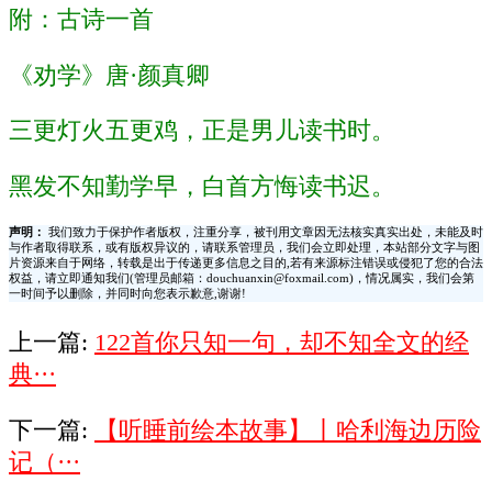
附：古诗一首
《劝学》唐·颜真卿
三更灯火五更鸡，正是男儿读书时。
黑发不知勤学早，白首方悔读书迟。
声明：
我们致力于保护作者版权，注重分享，被刊用文章因无法核实真实出处，未能及时
与作者取得联系，或有版权异议的，请联系管理员，我们会立即处理，本站部分文字与图
片资源来自于网络，转载是出于传递更多信息之目的,若有来源标注错误或侵犯了您的合法
权益，请立即通知我们(管理员邮箱：douchuanxin@foxmail.com)，情况属实，我们会第
一时间予以删除，并同时向您表示歉意,谢谢!
上一篇:
122首你只知一句，却不知全文的经
典···
下一篇:
【听睡前绘本故事】丨哈利海边历险
记（···