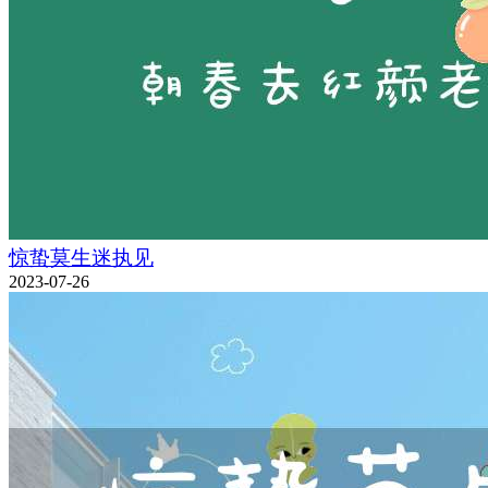
惊蛰莫生迷执见
2023-07-26