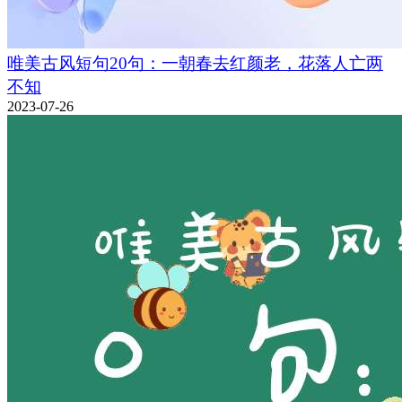
唯美古风短句20句：一朝春去红颜老，花落人亡两
不知
2023-07-26