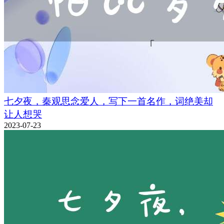
七夕夜，秦观思念爱人，写下一首名作，词绝美却
让人想哭
2023-07-23