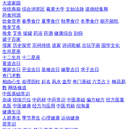
大道家园
传统典籍
综合浏览区
羲黄大学
文始法脉
道德经集释
药食同源
饮食营养
春季食疗
夏季食疗
秋季食疗
冬季食疗
能不能吃
推拿艾灸
推拿
艾灸
拔罐
药浴
药酒
健康综合
刮痧
诸子百家
儒家
历史探究
宗祠传统
道家
诗词歌赋
古玩字画
国学文化
生肖星座
十二生肖
十二星座
黄道吉日
搬家吉日
开业吉日
装修吉日
嫁娶吉日
求子吉日
奇门术数
相由心生
命理四柱
起名
风水
血型
奇门基础
六爻占卜
梅花易
数
网络修道
中医基础常识
杂谈
经络穴位
中药材
中药常识
中医基础
偏方秘方
经方医案
名医
中医健康
经方与应用
中医书籍
倪海厦
健康生活
人群养生
季节养生
心理健康
运动健身
茶常识