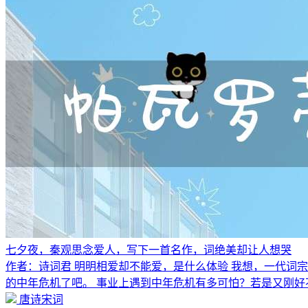
七夕夜，秦观思念爱人，写下一首名作，词绝美却让人想哭
作者：诗词君 明明相爱却不能爱，是什么体验 我想，一代词
的中年危机了吧。 事业上遇到中年危机有多可怕？若是又刚好
唐诗宋词