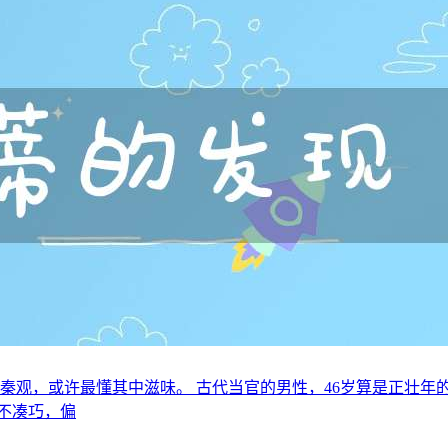
宗秦观，或许最懂其中滋味。 古代当官的男性，46岁算是正壮
不凑巧，偏