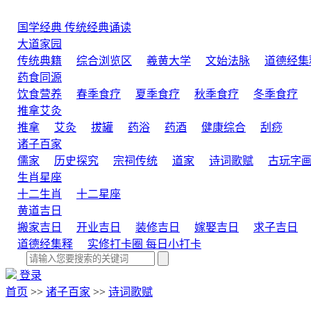
国学经典
传统经典诵读
大道家园
传统典籍
综合浏览区
羲黄大学
文始法脉
道德经集
药食同源
饮食营养
春季食疗
夏季食疗
秋季食疗
冬季食疗
推拿艾灸
推拿
艾灸
拔罐
药浴
药酒
健康综合
刮痧
诸子百家
儒家
历史探究
宗祠传统
道家
诗词歌赋
古玩字
生肖星座
十二生肖
十二星座
黄道吉日
搬家吉日
开业吉日
装修吉日
嫁娶吉日
求子吉日
道德经集释
实修打卡圈
每日小打卡
登录
首页
>>
诸子百家
>>
诗词歌赋