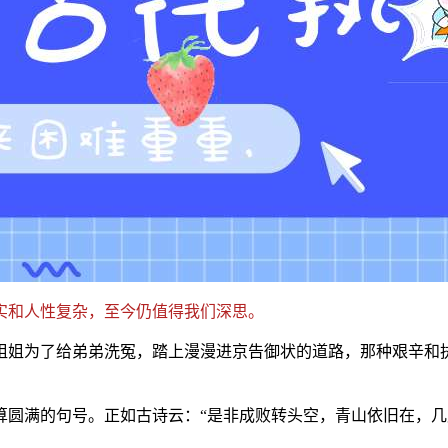
实和人性复杂，至今仍值得我们深思。
姐姐为了给弟弟洗冤，踏上漫漫进京告御状的道路，那种艰辛和
算圆满的句号。
正如古诗云：“是非成败转头空，青山依旧在，几