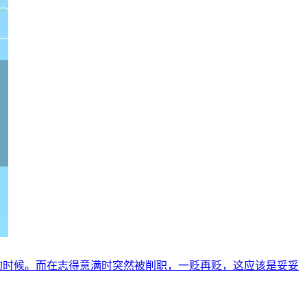
年的时候。而在志得意满时突然被削职，一贬再贬，这应该是妥妥