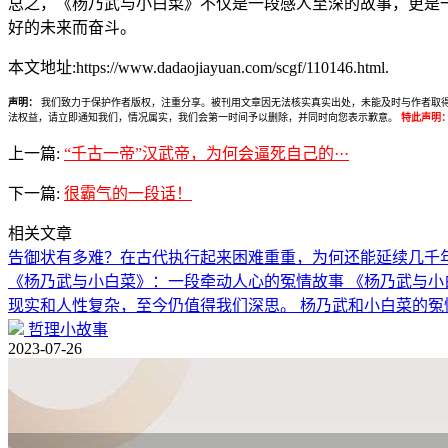
总之，《杨乃武与小白菜》不仅是一段感人至深的故事，更是
好的未来而奋斗。
本文地址:https://www.dadaojiayuan.com/scgf/110146.html.
声明：
我们致力于保护作者版权，注重分享。被刊用文章因无法核实真实出处，未能及时与作者取得联系，
法权益，请立即通知我们，情况属实，我们会第一时间予以删除，并同时向您表示歉意。
特此声明
上一篇:
“千古一帝”汉武帝，为何会逼死自己的···
下一篇:
很霸气的一段话！
相关文章
告御状有多难？在古代执行起来困难重重，为何还能延续几千
《杨乃武与小白菜》：一段牵动人心的冤情故事 《杨乃武与小
现实和人性复杂，至今仍值得我们深思。 杨乃武和小白菜的冤
哲理小故事
2023-07-26