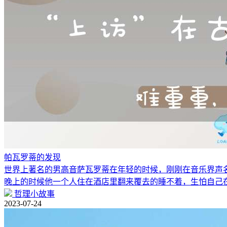
帕瓦罗蒂的发现
世界上著名的男高音萨瓦罗蒂在年轻的时候，刚刚在音乐界声
晚上的时候他一个人住在酒店里翻来覆去的睡不着，生怕自己
哲理小故事
2023-07-24