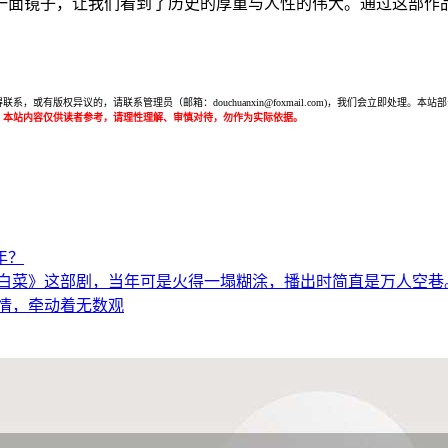
一面镜子，让我们看到了历史的厚重与人性的伟大。通过这部作
或有版权异议的，请联系管理员（邮箱：douchuanxin@foxmail.com)，我们会立即处
：本站内容仅供读者参考，请理性理解、审慎对待，勿作为实际依据。
年？
白菜》这部剧，当年可是火得一塌糊涂，播出时简直是万人空巷
情，牵动着无数观