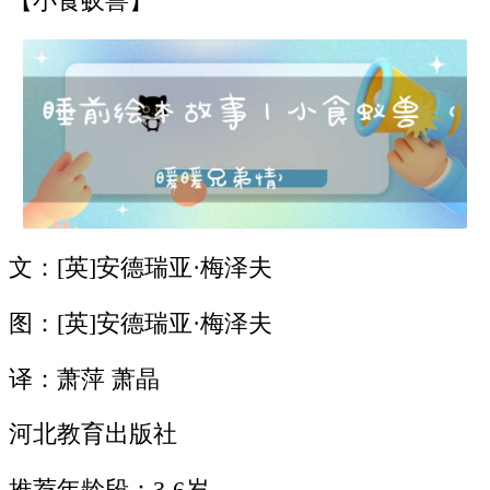
【小食蚁兽】
文：[英]安德瑞亚·梅泽夫
图：[英]安德瑞亚·梅泽夫
译：萧萍 萧晶
河北教育出版社
推荐年龄段：3-6岁