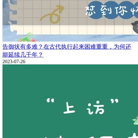
告御状有多难？在古代执行起来困难重重，为何还
能延续几千年？
2023-07-26