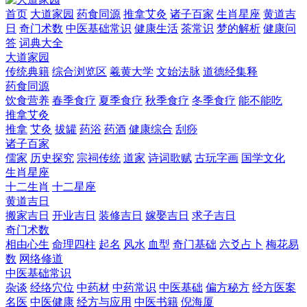
首页
大道家园
药食同源
推拿艾灸
诸子百家
生肖星座
黄道吉
日
奇门术数
中医基础常识
健康生活
茶常识
梦的解析
健康问
答
词典大全
大道家园
传统典籍
综合浏览区
羲黄大学
文始法脉
道德经集释
药食同源
饮食营养
春季食疗
夏季食疗
秋季食疗
冬季食疗
能不能吃
推拿艾灸
推拿
艾灸
拔罐
药浴
药酒
健康综合
刮痧
诸子百家
儒家
历史探究
宗祠传统
道家
诗词歌赋
古玩字画
国学文化
生肖星座
十二生肖
十二星座
黄道吉日
搬家吉日
开业吉日
装修吉日
嫁娶吉日
求子吉日
奇门术数
相由心生
命理四柱
起名
风水
血型
奇门基础
六爻占卜
梅花易
数
网络修道
中医基础常识
杂谈
经络穴位
中药材
中药常识
中医基础
偏方秘方
经方医案
名医
中医健康
经方与应用
中医书籍
倪海厦