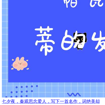
七夕夜，秦观思念爱人，写下一首名作，词绝美却