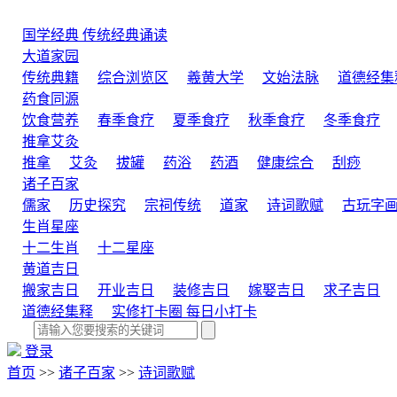
国学经典
传统经典诵读
大道家园
传统典籍
综合浏览区
羲黄大学
文始法脉
道德经集
药食同源
饮食营养
春季食疗
夏季食疗
秋季食疗
冬季食疗
推拿艾灸
推拿
艾灸
拔罐
药浴
药酒
健康综合
刮痧
诸子百家
儒家
历史探究
宗祠传统
道家
诗词歌赋
古玩字
生肖星座
十二生肖
十二星座
黄道吉日
搬家吉日
开业吉日
装修吉日
嫁娶吉日
求子吉日
道德经集释
实修打卡圈
每日小打卡
登录
首页
>>
诸子百家
>>
诗词歌赋