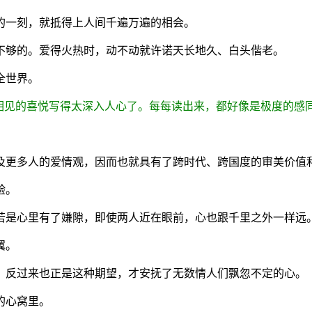
的一刻，就抵得上人间千遍万遍的相会。
不够的。爱得火热时，动不动就许诺天长地久、白头偕老。
全世界。
人相见的喜悦写得太深入人心了。每每读出来，都好像是极度的感
及更多人的爱情观，因而也就具有了跨时代、跨国度的审美价值
验。
若是心里有了嫌隙，即使两人近在眼前，心也跟千里之外一样远
翼。
。反过来也正是这种期望，才安抚了无数情人们飘忽不定的心。
的心窝里。