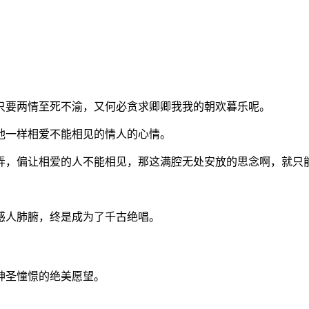
只要两情至死不渝，又何必贪求卿卿我我的朝欢暮乐呢。
他一样相爱不能相见的情人的心情。
弄，偏让相爱的人不能相见，那这满腔无处安放的思念啊，就只
感人肺腑，终是成为了千古绝唱。
神圣憧憬的绝美愿望。