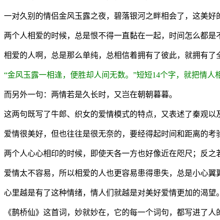
一对久别的情侣金风玉露之夜，碧落银河之畔相会了，这美好
两个人相爱的时候，总是恨不得一直黏在一起，时间怎么都是
相爱的人啊，总是那么单纯，总相信着拥有了彼此，就拥有了
“金风玉露一相逢，便胜却人间无数。”短短14个字，就把情
而另外一句：两情若是久长时，又岂在朝朝暮暮。
这两句既写了牛郎、织女的爱情模式的特点，又表述了秦观以
爱情很美好，但也往往是很无奈的，要经得起时间和距离的考
两个人心心相印的时候，即使天各一方也好像近在咫尺；反之
爱情太不容易，所以相爱的人也更容易患得患失，总是小心翼
心里越是有了这种情绪，情人们就越是对美好爱情更加的渴望
《鹊桥仙》这首词，妙就妙在，它的每一个词句，都写进了人