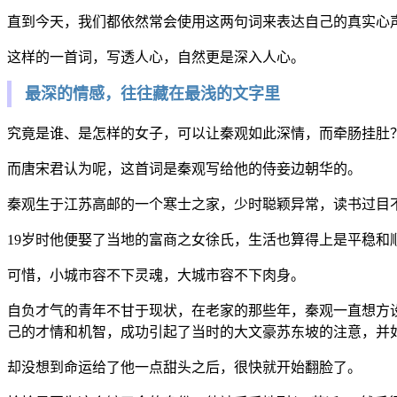
直到今天，我们都依然常会使用这两句词来表达自己的真实心
这样的一首词，写透人心，自然更是深入人心。
最深的情感，往往藏在最浅的文字里
究竟是谁、是怎样的女子，可以让秦观如此深情，而牵肠挂肚
而唐宋君认为呢，这首词是秦观写给他的侍妾边朝华的。
秦观生于江苏高邮的一个寒士之家，少时聪颖异常，读书过目
19岁时他便娶了当地的富商之女徐氏，生活也算得上是平稳和
可惜，小城市容不下灵魂，大城市容不下肉身。
自负才气的青年不甘于现状，在老家的那些年，秦观一直想方
己的才情和机智，成功引起了当时的大文豪苏东坡的注意，并
却没想到命运给了他一点甜头之后，很快就开始翻脸了。