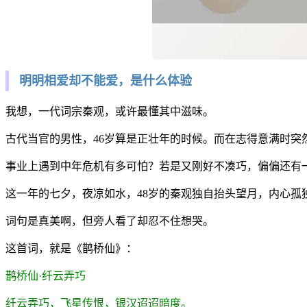
明明相爱却不能爱，是什么体验
我想，一代词宗秦观，或许最懂其中滋味。
古代当官的男性，46岁算是正壮年的时候。而在志得意满时突
事业上遇到中年危机有多可怕？若是又刚好不凑巧，偏偏还有
这一年的七夕，夜凉如水，48岁的秦观独自抬头望月，内心孤
词句是真美啊，但旁人看了却忍不住想哭。
这首词，就是《鹊桥仙》：
鹊桥仙·纤云弄巧
纤云弄巧，飞星传恨，银汉迢迢暗度。