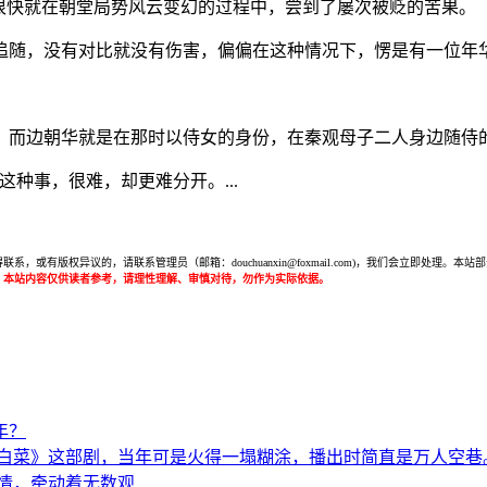
很快就在朝堂局势风云变幻的过程中，尝到了屡次被贬的苦果。
追随，没有对比就没有伤害，偏偏在这种情况下，愣是有一位年
，而边朝华就是在那时以侍女的身份，在秦观母子二人身边随侍
种事，很难，却更难分开。...
或有版权异议的，请联系管理员（邮箱：douchuanxin@foxmail.com)，我们会立即处
：本站内容仅供读者参考，请理性理解、审慎对待，勿作为实际依据。
年？
白菜》这部剧，当年可是火得一塌糊涂，播出时简直是万人空巷
情，牵动着无数观