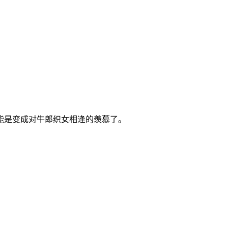
能是变成对牛郎织女相逢的羡慕了。