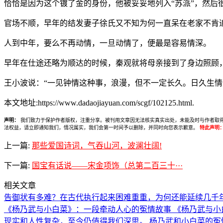
恰恰是因为这个镀了金的身份，他被妥妥地列入“苏派”，然后
官场不顺，早年的结发妻子徐氏又不知为何一直呆在老家不肯
人到中年，要么不再动情，一旦动情了，便最是容易情深。
早年在仕途还略为顺达的时候，秦观就将母亲接到了身边照顾
王小波说：“一见钟情这种事，浪漫，但不一定长久。日久生情这
本文地址:https://www.dadaojiayuan.com/scgf/102125.html.
声明：
我们致力于保护作者版权，注重分享。被刊用文章因无法核实真实出处，未能及时与作者取得联系，
法权益，请立即通知我们，情况属实，我们会第一时间予以删除，并同时向您表示歉意。
特此声明
上一篇:
那些爱国诗词，气吞山河，波澜壮阔!
下一篇:
国宝有话说——宋金项饰（总第二百三十···
相关文章
告御状有多难？在古代执行起来困难重重，为何还能延续几千
《杨乃武与小白菜》：一段牵动人心的冤情故事 《杨乃武与小
现实和人性复杂，至今仍值得我们深思。 杨乃武和小白菜的冤