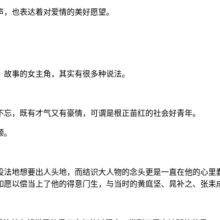
声，也表达着对爱情的美好愿望。
？故事的女主角，其实有很多种说法。
不忘，既有才气又有豪情，可谓是根正苗红的社会好青年。
顺。
设法地想要出人头地，而结识大人物的念头更是一直在他的心里蠢
如愿以偿当上了他的得意门生，与当时的黄庭坚、晁补之、张耒成