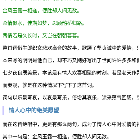
金风玉露一相逢，便胜却人间无数。
柔情似水，佳期如梦，忍顾鹊桥归路。
两情若是久长时，又岂在朝朝暮暮。
整首词借牛郎织女悲欢离合的故事，歌颂了坚贞诚挚的爱情，
本来写的明明是他自己，却不巧又刚好写出了世间许许多多和
七夕夜良辰美景，本该是有情人欢喜相聚的时刻。若是老天作
而秦观，就是在这种情况下写下了这首词。
词句以乐景写哀，以哀景写乐，倍增其哀乐，读来荡气回肠，
情人心中的绝美愿望
而在这首绝唱中，更是有那么两句，成为了情人心中对爱情的
其中一句是：金风玉露一相逢，便胜却人间无数。