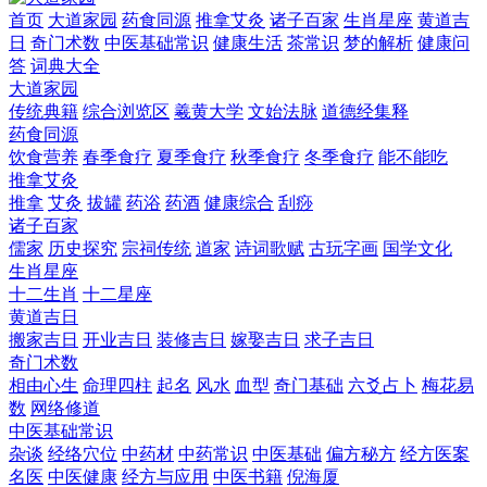
首页
大道家园
药食同源
推拿艾灸
诸子百家
生肖星座
黄道吉
日
奇门术数
中医基础常识
健康生活
茶常识
梦的解析
健康问
答
词典大全
大道家园
传统典籍
综合浏览区
羲黄大学
文始法脉
道德经集释
药食同源
饮食营养
春季食疗
夏季食疗
秋季食疗
冬季食疗
能不能吃
推拿艾灸
推拿
艾灸
拔罐
药浴
药酒
健康综合
刮痧
诸子百家
儒家
历史探究
宗祠传统
道家
诗词歌赋
古玩字画
国学文化
生肖星座
十二生肖
十二星座
黄道吉日
搬家吉日
开业吉日
装修吉日
嫁娶吉日
求子吉日
奇门术数
相由心生
命理四柱
起名
风水
血型
奇门基础
六爻占卜
梅花易
数
网络修道
中医基础常识
杂谈
经络穴位
中药材
中药常识
中医基础
偏方秘方
经方医案
名医
中医健康
经方与应用
中医书籍
倪海厦