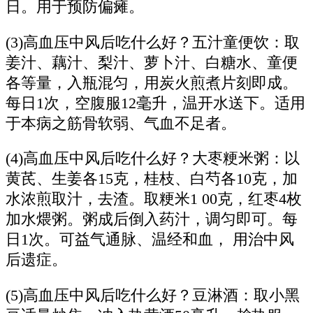
日。用于预防偏瘫。
(3)高血压中风后吃什么好？五汁童便饮：取
姜汁、藕汁、梨汁、萝卜汁、白糖水、童便
各等量，入瓶混匀，用炭火煎煮片刻即成。
每日1次，空腹服12毫升，温开水送下。适用
于本病之筋骨软弱、气血不足者。
(4)高血压中风后吃什么好？大枣粳米粥：以
黄芪、生姜各15克，桂枝、白芍各10克，加
水浓煎取汁，去渣。取粳米1 00克，红枣4枚
加水煨粥。粥成后倒入药汁，调匀即可。每
日1次。可益气通脉、温经和血， 用治中风
后遗症。
(5)高血压中风后吃什么好？豆淋酒：取小黑