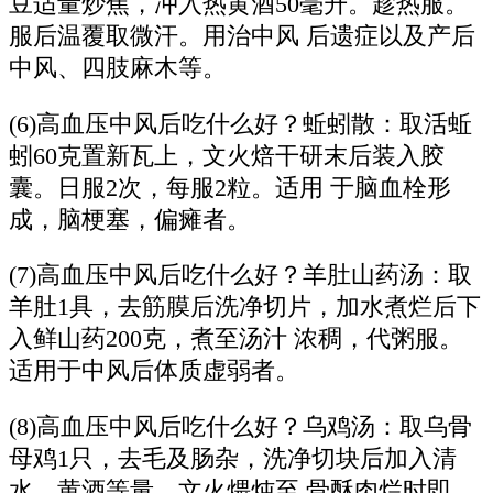
豆适量炒焦，冲入热黄酒50毫升。趁热服。
服后温覆取微汗。用治中风 后遗症以及产后
中风、四肢麻木等。
(6)高血压中风后吃什么好？蚯蚓散：取活蚯
蚓60克置新瓦上，文火焙干研末后装入胶
囊。日服2次，每服2粒。适用 于脑血栓形
成，脑梗塞，偏瘫者。
(7)高血压中风后吃什么好？羊肚山药汤：取
羊肚1具，去筋膜后洗净切片，加水煮烂后下
入鲜山药200克，煮至汤汁 浓稠，代粥服。
适用于中风后体质虚弱者。
(8)高血压中风后吃什么好？乌鸡汤：取乌骨
母鸡1只，去毛及肠杂，洗净切块后加入清
水、黄酒等量，文火煨炖至 骨酥肉烂时即