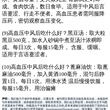
成。食肉饮汤，数日食毕。适用于中风后言
语蹇涩、行走不便者。高血压患者需同服降
压药，密切观察血压变化。
(9)高血压中风后吃什么好？黑豆汤：取大粒
黑豆500克，加水入砂锅中煮至汤汁浓稠即
成。每日3次，每服15毫升， 含服、缓咽。
适用于言语蹇涩者。
(10)高血压中风后吃什么好？蓖麻油饮：取蓖
麻油500毫升，加入黄酒100毫升，混匀后静
置1日。每日1次。用沸水烫 温后慢慢饮服，
每服15毫升。用治偏瘫
声明：
我们致力于保护作者版权，注重分享，被刊用文章因无法核实真实出处，未能及时
与作者取得联系，或有版权异议的，请联系管理员，我们会立即处理，本站部分文字与图
片资源来自于网络，转载是出于传递更多信息之目的,若有来源标注错误或侵犯了您的合法
权益，请立即通知我们(管理员邮箱：douchuanxin@foxmail.com)，情况属实，我们会第