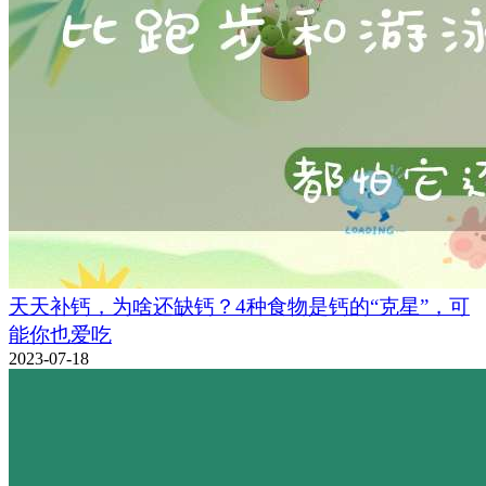
天天补钙，为啥还缺钙？4种食物是钙的“克星”，可
能你也爱吃
2023-07-18