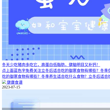
冬天少吃猪肉多吃它，高蛋白低脂肪，健脑明目又补钙！
点上面蓝色字免费关注立冬后适合吃的御寒食物有哪些？冬季
吃的御寒食物有哪些？冬季养生适合吃什么食物？立冬后适合
健康食谱
2023-07-15