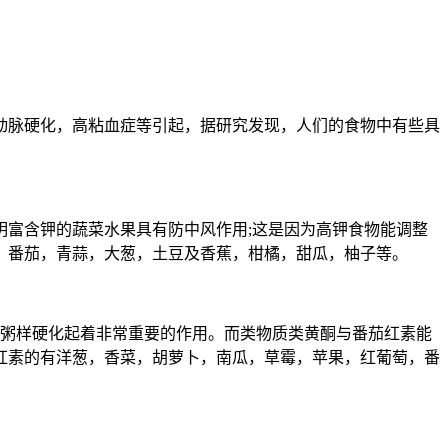
动脉硬化，高粘血症等引起，据研究发现，人们的食物中有些具
富含钾的蔬菜水果具有防中风作用;这是因为高钾食物能调整
，番茄，青蒜，大葱，土豆及香蕉，柑橘，甜瓜，柚子等。
脉粥样硬化起着非常重要的作用。而类物质类黄酮与番茄红素能
红素的有洋葱，香菜，胡萝卜，南瓜，草霉，苹果，红葡萄，番