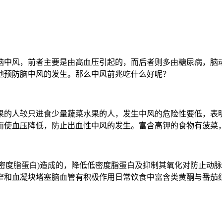
脑中风，前者主要是由高血压引起的，而后者则多由糖尿病，脑
地预防脑中风的发生。那么中风前兆吃什么好呢？
果的人较只进食少量蔬菜水果的人，发生中风的危险性要低，表明
而使血压降低，防止出血性中风的发生。富含高钾的食物有菠菜
低密度脂蛋白)造成的，降低低密度脂蛋白及抑制其氧化对防止动
窄和血凝块堵塞脑血管有积极作用日常饮食中富含类黄酮与番茄