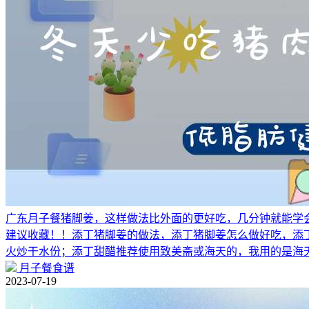
广东月子餐猪脚姜，这样做法比外面的更好吃，几分钟就能学
建议收藏！！添丁猪脚姜的做法，添丁猪脚姜怎么做好吃，添丁
火炒干水份；添丁甜醋推荐使用致美斋或海天的，我用的是海
月子餐食谱
2023-07-19