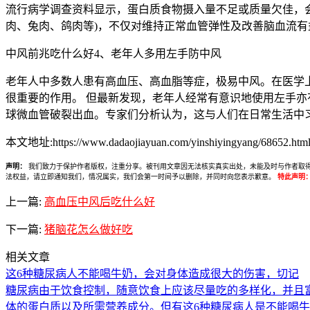
流行病学调查资料显示，蛋白质食物摄入量不足或质量欠佳，
肉、兔肉、鸽肉等)，不仅对维持正常血管弹性及改善脑血流
中风前兆吃什么好4、老年人多用左手防中风
老年人中多数人患有高血压、高血脂等症，极易中风。在医学
很重要的作用。 但最新发现，老年人经常有意识地使用左手亦
球微血管破裂出血。专家们分析认为，这与人们在日常生活中
本文地址:https://www.dadaojiayuan.com/yinshiyingyang/68652.html
声明：
我们致力于保护作者版权，注重分享。被刊用文章因无法核实真实出处，未能及时与作者取得联系，
法权益，请立即通知我们，情况属实，我们会第一时间予以删除，并同时向您表示歉意。
特此声明
上一篇:
高血压中风后吃什么好
下一篇:
猪脑花怎么做好吃
相关文章
这6种糖尿病人不能喝牛奶，会对身体造成很大的伤害，切记
糖尿病由于饮食控制，随意饮食上应该尽量吃的多样化，并且
体的蛋白质以及所需营养成分。但有这6种糖尿病人是不能喝