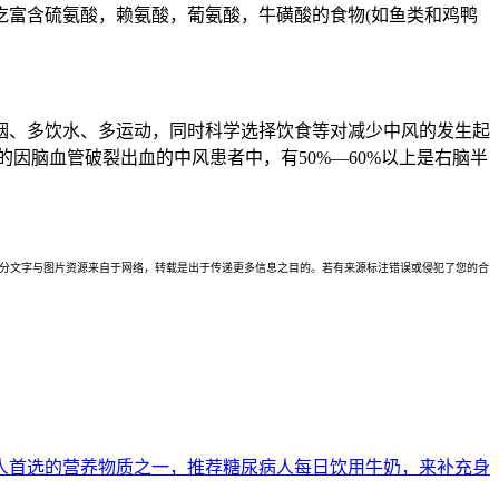
吃富含硫氨酸，赖氨酸，葡氨酸，牛磺酸的食物(如鱼类和鸡鸭
烟、多饮水、多运动，同时科学选择饮食等对减少中风的发生起
因脑血管破裂出血的中风患者中，有50%—60%以上是右脑半
理。本站部分文字与图片资源来自于网络，转载是出于传递更多信息之目的。若有来源标注错误或侵犯了您的合
人首选的营养物质之一，推荐糖尿病人每日饮用牛奶，来补充身