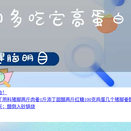
会！
用料猪脚两斤肉姜1斤添丁甜醋两斤红糖100克鸡蛋几个猪脚
天；醋倒入砂锅烧