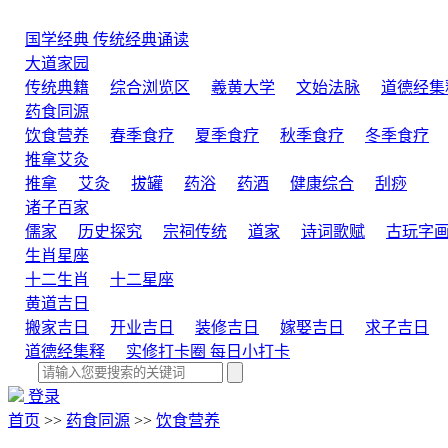
国学经典
传统经典诵读
大道家园
传统典籍
综合浏览区
羲黄大学
文始法脉
道德经集
药食同源
饮食营养
春季食疗
夏季食疗
秋季食疗
冬季食疗
推拿艾灸
推拿
艾灸
拔罐
药浴
药酒
健康综合
刮痧
诸子百家
儒家
历史探究
宗祠传统
道家
诗词歌赋
古玩字
生肖星座
十二生肖
十二星座
黄道吉日
搬家吉日
开业吉日
装修吉日
嫁娶吉日
求子吉日
道德经集释
实修打卡圈
每日小打卡
登录
首页
>>
药食同源
>>
饮食营养