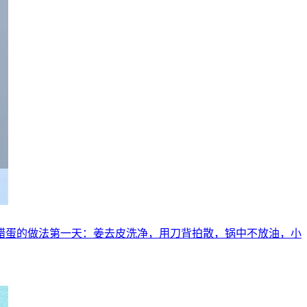
姜醋蛋的做法第一天：姜去皮洗净，用刀背拍散，锅中不放油，小