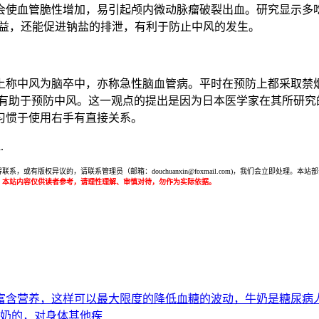
会使血管脆性增加，易引起颅内微动脉瘤破裂出血。研究显示多
有益，还能促进钠盐的排泄，有利于防止中风的发生。
上称中风为脑卒中，亦称急性脑血管病。平时在预防上都采取禁
有助于预防中风。这一观点的提出是因为日本医学家在其所研究的
习惯于使用右手有直接关系。
.
或有版权异议的，请联系管理员（邮箱：douchuanxin@foxmail.com)，我们会立即处
：本站内容仅供读者参考，请理性理解、审慎对待，勿作为实际依据。
富含营养，这样可以最大限度的降低血糖的波动，牛奶是糖尿病
牛奶的，对身体其他疾