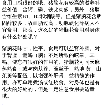
食用口感很好的哦。猪脑花有较高的滋养补
益价值，含钙、磷、铁比肉多，另外，猪脑
含维生素B1、B2和烟酸等。但是猪脑花含胆
固醇较多，故血脂过高，动脉硬化等病人不
宜食用。那么，这么好的猪脑花食用对身体
有什么好处呢？
猪脑花味甘，性平。食用可以益肾补脑。对
于肾虚，髓海（脑）不足所致的眩晕、耳
鸣、健忘有很好的作用的。猪脑花可同天麻
蒸熟食；或与肉苁蓉、菟丝子、熟地 黄、山
茱萸等配伍，以增强补肝肾、益精髓的作
用。亦可单用煮汤或红烧食。对身体也是有
很大的好处的，但是一定注意食用要适量
哦。