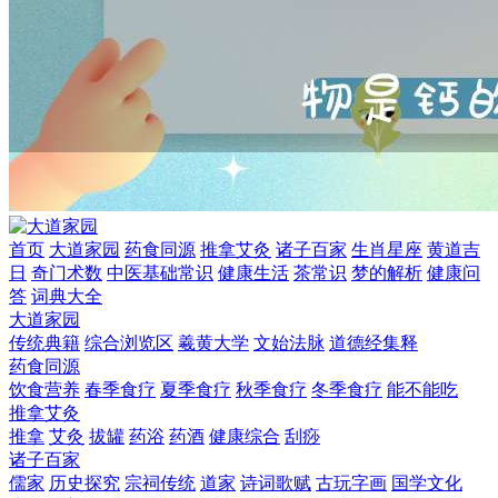
首页
大道家园
药食同源
推拿艾灸
诸子百家
生肖星座
黄道吉
日
奇门术数
中医基础常识
健康生活
茶常识
梦的解析
健康问
答
词典大全
大道家园
传统典籍
综合浏览区
羲黄大学
文始法脉
道德经集释
药食同源
饮食营养
春季食疗
夏季食疗
秋季食疗
冬季食疗
能不能吃
推拿艾灸
推拿
艾灸
拔罐
药浴
药酒
健康综合
刮痧
诸子百家
儒家
历史探究
宗祠传统
道家
诗词歌赋
古玩字画
国学文化