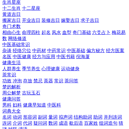
生肖星座
十二生肖
十二星座
黄道吉日
搬家吉日
开业吉日
装修吉日
嫁娶吉日
求子吉日
奇门术数
相由心生
命理四柱
起名
风水
血型
奇门基础
六爻占卜
梅花易
数
网络修道
中医基础常识
杂谈
经络穴位
中药材
中药常识
中医基础
偏方秘方
经方医案
名医
中医健康
经方与应用
中医书籍
倪海厦
健康生活
人群养生
季节养生
心理健康
运动健身
茶常识
功效
冲泡
存放
禁忌
茶器
常识
茶问答
梦的解析
周公解梦
古玩玉石
健康问答
男科
妇科
健康早知道
中医科
词典大全
名词
动词
形容词
副词
量词
拟声词
结构助词
助词
并列连词
连词
介词
代词
疑问词
数词
成语
歇后语
百家姓
组词造句
猜