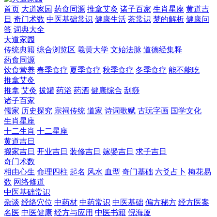
首页
大道家园
药食同源
推拿艾灸
诸子百家
生肖星座
黄道吉
日
奇门术数
中医基础常识
健康生活
茶常识
梦的解析
健康问
答
词典大全
大道家园
传统典籍
综合浏览区
羲黄大学
文始法脉
道德经集释
药食同源
饮食营养
春季食疗
夏季食疗
秋季食疗
冬季食疗
能不能吃
推拿艾灸
推拿
艾灸
拔罐
药浴
药酒
健康综合
刮痧
诸子百家
儒家
历史探究
宗祠传统
道家
诗词歌赋
古玩字画
国学文化
生肖星座
十二生肖
十二星座
黄道吉日
搬家吉日
开业吉日
装修吉日
嫁娶吉日
求子吉日
奇门术数
相由心生
命理四柱
起名
风水
血型
奇门基础
六爻占卜
梅花易
数
网络修道
中医基础常识
杂谈
经络穴位
中药材
中药常识
中医基础
偏方秘方
经方医案
名医
中医健康
经方与应用
中医书籍
倪海厦