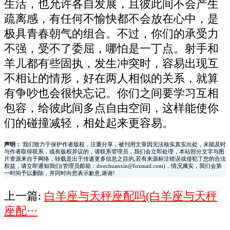
生活，也允许各自发展，且彼此间不会产生
疏离感，有任何不愉快都不会放在心中，是
极具青春朝气的组合。不过，你们的承受力
不强，受不了委屈，哪怕是一丁点。射手和
羊儿都有些固执，发生冲突时，容易出现互
不相让的情形，好在两人相似的关系，就算
有争吵也会很快忘记。你们之间要学习互相
包容，给彼此间多点自由空间，这样能使你
们的碰撞减轻，相处起来更容易。
声明：
我们致力于保护作者版权，注重分享，被刊用文章因无法核实真实出处，未能及时
与作者取得联系，或有版权异议的，请联系管理员，我们会立即处理，本站部分文字与图
片资源来自于网络，转载是出于传递更多信息之目的,若有来源标注错误或侵犯了您的合法
权益，请立即通知我们(管理员邮箱：douchuanxin@foxmail.com)，情况属实，我们会第
一时间予以删除，并同时向您表示歉意,谢谢!
上一篇:
白羊座与天秤座配吗(白羊座与天秤
座配···