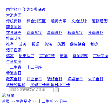
国学经典
传统经典诵读
大道家园
传统典籍
综合浏览区
羲黄大学
文始法脉
道德经集
药食同源
饮食营养
春季食疗
夏季食疗
秋季食疗
冬季食疗
推拿艾灸
推拿
艾灸
拔罐
药浴
药酒
健康综合
刮痧
诸子百家
儒家
历史探究
宗祠传统
道家
诗词歌赋
古玩字
生肖星座
十二生肖
十二星座
黄道吉日
搬家吉日
开业吉日
装修吉日
嫁娶吉日
求子吉日
道德经集释
实修打卡圈
每日小打卡
登录
首页
>>
生肖星座
>>
十二生肖
>>
丑牛