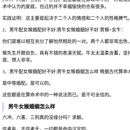
术中认为的家庭，也过的并不幸福愉快的也有很多。
实践证明：这主要是起决于二个人的情感和二个人的性格脾气
2、男牛配女猴婚配好不好:男牛女猴婚姻好不好 男猴+女牛：
你们是难以相互充分了解怡然相处的一对。两个人都非常出色
猴先生开朗自负，具有不错的表演天赋。牛太太温柔含蓄，坚
是、想入非非。
3、男牛配女猴婚配好不好:男牛女猴婚姻怎么样 根据古代算
是中等婚配。是可以的。
这些都是在算命术中的一种说法而已。是不可全信的。
男牛女猴婚姻怎么样
六冲、六害、三刑真的没缘分吗？求解。
信者有，不信者无。一切都是命中注定的。