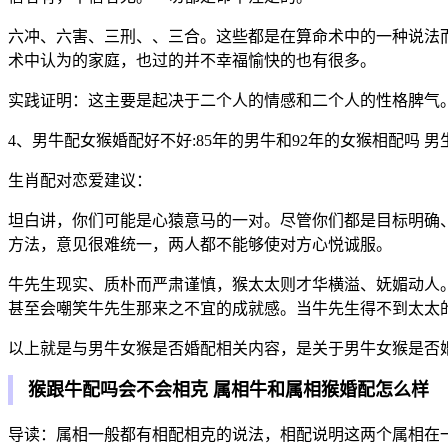
六冲、六害、三刑、、三合。这些都是在算命术中的一种说法
术中认为的家庭，也过的并不幸福愉快的也有很多。
实践证明：这主要是起决于二个人的情感和二个人的性格脾气
4、男牛配女猴婚配好不好:85年的男牛和92年的女猴相配吗 
生肖配对恋爱建议：
坦白讲，你们可能是心猿意马的一对。尽管你们都是目标明确
方法，意见很难统一，两人都不能够使对方心悦诚服。
牛先生现实、质朴而严肃谨慎，猴太太则才华横溢、妩媚动人
甚至会嘲笑牛先生那来之不宜的成就感。当牛先生得不到太太
以上就是与男牛女猴是否婚配相关内容，是关于男牛女猴是否
猴跟牛配吗会不会相克 属相牛和属相猴婚配怎么样
导读：属相一般都有相配相克的说法，相配说明这两个属相在