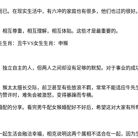
而已。在现实生活中，有六冲的家庭也有很多，他们也过的很好
。相互尊重，相互理解，相互体贴。这些才是最重要的。
男生生肖：丑牛VS女生生肖：申猴
、独立自主的人，但两人之间却没有足够的默契。对于事业的成
。猴太太擅长交际，前卫甚至有些放浪不羁，常常不能适应牛先
的赞许时，难免会被激怒，变得暴躁而专横。
婚配的分享。看完男牛配女猴婚配好不好后，希望这对大家有所
一起生活会融洽幸福，相克说明这两个属相不适合在一起，因为