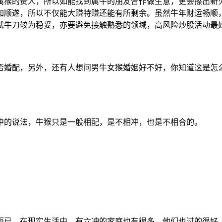
属猴的贵人，所以如能找到属牛的朋友合作做生意，更会擦出新
加顺遂，所以不仅能大赚特赚还能有所剩余。虽然牛年财运畅顺
试牛刀较为稳妥，亦要避免接触熟悉的领域，高风险炒股活动最
否婚配，另外，还有人想问男牛女猴婚姻好不好，你知道这是怎
术中的说法，牛猴只是一般相配，是不相冲，也是不相合的。
而已。在现实生活中，有六冲的家庭也有很多，他们也过的很好