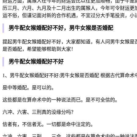
财运方面，属猴人在今年的财运会比以往更加顺畅，由于牛是
历三月、六月、九月及十二月出生的属猴人，今年可令财运更
运不俗，但谨记面对新的合作机遇，不宜过分大手笔投资，小
男牛配女猴婚配好不好，男牛女猴是否婚配
提起男牛配女猴婚配好不好，大家都知道，有人问男牛女猴是
是否婚配，希望能够帮助到大家！
男牛配女猴婚配好不好
1、男牛配女猴婚配好不好:男牛女猴是否婚配 根据古代算命
是中等婚配。是可以的。
这些都是在算命术中的一种说法而已。是不可全信的。
六冲、六害、三刑真的没缘分吗？
信者有，不信者无。一切都是命中注定的。
六冲、六害、三刑、、三合。这些都是在算命术中的一种说法