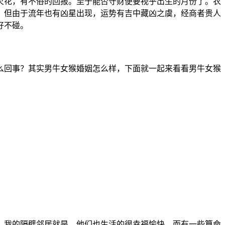
火花，有不俗的回报。至于能否守财便要视乎出生的月份了。农
，但由于流年也有凶星出现，运势有吉中藏凶之虞，经商者贵人
好不碰。
么回事？其实男牛女猴婚姻怎么样，下面就一起来看看男牛女猴
。我的隔壁邻居就是。他们也生活的很幸福愉快。而有一些算命