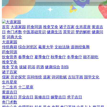
首页
大道家园
药食同源
推拿艾灸
诸子百家
生肖星座
黄道吉
日
奇门术数
中医基础常识
健康生活
茶常识
梦的解析
健康问
答
词典大全
大道家园
传统典籍
综合浏览区
羲黄大学
文始法脉
道德经集释
药食同源
饮食营养
春季食疗
夏季食疗
秋季食疗
冬季食疗
能不能吃
推拿艾灸
推拿
艾灸
拔罐
药浴
药酒
健康综合
刮痧
诸子百家
儒家
历史探究
宗祠传统
道家
诗词歌赋
古玩字画
国学文化
生肖星座
十二生肖
十二星座
黄道吉日
搬家吉日
开业吉日
装修吉日
嫁娶吉日
求子吉日
奇门术数