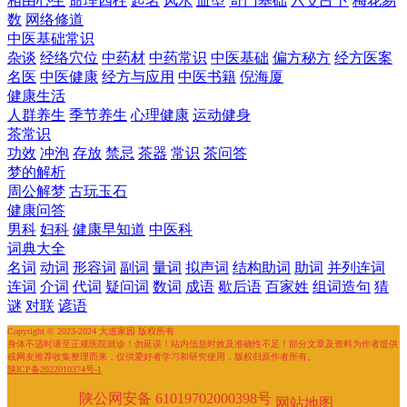
相由心生
命理四柱
起名
风水
血型
奇门基础
六爻占卜
梅花易
数
网络修道
中医基础常识
杂谈
经络穴位
中药材
中药常识
中医基础
偏方秘方
经方医案
名医
中医健康
经方与应用
中医书籍
倪海厦
健康生活
人群养生
季节养生
心理健康
运动健身
茶常识
功效
冲泡
存放
禁忌
茶器
常识
茶问答
梦的解析
周公解梦
古玩玉石
健康问答
男科
妇科
健康早知道
中医科
词典大全
名词
动词
形容词
副词
量词
拟声词
结构助词
助词
并列连词
连词
介词
代词
疑问词
数词
成语
歇后语
百家姓
组词造句
猜
谜
对联
谚语
Copyright © 2023-2024 大道家园 版权所有
身体不适时请至正规医院就诊！勿延误！站内信息时效及准确性不足！部分文章及资料为作者提供
或网友推荐收集整理而来，仅供爱好者学习和研究使用，版权归原作者所有。
陕ICP备2022010374号-1
陕公网安备 61019702000398号
网站地图