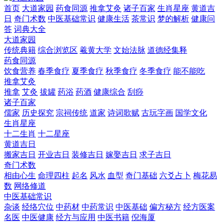
首页
大道家园
药食同源
推拿艾灸
诸子百家
生肖星座
黄道吉
日
奇门术数
中医基础常识
健康生活
茶常识
梦的解析
健康问
答
词典大全
大道家园
传统典籍
综合浏览区
羲黄大学
文始法脉
道德经集释
药食同源
饮食营养
春季食疗
夏季食疗
秋季食疗
冬季食疗
能不能吃
推拿艾灸
推拿
艾灸
拔罐
药浴
药酒
健康综合
刮痧
诸子百家
儒家
历史探究
宗祠传统
道家
诗词歌赋
古玩字画
国学文化
生肖星座
十二生肖
十二星座
黄道吉日
搬家吉日
开业吉日
装修吉日
嫁娶吉日
求子吉日
奇门术数
相由心生
命理四柱
起名
风水
血型
奇门基础
六爻占卜
梅花易
数
网络修道
中医基础常识
杂谈
经络穴位
中药材
中药常识
中医基础
偏方秘方
经方医案
名医
中医健康
经方与应用
中医书籍
倪海厦