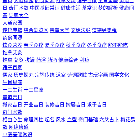
首页
大道家园
药食同源
推拿艾灸
诸子百家
生肖星座
黄道吉
日
奇门术数
中医基础常识
健康生活
茶常识
梦的解析
健康问
答
词典大全
大道家园
传统典籍
综合浏览区
羲黄大学
文始法脉
道德经集释
药食同源
饮食营养
春季食疗
夏季食疗
秋季食疗
冬季食疗
能不能吃
推拿艾灸
推拿
艾灸
拔罐
药浴
药酒
健康综合
刮痧
诸子百家
儒家
历史探究
宗祠传统
道家
诗词歌赋
古玩字画
国学文化
生肖星座
十二生肖
十二星座
黄道吉日
搬家吉日
开业吉日
装修吉日
嫁娶吉日
求子吉日
奇门术数
相由心生
命理四柱
起名
风水
血型
奇门基础
六爻占卜
梅花易
数
网络修道
中医基础常识