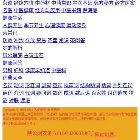
杂谈
经络穴位
中药材
中药常识
中医基础
偏方秘方
经方医案
名医
中医健康
经方与应用
中医书籍
倪海厦
健康生活
人群养生
季节养生
心理健康
运动健身
茶常识
功效
冲泡
存放
禁忌
茶器
常识
茶问答
梦的解析
周公解梦
古玩玉石
健康问答
男科
妇科
健康早知道
中医科
词典大全
名词
动词
形容词
副词
量词
拟声词
结构助词
助词
并列连词
连词
介词
代词
疑问词
数词
成语
歇后语
百家姓
组词造句
猜
谜
对联
谚语
Copyright © 2023-2024 大道家园 版权所有
身体不适时请至正规医院就诊！勿延误！站内信息时效及准确性不足！部分文章及资料为作者提供
或网友推荐收集整理而来，仅供爱好者学习和研究使用，版权归原作者所有。
陕ICP备2022010374号-1
陕公网安备 61019702000398号
网站地图