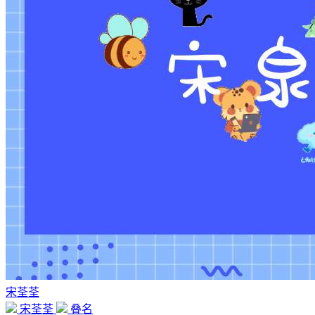
宋荃荃
宋荃荃
叠名