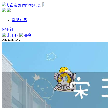
国学经典网
常见姓名
宋玉钰
宋玉钰
叠名
2024-02-25