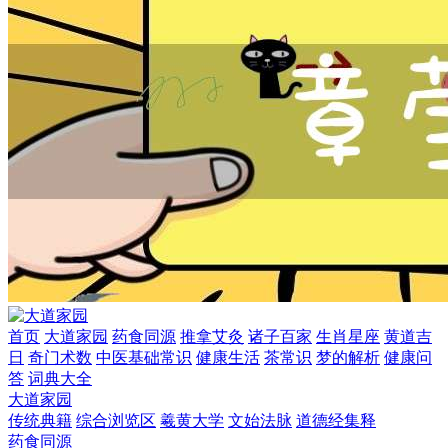
首页
大道家园
药食同源
推拿艾灸
诸子百家
生肖星座
黄道吉
日
奇门术数
中医基础常识
健康生活
茶常识
梦的解析
健康问
答
词典大全
大道家园
传统典籍
综合浏览区
羲黄大学
文始法脉
道德经集释
药食同源