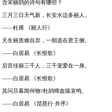
含宋丽鹃的诗句有哪些？
三月三日天气新，长安水边多丽人。
——杜甫 《丽人行》
天生丽质难自弃，一朝选在君王侧。
——白居易 《长恨歌》
后宫佳丽三千人，三千宠爱在一身。
——白居易 《长恨歌》
其问旦暮闻何物?杜鹃啼血猿哀鸣。
——白居易 《琵琶行·并序》