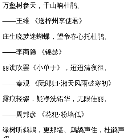
万壑树参天，千山响杜鹃。
——王维 《送梓州李使君》
庄生晓梦迷蝴蝶，望帝春心托杜鹃。
——李商隐 《锦瑟》
丽谯吹罢《小单于》，迢迢清夜徂。
——秦观 《阮郎归·湘天风雨破寒初》
露痕轻缀，疑净洗铅华，无限佳丽。
——周邦彦 《花犯·粉墙低》
绿树听鹈鴂，更那堪、鹧鸪声住，杜鹃声