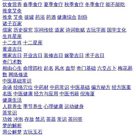
饮食营养
春季食疗
夏季食疗
秋季食疗
冬季食疗
能不能吃
推拿艾灸
推拿
艾灸
拔罐
药浴
药酒
健康综合
刮痧
诸子百家
儒家
历史探究
宗祠传统
道家
诗词歌赋
古玩字画
国学文化
生肖星座
十二生肖
十二星座
黄道吉日
搬家吉日
开业吉日
装修吉日
嫁娶吉日
求子吉日
奇门术数
相由心生
命理四柱
起名
风水
血型
奇门基础
六爻占卜
梅花易
数
网络修道
中医基础常识
杂谈
经络穴位
中药材
中药常识
中医基础
偏方秘方
经方医案
名医
中医健康
经方与应用
中医书籍
倪海厦
健康生活
人群养生
季节养生
心理健康
运动健身
茶常识
功效
冲泡
存放
禁忌
茶器
常识
茶问答
梦的解析
周公解梦
古玩玉石