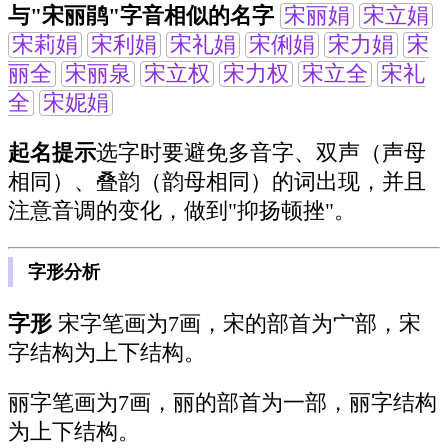
与"宋丽鹃"字音相似的名字
宋丽娟
宋立娟
宋莉娟
宋利娟
宋礼娟
宋俐娟
宋力娟
宋
丽全
宋丽泉
宋立权
宋力权
宋立全
宋礼
全
宋妮娟
起名提示
选字时要避免多音字、双声（声母
相同）、叠韵（韵母相同）的词出现，并且
注意音调的变化，做到"抑扬顿挫"。
字形分析
字形
宋字笔画为7画，宋的部首为宀部，宋
字结构为上下结构。
丽字笔画为7画，丽的部首为一部，丽字结构
为上下结构。