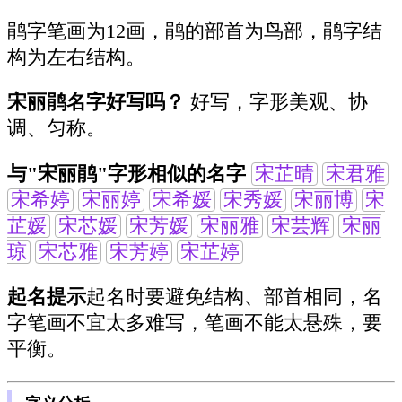
鹃字笔画为12画，鹃的部首为鸟部，鹃字结
构为左右结构。
宋丽鹃名字好写吗？
好写，字形美观、协
调、匀称。
与"宋丽鹃"字形相似的名字
宋芷晴
宋君雅
宋希婷
宋丽婷
宋希媛
宋秀媛
宋丽博
宋
芷媛
宋芯媛
宋芳媛
宋丽雅
宋芸辉
宋丽
琼
宋芯雅
宋芳婷
宋芷婷
起名提示
起名时要避免结构、部首相同，名
字笔画不宜太多难写，笔画不能太悬殊，要
平衡。