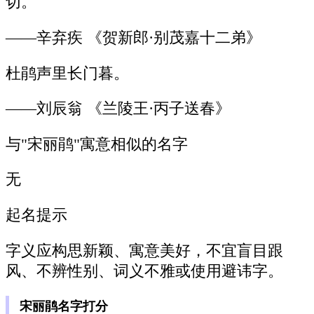
切。
——辛弃疾 《贺新郎·别茂嘉十二弟》
杜鹃声里长门暮。
——刘辰翁 《兰陵王·丙子送春》
与"宋丽鹃"寓意相似的名字
无
起名提示
字义应构思新颖、寓意美好，不宜盲目跟
风、不辨性别、词义不雅或使用避讳字。
宋丽鹃名字打分