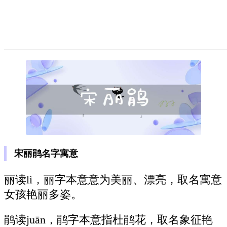
宋丽鹃名字寓意
丽读lì，丽字本意意为美丽、漂亮，取名寓意
女孩艳丽多姿。
鹃读juān，鹃字本意指杜鹃花，取名象征艳