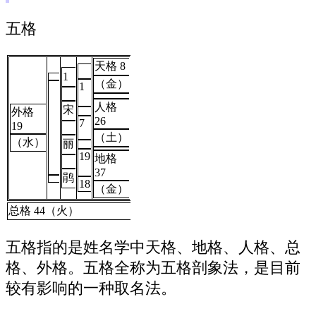
五格
天格 8
1
（金）
1
人格
宋
外格
26
7
19
（土）
（水）
丽
19
地格
37
鹃
18
（金）
总格 44（火）
五格指的是姓名学中天格、地格、人格、总
格、外格。五格全称为五格剖象法，是目前
较有影响的一种取名法。