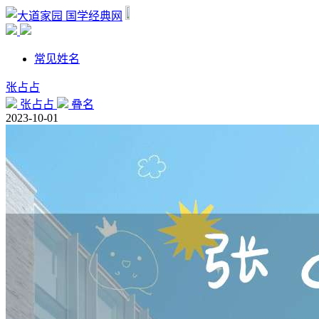
国学经典网
常见姓名
张占占
张占占
叠名
2023-10-01