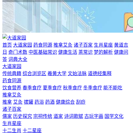
首页
大道家园
药食同源
推拿艾灸
诸子百家
生肖星座
黄道吉
日
奇门术数
中医基础常识
健康生活
茶常识
梦的解析
健康问
答
词典大全
大道家园
传统典籍
综合浏览区
羲黄大学
文始法脉
道德经集释
药食同源
饮食营养
春季食疗
夏季食疗
秋季食疗
冬季食疗
能不能吃
推拿艾灸
推拿
艾灸
拔罐
药浴
药酒
健康综合
刮痧
诸子百家
儒家
历史探究
宗祠传统
道家
诗词歌赋
古玩字画
国学文化
生肖星座
十二生肖
十二星座