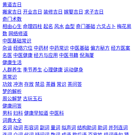
黄道吉日
搬家吉日
开业吉日
装修吉日
嫁娶吉日
求子吉日
奇门术数
相由心生
命理四柱
起名
风水
血型
奇门基础
六爻占卜
梅花易
数
网络修道
中医基础常识
杂谈
经络穴位
中药材
中药常识
中医基础
偏方秘方
经方医案
名医
中医健康
经方与应用
中医书籍
倪海厦
健康生活
人群养生
季节养生
心理健康
运动健身
茶常识
功效
冲泡
存放
禁忌
茶器
常识
茶问答
梦的解析
周公解梦
古玩玉石
健康问答
男科
妇科
健康早知道
中医科
词典大全
名词
动词
形容词
副词
量词
拟声词
结构助词
助词
并列连词
连词
介词
代词
疑问词
数词
成语
歇后语
百家姓
组词造句
猜