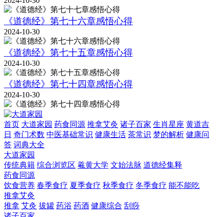
2024-10-30
《道德经》第七十六章感悟心得
2024-10-30
《道德经》第七十五章感悟心得
2024-10-30
《道德经》第七十四章感悟心得
2024-10-30
首页
大道家园
药食同源
推拿艾灸
诸子百家
生肖星座
黄道吉
日
奇门术数
中医基础常识
健康生活
茶常识
梦的解析
健康问
答
词典大全
大道家园
传统典籍
综合浏览区
羲黄大学
文始法脉
道德经集释
药食同源
饮食营养
春季食疗
夏季食疗
秋季食疗
冬季食疗
能不能吃
推拿艾灸
推拿
艾灸
拔罐
药浴
药酒
健康综合
刮痧
诸子百家