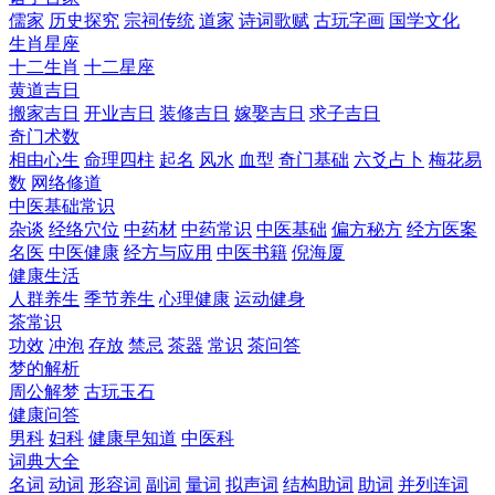
儒家
历史探究
宗祠传统
道家
诗词歌赋
古玩字画
国学文化
生肖星座
十二生肖
十二星座
黄道吉日
搬家吉日
开业吉日
装修吉日
嫁娶吉日
求子吉日
奇门术数
相由心生
命理四柱
起名
风水
血型
奇门基础
六爻占卜
梅花易
数
网络修道
中医基础常识
杂谈
经络穴位
中药材
中药常识
中医基础
偏方秘方
经方医案
名医
中医健康
经方与应用
中医书籍
倪海厦
健康生活
人群养生
季节养生
心理健康
运动健身
茶常识
功效
冲泡
存放
禁忌
茶器
常识
茶问答
梦的解析
周公解梦
古玩玉石
健康问答
男科
妇科
健康早知道
中医科
词典大全
名词
动词
形容词
副词
量词
拟声词
结构助词
助词
并列连词