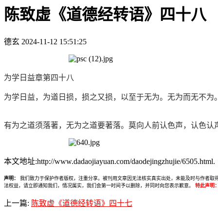
陈致虚《道德经转语》四十八
德玄
2024-11-12 15:51:25
为学日益章第四十八
为学日益，为道日损，损之又损，以至于无为。无为而无不为
有为之道须落著，无为之道要著落。莫向人前认色声，认色认
本文地址:http://www.dadaojiayuan.com/daodejingzhujie/6505.html.
声明：
我们致力于保护作者版权，注重分享。被刊用文章因无法核实真实出处，未能及时与作者取得联系，
法权益，请立即通知我们，情况属实，我们会第一时间予以删除，并同时向您表示歉意。
特此声明
上一篇:
陈致虚《道德经转语》四十七