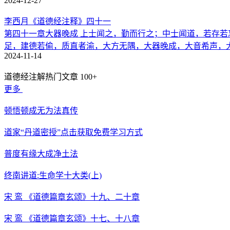
2024-12-27
李西月《道德经注释》四十一
第四十一章大器晚成 上士闻之，勤而行之；中士闻道，若存
足，建德若偷，质直者渝，大方无隅，大器晚成，大音希声，大
2024-11-14
道德经注解热门文章
100+
更多
顿悟顿成无为法真传
道家“丹道密授”点击获取免费学习方式
普度有缘大成净土法
终南讲道:生命学十大类(上)
宋 鸾 《道德篇章玄颂》十九、二十章
宋 鸾 《道德篇章玄颂》十七、十八章