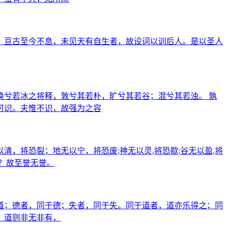
，亘古至今不息，未见天有自生者，故设词以训后人。是以圣人
兮若冰之将释，敦兮其若朴，旷兮其若谷；混兮其若浊。 孰
可识。夫惟不识，故强为之容
，将恐裂；地无以宁，将恐废;神无以灵,将恐歇;谷无以盈,将
乎？故至誉无誉。
道；德者，同于德；失者，同于失。同于道者，道亦乐得之；同
。道则非无非有，