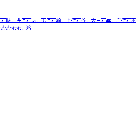
道若昧，进道若退，夷道若颣，上德若谷，大白若辱，广德若不
是虚虚无无，鸿