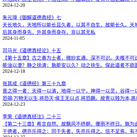
2024-12-20
朱元璋《御解道德真经》七
天长地久，天地所以能长且久者，以其不自生，故能长久。天
后其身而身先，外其身而身存，非以其无私
2024-11-05
司马光《道德真经论》十五
【第十五章】古之善为士者，微妙玄通，深不可识。夫唯不可
能浊以澄？静之徐清；孰能安以久？动之徐生。保此道者不欲
2024-12-18
张其成《道德经》第三十九章
昔之得一者：天得一以清，地得一以宁，神得一以灵，谷得一以
恐竭;万物无以生,将恐灭;侯王无以贞,将恐蹶。故贵以贱为本
2024-12-23
李荣《道德真经注》二十三
【第二十三章】希言自然。故飘风不终朝，骤雨不终日。孰为
于德者，德亦乐得之；同于失者，失亦乐得之。信不足焉，有