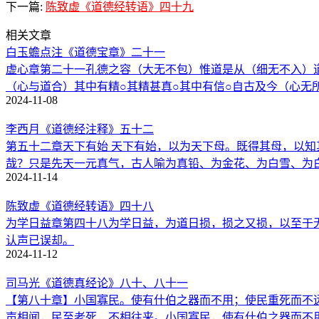
下一篇:
陈致虚《道德经转语》四十九
相关文章
白玉蟾点注《道德宝章》二十一
虚心章第二十一孔德之容（大无不包）惟道是从（细无不入）道
（心与道合）其中有精○其精甚真○其中有信○自古及今（心无
2024-11-08
李西月《道德经注释》五十二
第五十二章天下有始 天下有始，以为天下母。既得其母，以知
哉？只是先天一元真气，古人喻为真铅、为金花、为白雪、为
2024-11-14
陈致虚《道德经转语》四十八
为学日益章第四十八为学日益，为道日损，损之又损，以至于
认声已误却。
2024-11-12
司马光《道德真经论》八十、八十一
【第八十章】小国寡民。使有什伯之器而不用；使民重死而不
声相闻，民至老死，不相往来。小国寡民，使有什伯之器而不