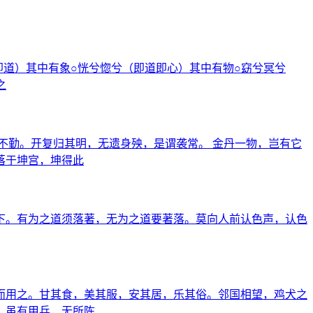
即道）其中有象○恍兮惚兮（即道即心）其中有物○窈兮冥兮
之
不勤。开复归其明，无遗身殃，是谓袭常。 金丹一物，岂有它
落于坤宫，坤得此
下。有为之道须落著，无为之道要著落。莫向人前认色声，认色
而用之。甘其食，美其服，安其居，乐其俗。邻国相望，鸡犬之
。虽有甲兵，无所陈