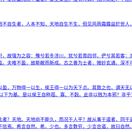
地不自生者，人本不知，天地自生不生，但见风雨霜露益於世人
识，故强为之容：豫兮若冬涉川，犹兮若畏四邻，俨兮其若客；涣
盈。夫唯不盈，故能敝而新成。古之善为士者，微妙玄通，深不
盈，万物得一以生，侯王得一以为天下贞。其致之也，谓天无以清
,高以下为基。是以侯王自称孤、寡、不穀。此非以贱为本邪？非
此者？天地。天地尚不能久，而况于人乎？故从事于道者，同于
不信焉。希言自然。希，少也。多言数穷，少言合道，故曰自然