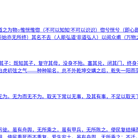
之为物○惟恍惟惚（不可以知知'不可以识识）惚兮恍兮（即心
所始亦无所终）其名不去（人能弘道'非道弘人）以阅众甫（万物
其子；既知其子，复守其母，没身不殆。塞其兑，闭其门，终身
白虎初弦之气——种种喻名，总不外乾坤交媾之后，乾失一阳而
无为。无为而无不为。取天下常以无事，及其有事，不足以取天
远徙。虽有舟舆，无所乘之，虽有甲兵，无所陈之。使民复结绳
用，使民重死而不重复。爱生安土。虽有舟舆，无所乘之；不迁