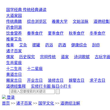
国学经典
传统经典诵读
大道家园
传统典籍
综合浏览区
羲黄大学
文始法脉
道德经集
药食同源
饮食营养
春季食疗
夏季食疗
秋季食疗
冬季食疗
推拿艾灸
推拿
艾灸
拔罐
药浴
药酒
健康综合
刮痧
诸子百家
儒家
历史探究
宗祠传统
道家
诗词歌赋
古玩字
生肖星座
十二生肖
十二星座
黄道吉日
搬家吉日
开业吉日
装修吉日
嫁娶吉日
求子吉日
道德经集释
实修打卡圈
每日小打卡
登录
首页
>>
诸子百家
>>
国学文化
>>
道德经注解