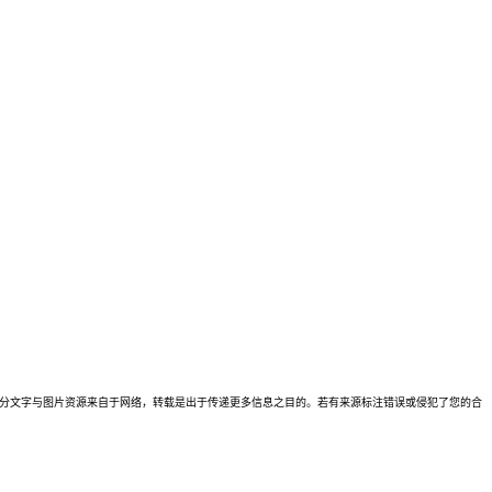
理。本站部分文字与图片资源来自于网络，转载是出于传递更多信息之目的。若有来源标注错误或侵犯了您的合