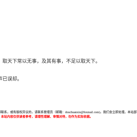
。取天下常以无事，及其有事，不足以取天下。
声已误却。
或有版权异议的，请联系管理员（邮箱：douchuanxin@foxmail.com)，我们会立即处
：本站内容仅供读者参考，请理性理解、审慎对待，勿作为实际依据。