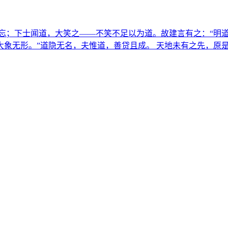
若忘；下士闻道，大笑之——不笑不足以为道。故建言有之：“明
象无形。”道隐无名，夫惟道，善贷且成。 天地未有之先，原