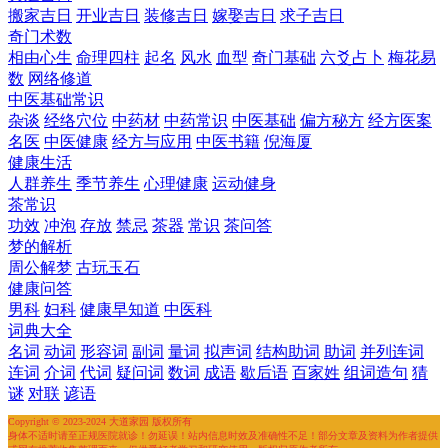
搬家吉日
开业吉日
装修吉日
嫁娶吉日
求子吉日
奇门术数
相由心生
命理四柱
起名
风水
血型
奇门基础
六爻占卜
梅花易
数
网络修道
中医基础常识
杂谈
经络穴位
中药材
中药常识
中医基础
偏方秘方
经方医案
名医
中医健康
经方与应用
中医书籍
倪海厦
健康生活
人群养生
季节养生
心理健康
运动健身
茶常识
功效
冲泡
存放
禁忌
茶器
常识
茶问答
梦的解析
周公解梦
古玩玉石
健康问答
男科
妇科
健康早知道
中医科
词典大全
名词
动词
形容词
副词
量词
拟声词
结构助词
助词
并列连词
连词
介词
代词
疑问词
数词
成语
歇后语
百家姓
组词造句
猜
谜
对联
谚语
Copyright © 2023-2024 大道家园 版权所有
身体不适时请至正规医院就诊！勿延误！站内信息时效及准确性不足！部分文章及资料为作者提供