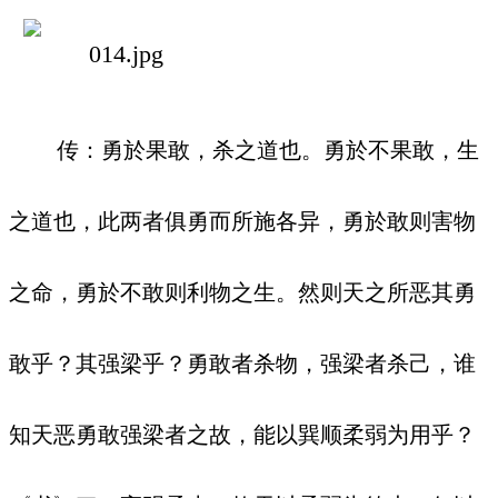
传：勇於果敢，杀之道也。勇於不果敢，生
之道也，此两者俱勇而所施各异，勇於敢则害物
之命，勇於不敢则利物之生。然则天之所恶其勇
敢乎？其强梁乎？勇敢者杀物，强梁者杀己，谁
知天恶勇敢强梁者之故，能以巽顺柔弱为用乎？