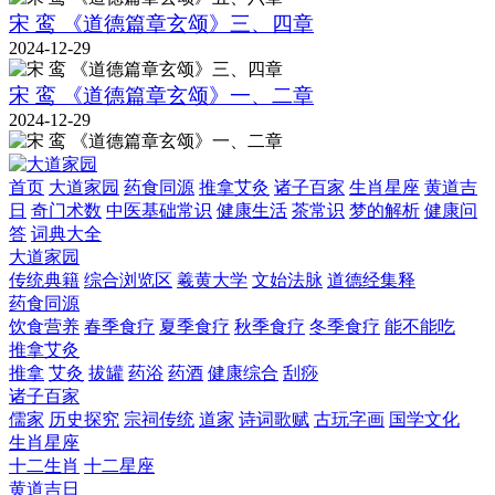
宋 鸾 《道德篇章玄颂》三、四章
2024-12-29
宋 鸾 《道德篇章玄颂》一、二章
2024-12-29
首页
大道家园
药食同源
推拿艾灸
诸子百家
生肖星座
黄道吉
日
奇门术数
中医基础常识
健康生活
茶常识
梦的解析
健康问
答
词典大全
大道家园
传统典籍
综合浏览区
羲黄大学
文始法脉
道德经集释
药食同源
饮食营养
春季食疗
夏季食疗
秋季食疗
冬季食疗
能不能吃
推拿艾灸
推拿
艾灸
拔罐
药浴
药酒
健康综合
刮痧
诸子百家
儒家
历史探究
宗祠传统
道家
诗词歌赋
古玩字画
国学文化
生肖星座
十二生肖
十二星座
黄道吉日