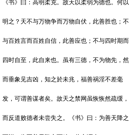
《书》曰：高明柔克。故天以柔弱为德也。何以
明之？天不与万物争而万物自伏，此善胜也；不
与百姓言而百姓自信，此善应也；不与四时期而
四时自至，此自来也。虽有三德，不为物先，然
而垂象见吉凶，知之於未兆，福善祸淫不差毫
发，可谓善谋者矣。故天之禁网虽恢恢然疏缓，
而反道败德者未尝失之。《书》曰：为善天降之