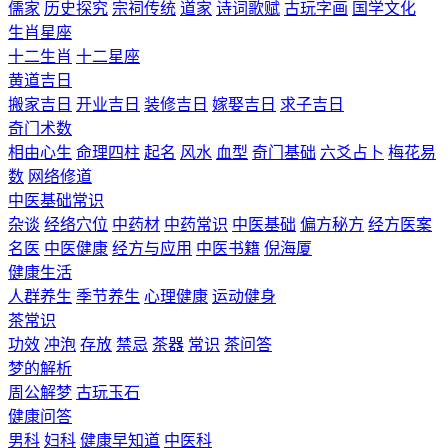
儒家
历史探究
宗祠传统
道家
诗词歌赋
古玩字画
国学文化
生肖星座
十二生肖
十二星座
黄道吉日
搬家吉日
开业吉日
装修吉日
嫁娶吉日
求子吉日
奇门术数
相由心生
命理四柱
起名
风水
血型
奇门基础
六爻占卜
梅花易
数
网络修道
中医基础常识
杂谈
经络穴位
中药材
中药常识
中医基础
偏方秘方
经方医案
名医
中医健康
经方与应用
中医书籍
倪海厦
健康生活
人群养生
季节养生
心理健康
运动健身
茶常识
功效
冲泡
存放
禁忌
茶器
常识
茶问答
梦的解析
周公解梦
古玩玉石
健康问答
男科
妇科
健康早知道
中医科