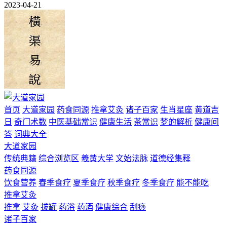
2023-04-21
首页
大道家园
药食同源
推拿艾灸
诸子百家
生肖星座
黄道吉
日
奇门术数
中医基础常识
健康生活
茶常识
梦的解析
健康问
答
词典大全
大道家园
传统典籍
综合浏览区
羲黄大学
文始法脉
道德经集释
药食同源
饮食营养
春季食疗
夏季食疗
秋季食疗
冬季食疗
能不能吃
推拿艾灸
推拿
艾灸
拔罐
药浴
药酒
健康综合
刮痧
诸子百家