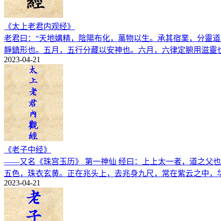
《太上老君内观经》
老君曰：“天地媾精，陰陽布化，萬物以生。承其宿業，分靈
靜鎮形也。五月，五行分藏以安神也。六月，六律定腑用滋靈
2023-04-21
《老子中经》
——又名《珠宫玉历》 第一神仙 经曰：上上太一者，道之父
五色，珠衣玄黄。正在兆头上，去兆身九尺，常在紫云之中，
2023-04-21