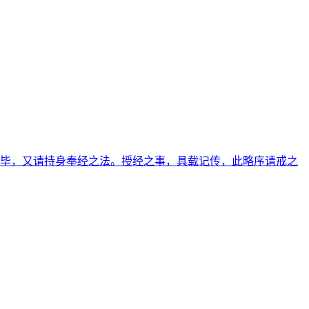
经毕，又请持身奉经之法。授经之事，具载记传，此略序请戒之