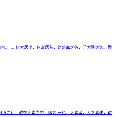
合。 二 以大居小，以富居贫，处盛卑之谷，游大贱之渊。微
道之初。藏在太素之中，即为 一也。太素者，人之素也，谓