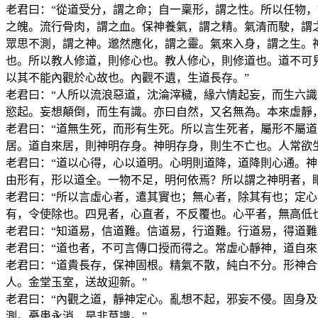
老君曰：“從道受分，謂之命；自一稟形，謂之性。所以任物
之魄。流行骨肉，謂之血。保神養氣，謂之精。氣清而駛，謂
眾思不測，謂之神。邈然應化，謂之靈。氣來入身，謂之生。
也。所以教人修道，則修心也。教人修心，則修道也。道不可
以其不能內觀於心故也。內觀不遺，生道長存。”
老君曰：“人所以流浪惡道，沈淪滓穢，緣六情起妄，而生六
慾起。妄想顛倒，而生有識。亦曰自然，又名無為。本來虛靜，
老君曰：“道無生死，而形有生死。所以言生死者，屬形不屬
居。道自來居，則神明存身。神明存身，則生不亡也。人常欲
老君曰：“道以心得，心以道明。心明則道降，道降則心通。
由形有，形以道全。一物不足，明何依焉？所以謂之神明者，
老君曰：“所以言虛心者，遣其實也；無心者，除其有也；定
有，令使除也。四見者，心直者，不反覆也。心平者，無高低也
老君曰：“知道易，信道難。信道易，行道難。行道易，得道難
老君曰：“道也者，不可言傳口授而得之。常虛心靜神，道自
老君曰：“道貴長存，保神固根。精氣不散，純白不分。形神
人。金堂玉室，送故迎新。”
老君曰：“內觀之道，靜神定心。亂想不起，邪妄不侵。固身
測。憂患永消，是非莫識。”