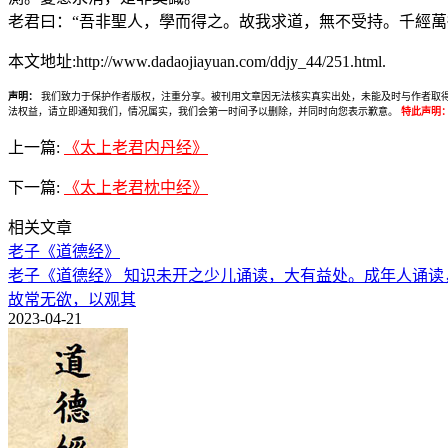
老君曰：“吾非聖人，學而得之。故我求道，無不受持。千經萬
本文地址:http://www.dadaojiayuan.com/ddjy_44/251.html.
声明：
我们致力于保护作者版权，注重分享。被刊用文章因无法核实真实出处，未能及时与作者取得联系，
法权益，请立即通知我们，情况属实，我们会第一时间予以删除，并同时向您表示歉意。
特此声明
上一篇:
《太上老君内丹经》
下一篇:
《太上老君枕中经》
相关文章
老子《道德经》
老子《道德经》 知识未开之少儿诵读，大有益处。成年人诵读
故常无欲，以观其
2023-04-21