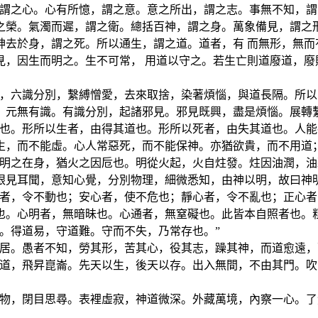
，謂之心。心有所憶，謂之意。意之所出，謂之志。事無不知，謂
之榮。氣濁而遲，謂之衛。總括百神，謂之身。萬象備見，謂之形
神去於身，謂之死。所以通生，謂之道。道者，有 而無形，無而
見，因生而明之。生不可常， 用道以守之。若生亡則道廢道，廢
識，六識分別，繫縛憎愛，去來取捨，染著煩惱，與道長隔。所以
元無有識。有識分別，起諸邪見。邪見既興，盡是煩惱。展轉繫
道也。形所以生者，由得其道也。形所以死者，由失其道也。人能
生，而不能虛。心人常惡死，而不能保神。亦猶欲貴，而不用道；
神明之在身，猶火之因卮也。明從火起，火自炷發。炷因油潤，油
眼見耳聞，意知心覺，分別物理，細微悉知，由神以明，故曰神明
心者，令不動也；安心者，使不危也；靜心者，令不亂也；正心者
。心明者，無暗昧也。心通者，無窒礙也。此皆本自照者也。粗
。得道易，守道難。守而不失，乃常存也。”
來居。愚者不知，勞其形，苦其心，役其志，躁其神，而道愈遠，
合道，飛昇崑崙。先天以生，後天以存。出入無間，不由其門。
及物，閉目思尋。表裡虛寂，神道微深。外藏萬境，內察一心。