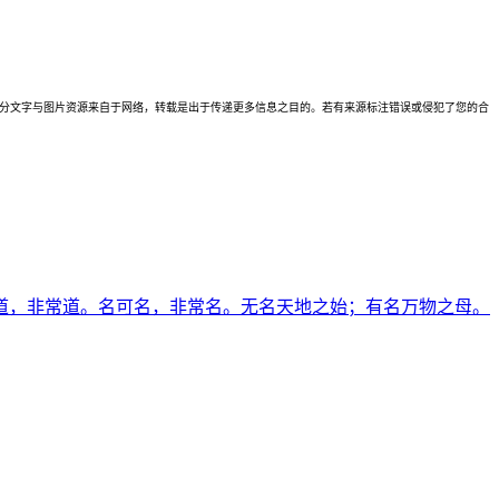
理。本站部分文字与图片资源来自于网络，转载是出于传递更多信息之目的。若有来源标注错误或侵犯了您的合
可道，非常道。名可名，非常名。无名天地之始；有名万物之母。