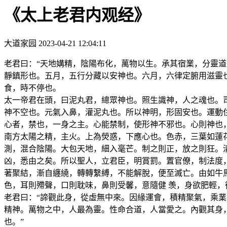
《太上老君内观经》
大道家园
2023-04-21 12:04:11
老君曰：“天地媾精，陰陽布化，萬物以生。承其宿業，分靈
靜鎮形也。五月，五行分藏以安神也。六月，六律定腑用滋靈
食，時不停也。
太一帝君在頭，曰泥丸君，總眾神也。照生識神，人之魂也。
神不空也。元氣入鼻，灌泥丸也。所以神明，形固安也。運動
心者，禁也，一身之主。心能禁制，使形神不邪也。心則神也
南方太陽之精，主火。上為熒惑，下應心也。色赤，三葉如蓮
測，混合陰陽。大包天地，細入毫芒。制之則正，放之則狂。
凶，悉由之矣。所以聖人，立君臣，明賞罰。置官僚，制法度
著聚結，漸自纏繞，轉轉繫縛，不能解脫，便至滅亡。由如牛
色，耳則殢聲，口則耽味，鼻則受馨，意隨健 羡，身欲肥輕，
老君曰：“諦觀此身，從虛無中來。因緣運會，積精聚氣，乘
精神。萬物之中，人最為靈。性命合道，人當愛之。內觀其身
也。”