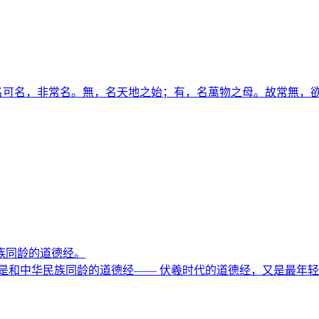
；名可名，非常名。無，名天地之始；有，名萬物之母。故常無，
族同龄的道德经。
是和中华民族同龄的道德经—— 伏羲时代的道德经，又是最年轻