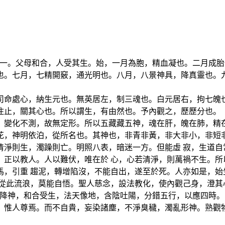
道一。父母和合，人受其生。始，一月為胞，精血凝也。二月成胎
也。七月，七精開竅，通光明也。八月，八景神具，降真靈也。九
司命處心，納生元也。無英居左，制三魂也。白元居右，拘七魄也
住止，關其心也。所以謂生，有由然也。予內觀之，歷歷分也。
，變化不測，故無定形。所以五藏藏五神，魂在肝，魄在肺，精在
花，神明依泊，從所名也。其神也，非青非黃，非大非小，非短非
清淨則生，濁躁則亡。明照八表，暗迷一方。但能虛 寂，生道自
，正以教人。人以難伏，唯在於 心，心若清淨，則萬禍不生。所
馬，引重 趨泥，轉增陷沒，不能自出，遂至於死。人亦如是，始
從此流浪，莫能自悟。聖人慈念，設法教化，使內觀己身，澄其
業降神，和合受生，法天像地，含陰吐陽，分錯五行，以應四時。
，惟人尊焉。而不自貴，妄染諸塵，不淨臭穢，濁亂形神。熟觀物