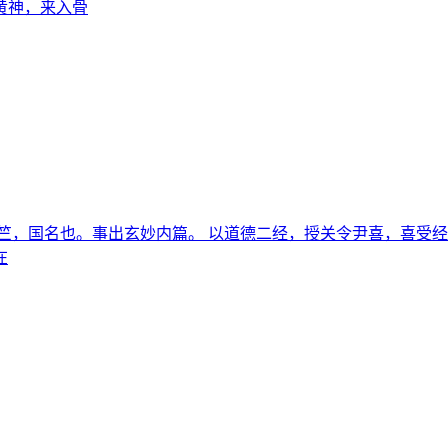
黄神，来入骨
竺，国名也。事出玄妙内篇。 以道德二经，授关令尹喜，喜受
在