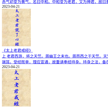
赤气初变为黄气，名曰中和。中和变为老君，又为神君，故曰
2023-04-21
《太上老君戒经》
上 老君西游，将之天竺。周幽王之末也。周而西之于天竺。天
端耳。受经既竟，理应宣通，故重请奉经持身。持身之法，备
2023-04-21