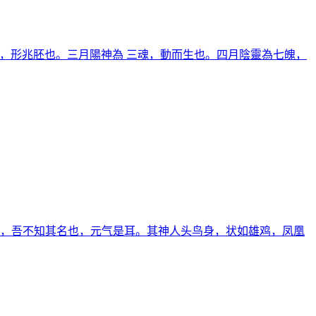
，形兆胚也。三月陽神為 三魂，動而生也。四月陰靈為七魄，
内，吾不知其名也，元气是耳。其神人头鸟身，状如雄鸡，凤凰