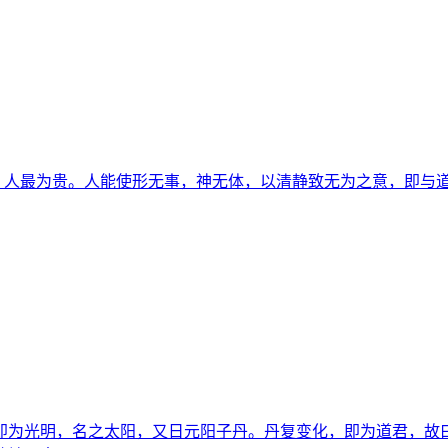
物，人最为贵。人能使形无事，神无体，以清静致无为之意，即与道
即为光明，名之太阳，又日元阳子丹。丹复变化，即为道君，故曰