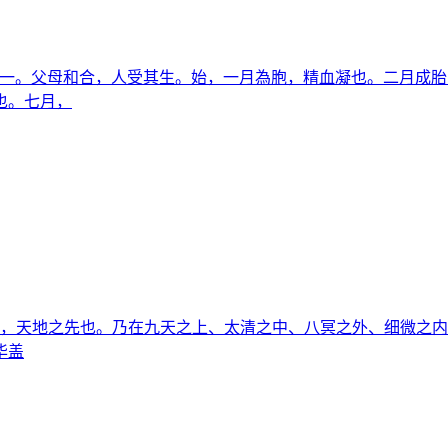
道一。父母和合，人受其生。始，一月為胞，精血凝也。二月成胎
也。七月，
也，天地之先也。乃在九天之上、太清之中、八冥之外、细微之
华盖