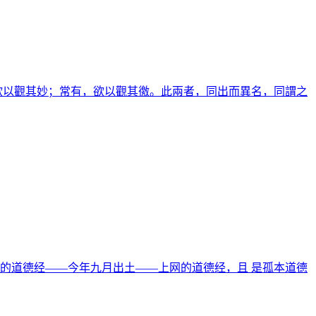
欲以觀其妙；常有，欲以觀其徼。此兩者，同出而異名，同謂之
的道德经——今年九月出土——上网的道德经，且 是孤本道德