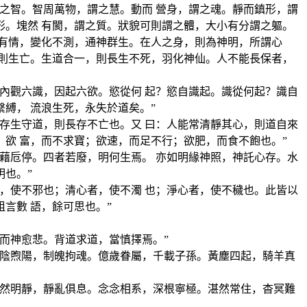
之智。智周萬物，謂之慧。動而 營身，謂之魂。靜而鎮形，謂
。塊然 有閡，謂之質。狀貌可則謂之體，大小有分謂之軀。
有情，變化不測，通神群生。在人之身，則為神明，所謂心
則生亡。生道合一，則長生不死，羽化神仙。人不能長保者，
內觀六識，因起六欲。慾從何 起？慾自識起。識從何起？識自
縛， 流浪生死，永失於道矣。”
存生守道，則長存不亡也。又 曰：人能常清靜其心，則道自來
欲 富，而不求寶；欲速，而足不行；欲肥，而食不飽也。”
藉卮停。四者若廢，明何生焉。 亦如明緣神照，神託心存。水
也。”
，使不邪也；清心者，使不濁 也；淨心者，使不穢也。此皆以
言數 語，餘可思也。”
而神愈悲。背道求道，當慎擇焉。”
吹陰煦陽，制魄拘魂。億歲眷屬，千載子孫。黃塵四起，騎羊真
了然明靜，靜亂俱息。念念相系，深根寧極。湛然常住，杳冥難