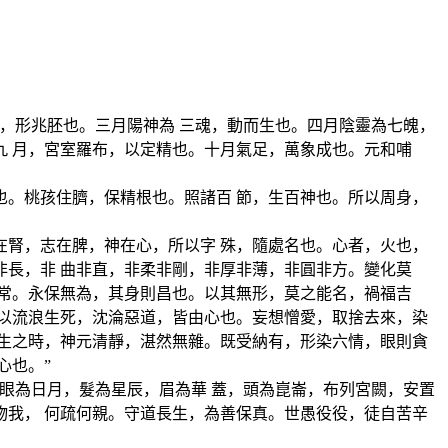
，形兆胚也。三月陽神為 三魂，動而生也。四月陰靈為七魄，
 月，宮室羅布，以定精也。十月氣足，萬象成也。元和哺
。桃孩住臍，保精根也。照諸百 節，生百神也。所以周身，
腎，志在脾，神在心，所以字 殊，隨處名也。心者，火也，
長，非 曲非直，非柔非剛，非厚非薄，非圓非方。變化莫
常。永保無為，其身則昌也。以其無形，莫之能名，禍福吉
以流浪生死，沈淪惡道，皆由心也。妄想憎愛，取捨去來，染
生之時，神元清靜，湛然無雜。既受納有，形染六情，眼則貪
心也。”
眼為日月，髮為星辰，眉為華 蓋，頭為崑崙，布列宮闕，安置
我， 何疏何親。守道長生，為善保真。世愚役役，徒自苦辛