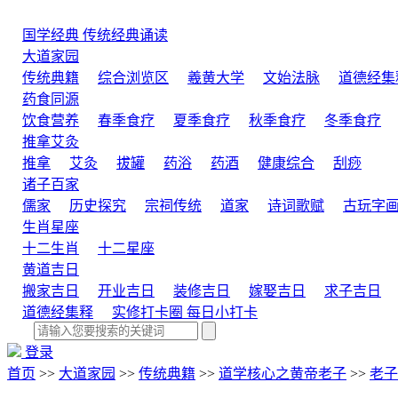
国学经典
传统经典诵读
大道家园
传统典籍
综合浏览区
羲黄大学
文始法脉
道德经集
药食同源
饮食营养
春季食疗
夏季食疗
秋季食疗
冬季食疗
推拿艾灸
推拿
艾灸
拔罐
药浴
药酒
健康综合
刮痧
诸子百家
儒家
历史探究
宗祠传统
道家
诗词歌赋
古玩字
生肖星座
十二生肖
十二星座
黄道吉日
搬家吉日
开业吉日
装修吉日
嫁娶吉日
求子吉日
道德经集释
实修打卡圈
每日小打卡
登录
首页
>>
大道家园
>>
传统典籍
>>
道学核心之黄帝老子
>>
老子