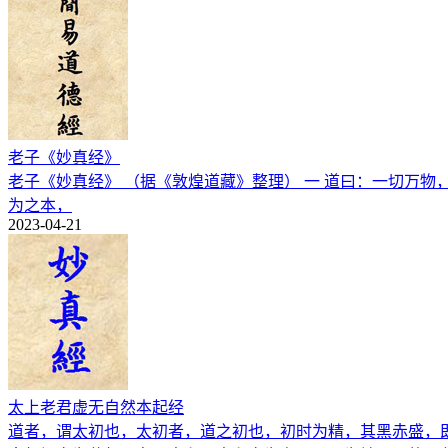
老子《妙真经》
老子《妙真经》 （据《敦煌道藏》整理） 一 道曰：一切万
为之本，
2023-04-21
太上老君虚无自然本起经
道者，谓太初也，太初者，道之初也，初时为精，其黑赤盛，