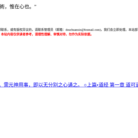
術，惟在心也。”
或有版权异议的，请联系管理员（邮箱：douchuanxin@foxmail.com)，我们会立即处
：本站内容仅供读者参考，请理性理解、审慎对待，勿作为实际依据。
，需元神用事，即以无分别之心诵之。 ○上篇•道经 第一章 道