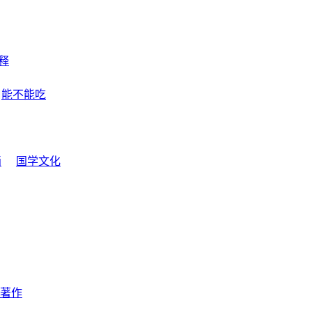
释
能不能吃
画
国学文化
著作