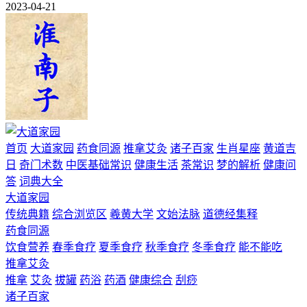
2023-04-21
首页
大道家园
药食同源
推拿艾灸
诸子百家
生肖星座
黄道吉
日
奇门术数
中医基础常识
健康生活
茶常识
梦的解析
健康问
答
词典大全
大道家园
传统典籍
综合浏览区
羲黄大学
文始法脉
道德经集释
药食同源
饮食营养
春季食疗
夏季食疗
秋季食疗
冬季食疗
能不能吃
推拿艾灸
推拿
艾灸
拔罐
药浴
药酒
健康综合
刮痧
诸子百家