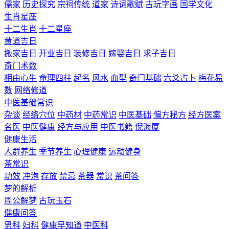
儒家
历史探究
宗祠传统
道家
诗词歌赋
古玩字画
国学文化
生肖星座
十二生肖
十二星座
黄道吉日
搬家吉日
开业吉日
装修吉日
嫁娶吉日
求子吉日
奇门术数
相由心生
命理四柱
起名
风水
血型
奇门基础
六爻占卜
梅花易
数
网络修道
中医基础常识
杂谈
经络穴位
中药材
中药常识
中医基础
偏方秘方
经方医案
名医
中医健康
经方与应用
中医书籍
倪海厦
健康生活
人群养生
季节养生
心理健康
运动健身
茶常识
功效
冲泡
存放
禁忌
茶器
常识
茶问答
梦的解析
周公解梦
古玩玉石
健康问答
男科
妇科
健康早知道
中医科