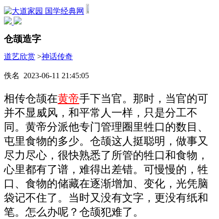
国学经典网
仓颉造字
道艺欣赏
>
神话传奇
佚名 2023-06-11 21:45:05
相传仓颉在
黄帝
手下当官。那时，当官的可
并不显威风，和平常人一样，只是分工不
同。黄帝分派他专门管理圈里牲口的数目、
屯里食物的多少。仓颉这人挺聪明，做事又
尽力尽心，很快熟悉了所管的牲口和食物，
心里都有了谱，难得出差错。可慢慢的，牲
口、食物的储藏在逐渐增加、变化，光凭脑
袋记不住了。当时又没有文字，更没有纸和
笔。怎么办呢？仓颉犯难了。