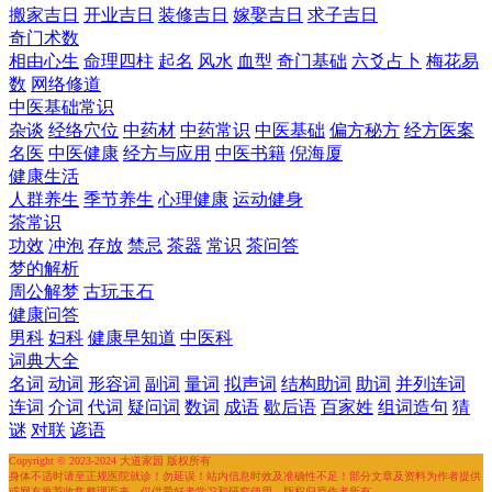
搬家吉日
开业吉日
装修吉日
嫁娶吉日
求子吉日
奇门术数
相由心生
命理四柱
起名
风水
血型
奇门基础
六爻占卜
梅花易
数
网络修道
中医基础常识
杂谈
经络穴位
中药材
中药常识
中医基础
偏方秘方
经方医案
名医
中医健康
经方与应用
中医书籍
倪海厦
健康生活
人群养生
季节养生
心理健康
运动健身
茶常识
功效
冲泡
存放
禁忌
茶器
常识
茶问答
梦的解析
周公解梦
古玩玉石
健康问答
男科
妇科
健康早知道
中医科
词典大全
名词
动词
形容词
副词
量词
拟声词
结构助词
助词
并列连词
连词
介词
代词
疑问词
数词
成语
歇后语
百家姓
组词造句
猜
谜
对联
谚语
Copyright © 2023-2024 大道家园 版权所有
身体不适时请至正规医院就诊！勿延误！站内信息时效及准确性不足！部分文章及资料为作者提供
或网友推荐收集整理而来，仅供爱好者学习和研究使用，版权归原作者所有。