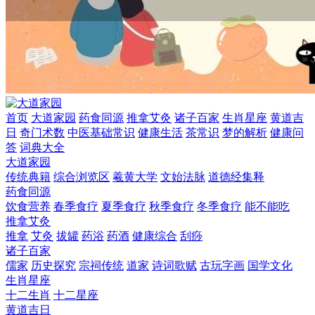
首页
大道家园
药食同源
推拿艾灸
诸子百家
生肖星座
黄道吉
日
奇门术数
中医基础常识
健康生活
茶常识
梦的解析
健康问
答
词典大全
大道家园
传统典籍
综合浏览区
羲黄大学
文始法脉
道德经集释
药食同源
饮食营养
春季食疗
夏季食疗
秋季食疗
冬季食疗
能不能吃
推拿艾灸
推拿
艾灸
拔罐
药浴
药酒
健康综合
刮痧
诸子百家
儒家
历史探究
宗祠传统
道家
诗词歌赋
古玩字画
国学文化
生肖星座
十二生肖
十二星座
黄道吉日