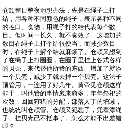
仓颉整日整夜地想办法，先是在绳子上打
结，用各种不同颜色的绳子，表示各种不同
的牲口、食物，用绳子打的结代表每个数
目。但时间一长久，就不奏效了。这增加的
数目在绳子上打个结很便当，而减少数目
时，在绳子上解个结就麻烦了。仓颉又想到
了在绳子上打圈圈，在圈子里挂上各式各样
的贝壳，来代替他所管的东西。增加了就添
一个贝壳，减少了就去掉一个贝壳。这法子
顶管用，一连用了好几年。黄帝见仓颉这样
能干，叫他管的事情愈来愈多，年年祭祀的
次数，回回狩猎的分配，部落人丁的增减，
也统统叫仓颉管。仓颉又犯悉了，凭着添绳
子、挂贝壳已不抵事了。怎么才能不出差错
呢？