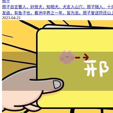
邢子
邢子自言蜀人，好放犬，知相犬。犬走入山穴，邢子随入，十
发函，有鱼子也，着池中养之一年，皆为龙。邢子复送符还山
2023-04-21