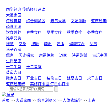
国学经典
传统经典诵读
大道家园
传统典籍
综合浏览区
羲黄大学
文始法脉
道德经集
药食同源
饮食营养
春季食疗
夏季食疗
秋季食疗
冬季食疗
推拿艾灸
推拿
艾灸
拔罐
药浴
药酒
健康综合
刮痧
诸子百家
儒家
历史探究
宗祠传统
道家
诗词歌赋
古玩字
生肖星座
十二生肖
十二星座
黄道吉日
搬家吉日
开业吉日
装修吉日
嫁娶吉日
求子吉日
道德经集释
实修打卡圈
每日小打卡
登录
首页
>>
大道家园
>>
综合浏览区
>>
人体修炼学
>>
上古