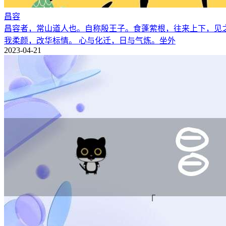
昌容
昌容者，常山道人也。自称殷王子。食蓬萦根，往来上下，见
我柔颜，改华标情。 心与化迁，日与气炼。坐外
2023-04-21