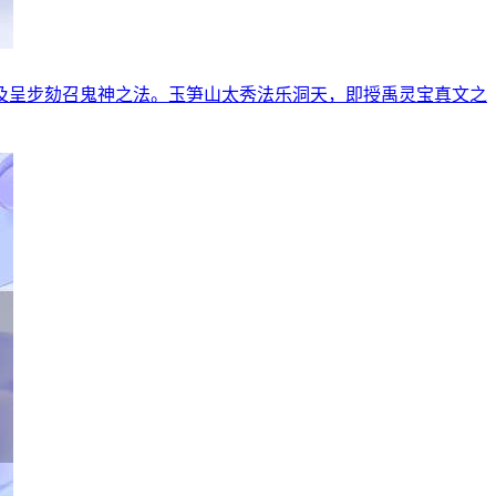
及呈步劾召鬼神之法。玉笋山太秀法乐洞天，即授禹灵宝真文之