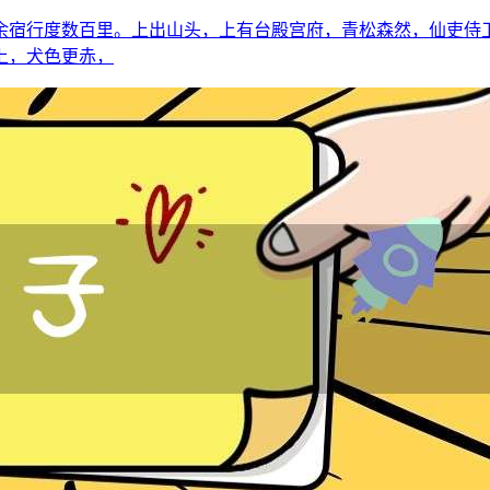
余宿行度数百里。上出山头，上有台殿宫府，青松森然，仙吏侍
上，犬色更赤，