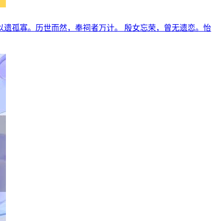
遗孤寡。历世而然，奉祠者万计。 殷女忘荣，曾无遗恋。怡