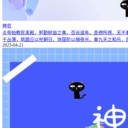
神农
炎帝始教民耒耜，躬勤畎亩之事，百谷滋阜。圣德所感，无不
于丛薄，筑圆丘以祀朝日，饰瑶阶以揖夜光。奏九天之和乐，
2023-04-21