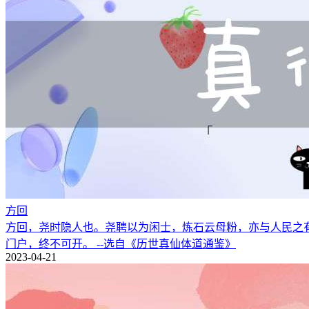
方回
方回，尧时隐人也。尧聘以为闲士，炼石云母粉，亦与人民之
门户，终不可开。 --选自《历世真仙体道通鉴》
2023-04-21