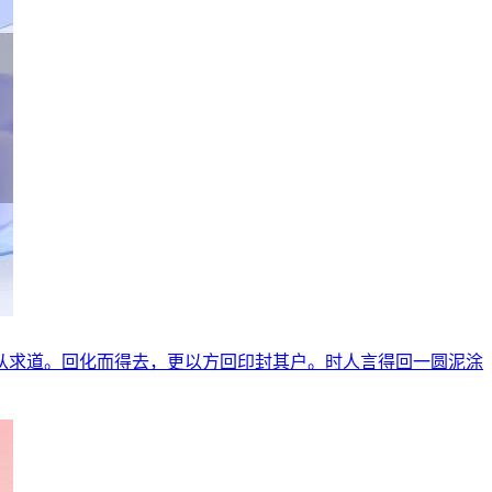
从求道。回化而得去，更以方回印封其户。时人言得回一圆泥涂