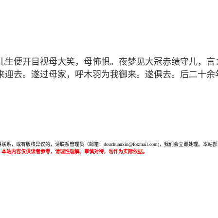
儿生便开目视母大笑，母怖惧。夜梦见大冠赤绩守儿，言
来迎去。遂过母家，呼木羽为我御来。遂俱去。后二十余
或有版权异议的，请联系管理员（邮箱：douchuanxin@foxmail.com)，我们会立即处
：本站内容仅供读者参考，请理性理解、审慎对待，勿作为实际依据。