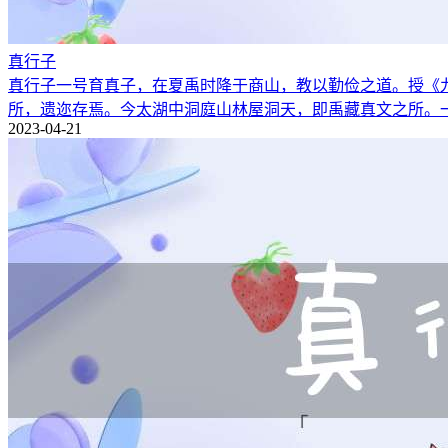
真行子
真行子一号育真子，在夏禹时降于商山，教以勤俭之道。授《
所，遗迩存焉。今太湖中洞庭山林屋洞天，即禹藏真文之所。
2023-04-21