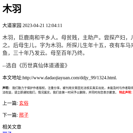
木羽
大道家园
2023-04-21 12:04:11
木羽，巨鹿南和平乡人。母贫贱，主助产。尝探产妇，
之。后母生儿，字为木羽。所探儿生年十五，夜有车马
鱼，三十年乃发云。母至百年乃终。
--选自《历世真仙体道通鉴》
本文地址:http://www.dadaojiayuan.com/ddjy_99/1324.html.
声明：
我们致力于保护作者版权，注重分享。被刊用文章因无法核实真实出处，未能及时与作者取得联系，
法权益，请立即通知我们，情况属实，我们会第一时间予以删除，并同时向您表示歉意。
特此声明
上一篇:
玄俗
下一篇:
邢子
相关文章