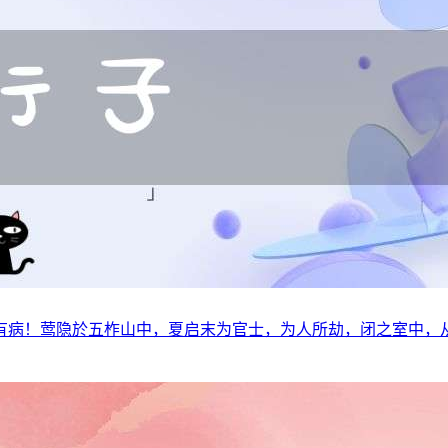
有病！莺隐於五柞山中，夏启末为官士，为人所劫，闭之室中，