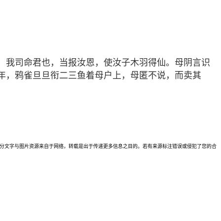
：我司命君也，当报汝恩，使汝子木羽得仙。母阴言识
年，鸦雀旦旦衔二三鱼着母户上，母匿不说，而卖其
理。本站部分文字与图片资源来自于网络，转载是出于传递更多信息之目的。若有来源标注错误或侵犯了您的合