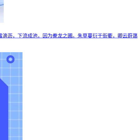
露滴沥，下流成池，因为豢龙之圃。朱草蔓衍于街衢，卿云蔚蔼