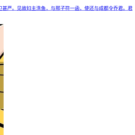
卫甚严。见故妇主洗鱼，与邢子符一函，使还与成都令乔君。君