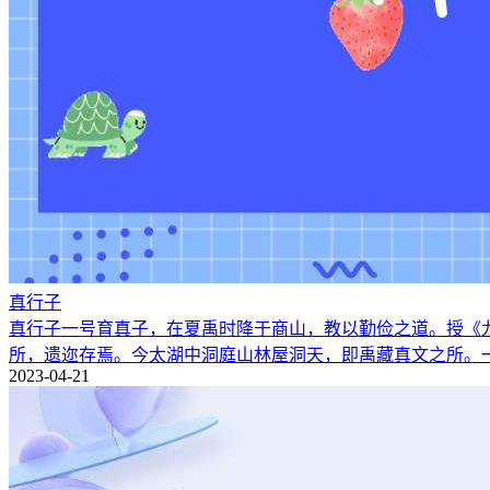
真行子
真行子一号育真子，在夏禹时降于商山，教以勤俭之道。授《
所，遗迩存焉。今太湖中洞庭山林屋洞天，即禹藏真文之所。
2023-04-21