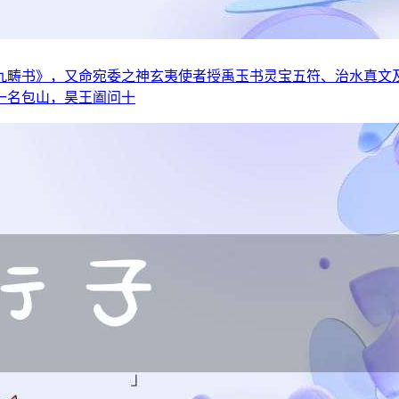
九畴书》，又命宛委之神玄夷使者授禹玉书灵宝五符、治水真文
一名包山，昊王阖问十