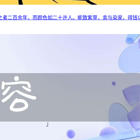
之者二百余年，而颜色如二十许人。能致紫草，卖与染家，得钱以