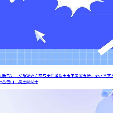
九畴书》，又命宛委之神玄夷使者授禹玉书灵宝五符、治水真文
一名包山，昊王阖问十