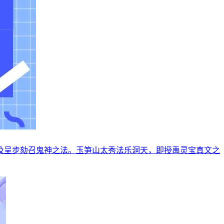
及呈步劾召鬼神之法。玉笋山太秀法乐洞天，即授禹灵宝真文之