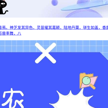
着焉。神芝发其异色，灵苗擢其嘉颖，陆地丹蕖，骈生如盖，香
百兽率舞，八