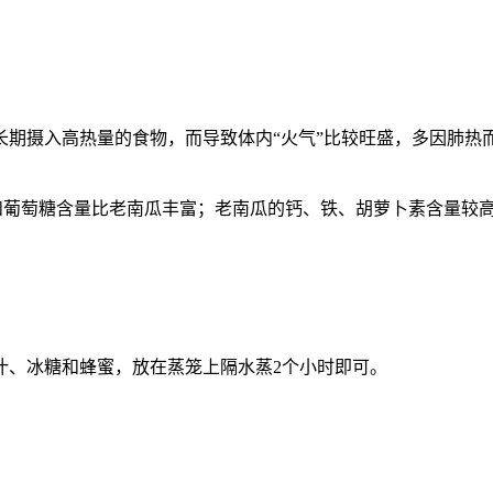
长期摄入高热量的食物，而导致体内“火气”比较旺盛，多因肺热
和葡萄糖含量比老南瓜丰富；老南瓜的钙、铁、胡萝卜素含量较
汁、冰糖和蜂蜜，放在蒸笼上隔水蒸2个小时即可。