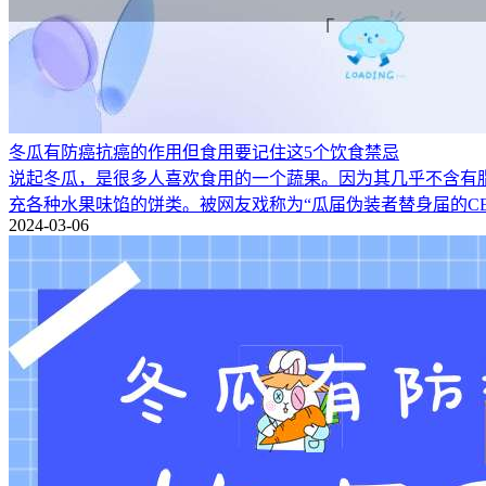
冬瓜有防癌抗癌的作用但食用要记住这5个饮食禁忌
说起冬瓜，是很多人喜欢食用的一个蔬果。因为其几乎不含有
充各种水果味馅的饼类。被网友戏称为“瓜届伪装者替身届的CE
2024-03-06