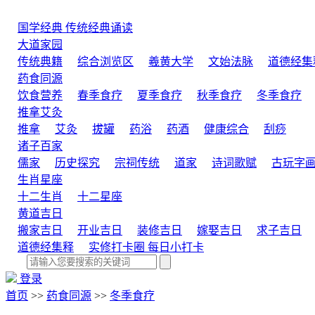
国学经典
传统经典诵读
大道家园
传统典籍
综合浏览区
羲黄大学
文始法脉
道德经集
药食同源
饮食营养
春季食疗
夏季食疗
秋季食疗
冬季食疗
推拿艾灸
推拿
艾灸
拔罐
药浴
药酒
健康综合
刮痧
诸子百家
儒家
历史探究
宗祠传统
道家
诗词歌赋
古玩字
生肖星座
十二生肖
十二星座
黄道吉日
搬家吉日
开业吉日
装修吉日
嫁娶吉日
求子吉日
道德经集释
实修打卡圈
每日小打卡
登录
首页
>>
药食同源
>>
冬季食疗