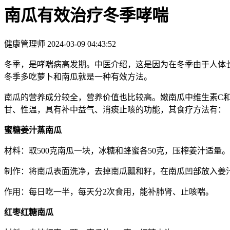
南瓜有效治疗冬季哮喘
健康管理师
2024-03-09 04:43:52
冬季，是哮喘病高发期。中医介绍，这是因为在冬季由于人体
冬季多吃萝卜和南瓜就是一种有效方法。
南瓜的营养成分较全，营养价值也比较高。嫩南瓜中维生素C
甘、性温，具有补中益气、消痰止咳的功能，其食疗方法有：
蜜糖姜汁蒸南瓜
材料：取500克南瓜一块，冰糖和蜂蜜各50克，压榨姜汁适量。
制作：将南瓜表面洗净，去掉南瓜瓤和籽，在南瓜凹部放入姜
作用：每日吃一半，每天分2次食用，能补肺肾、止咳喘。
红枣红糖南瓜