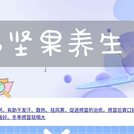
粥，有助于发汗、散热、祛风寒，促进感冒的治愈。感冒后胃口
最好。冬季感冒就喝大