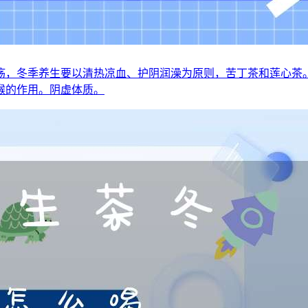
疡，冬季养生要以清热凉血、护阴润澡为原则，苦丁茶和莲心茶
喉的作用。阴虚体质。