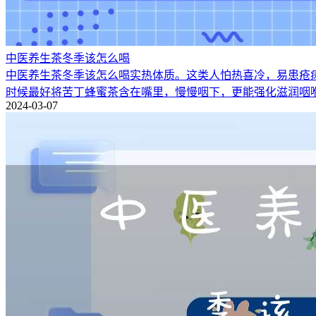
中医养生茶冬季该怎么喝
中医养生茶冬季该怎么喝实热体质。这类人怕热喜冷，易患疮
时候最好将苦丁蜂蜜茶含在嘴里，慢慢咽下，更能强化滋润咽
2024-03-07