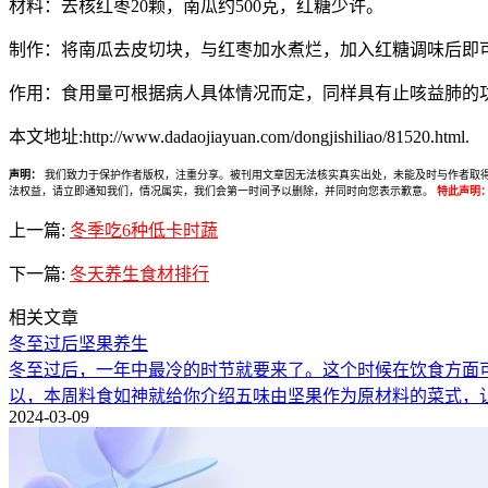
材料：去核红枣20颗，南瓜约500克，红糖少许。
制作：将南瓜去皮切块，与红枣加水煮烂，加入红糖调味后即
作用：食用量可根据病人具体情况而定，同样具有止咳益肺的
本文地址:http://www.dadaojiayuan.com/dongjishiliao/81520.html.
声明：
我们致力于保护作者版权，注重分享。被刊用文章因无法核实真实出处，未能及时与作者取得联系，
法权益，请立即通知我们，情况属实，我们会第一时间予以删除，并同时向您表示歉意。
特此声明
上一篇:
冬季吃6种低卡时蔬
下一篇:
冬天养生食材排行
相关文章
冬至过后坚果养生
冬至过后，一年中最冷的时节就要来了。这个时候在饮食方面
以，本周料食如神就给你介绍五味由坚果作为原材料的菜式，
2024-03-09