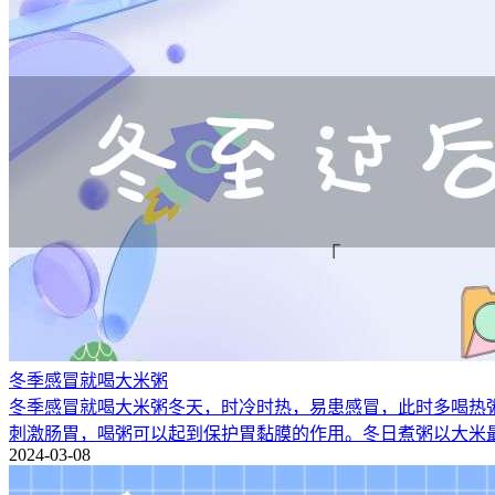
冬季感冒就喝大米粥
冬季感冒就喝大米粥冬天，时冷时热，易患感冒，此时多喝热
刺激肠胃，喝粥可以起到保护胃黏膜的作用。冬日煮粥以大米
2024-03-08