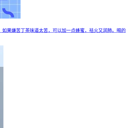
。如果嫌苦丁茶味道太苦，可以加一点蜂蜜，祛火又润肺。喝的