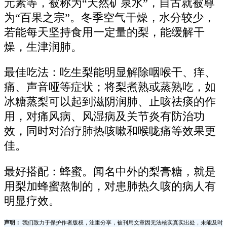
元素等，被称为“天然矿泉水”，自古就被尊
为“百果之宗”。冬季空气干燥，水分较少，
若能每天坚持食用一定量的梨，能缓解干
燥，生津润肺。
最佳吃法：吃生梨能明显解除咽喉干、痒、
痛、声音哑等症状；将梨煮熟或蒸熟吃，如
冰糖蒸梨可以起到滋阴润肺、止咳祛痰的作
用，对痛风病、风湿病及关节炎有防治功
效，同时对治疗肺热咳嗽和喉咙痛等效果更
佳。
最好搭配：蜂蜜。闻名中外的梨膏糖，就是
用梨加蜂蜜熬制的，对患肺热久咳的病人有
明显疗效。
声明：
我们致力于保护作者版权，注重分享，被刊用文章因无法核实真实出处，未能及时