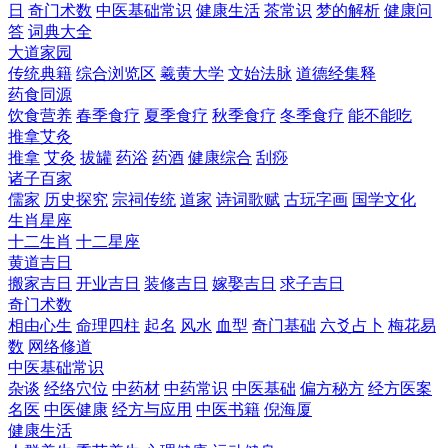
日
奇门术数
中医基础常识
健康生活
茶常识
梦的解析
健康问
答
词典大全
大道家园
传统典籍
综合浏览区
羲黄大学
文始法脉
道德经集释
药食同源
饮食营养
春季食疗
夏季食疗
秋季食疗
冬季食疗
能不能吃
推拿艾灸
推拿
艾灸
拔罐
药浴
药酒
健康综合
刮痧
诸子百家
儒家
历史探究
宗祠传统
道家
诗词歌赋
古玩字画
国学文化
生肖星座
十二生肖
十二星座
黄道吉日
搬家吉日
开业吉日
装修吉日
嫁娶吉日
求子吉日
奇门术数
相由心生
命理四柱
起名
风水
血型
奇门基础
六爻占卜
梅花易
数
网络修道
中医基础常识
杂谈
经络穴位
中药材
中药常识
中医基础
偏方秘方
经方医案
名医
中医健康
经方与应用
中医书籍
倪海厦
健康生活