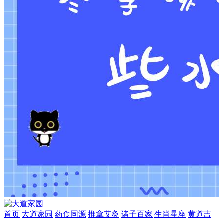
首页
大道家园
药食同源
推拿艾灸
诸子百家
生肖星座
黄道吉