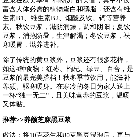
豆浆在欧美享有“植物奶”的美誉，其中不仅
富含人体必需的植物蛋白和磷脂，还含有维
生素B1、维生素B2、烟酸及铁、钙等营养
素。秋饮豆浆，滋阴润燥，调和阴阳；夏饮
豆浆，消热防暑，生津解渴；冬饮豆浆，祛
寒暖胃，滋养进补。
除了传统的黄豆浆外，豆浆还有很多花样，
如这4种食物：红枣、枸杞、绿豆、百合，是
豆浆的最完美搭档！秋冬季节饮用，能滋补
养颜、驱寒暖身。在寒冷的冬日为家人送上
一杯“独一无二”，且美味营养的豆浆，温暖
又体贴。
推荐>>养颜芝麻黑豆浆
做法：将10克花生和80克黑豆浸泡后，再与