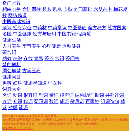
奇门术数
相由心生
命理四柱
起名
风水
血型
奇门基础
六爻占卜
梅花易
数
网络修道
中医基础常识
杂谈
经络穴位
中药材
中药常识
中医基础
偏方秘方
经方医案
名医
中医健康
经方与应用
中医书籍
倪海厦
健康生活
人群养生
季节养生
心理健康
运动健身
茶常识
功效
冲泡
存放
禁忌
茶器
常识
茶问答
梦的解析
周公解梦
古玩玉石
健康问答
男科
妇科
健康早知道
中医科
词典大全
名词
动词
形容词
副词
量词
拟声词
结构助词
助词
并列连词
连词
介词
代词
疑问词
数词
成语
歇后语
百家姓
组词造句
猜
谜
对联
谚语
Copyright © 2023-2024 大道家园 版权所有
身体不适时请至正规医院就诊！勿延误！站内信息时效及准确性不足！部分文章及资料为作者提供
或网友推荐收集整理而来，仅供爱好者学习和研究使用，版权归原作者所有。
陕ICP备2022010374号-1