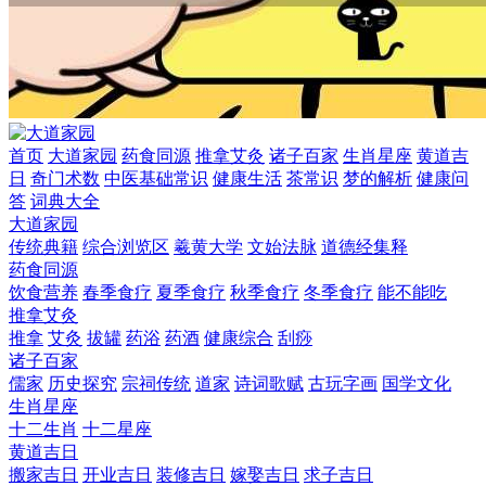
首页
大道家园
药食同源
推拿艾灸
诸子百家
生肖星座
黄道吉
日
奇门术数
中医基础常识
健康生活
茶常识
梦的解析
健康问
答
词典大全
大道家园
传统典籍
综合浏览区
羲黄大学
文始法脉
道德经集释
药食同源
饮食营养
春季食疗
夏季食疗
秋季食疗
冬季食疗
能不能吃
推拿艾灸
推拿
艾灸
拔罐
药浴
药酒
健康综合
刮痧
诸子百家
儒家
历史探究
宗祠传统
道家
诗词歌赋
古玩字画
国学文化
生肖星座
十二生肖
十二星座
黄道吉日
搬家吉日
开业吉日
装修吉日
嫁娶吉日
求子吉日