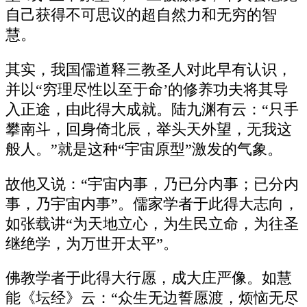
自己获得不可思议的超自然力和无穷的智
慧。
其实，我国儒道释三教圣人对此早有认识，
并以“穷理尽性以至于命’的修养功夫将其导
入正途，由此得大成就。陆九渊有云：“只手
攀南斗，回身倚北辰，举头天外望，无我这
般人。”就是这种“宇宙原型”激发的气象。
故他又说：“宇宙内事，乃已分内事；已分内
事，乃宇宙内事”。儒家学者于此得大志向，
如张载讲“为天地立心，为生民立命，为往圣
继绝学，为万世开太平”。
佛教学者于此得大行愿，成大庄严像。如慧
能《坛经》云：“众生无边誓愿渡，烦恼无尽