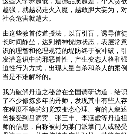
这些人学养越低，道德品质越差，个人贪欲
越强，就越易走火入魔，越敢胆大妄为，对
社会危害就越大。
由这些教首传道授法，以盲引盲，诱导信徒
长时间静坐，达到精神恍惚状态，表层常意
识的理智和伦理规范的堤防终于被冲破，引
发潜意识中的邪恶兽性，产生变态人格和强
迫性行为方式，出现大量自杀和杀人的案例
当是不难解释的。
我为破解丹道之秘曾在全国调研访道，结识
了不少修炼多年的丹师，发现其中有些人存
在程度不等的幻觉或变态心理。有的人叙述
曾接受到吕洞宾、张三丰、李涵虚等丹道祖
师的信息，自称被封为某门派掌门人或秘受