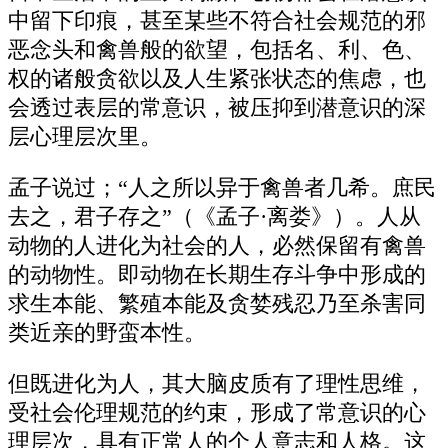
中留下印痕，甚至某些不符合社会规范的邪
恶念头和禽兽般的欲望，包括名、利、色、
权的诸般贪欲以及人生紧张状态的焦虑，也
会透过表层的常意识，被压抑到潜意识的深
层心理层次里。
孟子说过；“人之所以异于禽兽者几希。庶民
去之，君子存之”（《孟子·离娄》）。人从
动物的人进化为社会的人，必然保留有禽兽
的动物性。即动物在长期生存斗争中形成的
求生本能、繁殖本能及贪婪残忍乃至杀害同
类近亲的野蛮本性。
但既进化为人，其大脑皮质有了理性思维，
受社会伦理规范的约束，形成了常意识的心
理层次，具有正常人的个人意志和人格。这