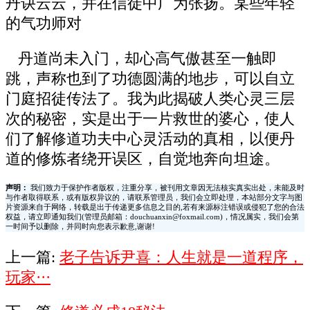
丹诀云云，并在信徒中广为张扬。某些年轻
的气功师对
丹道尚未入门，却心高气傲甚至一触即
跳，声称也到了功德圆满的地步，可以自立
门庭招徒传法了。我为此揭破人类心灵三层
次的秘密，实是出于一片救世的婆心，使人
们了解修道功夫中心灵活动的真相，以便丹
道的修炼者绕开误区，自觉地奔向坦途。
声明：
我们致力于保护作者版权，注重分享，被刊用文章因无法核实真实出处，未能及时
与作者取得联系，或有版权异议的，请联系管理员，我们会立即处理，本站部分文字与图
片资源来自于网络，转载是出于传递更多信息之目的,若有来源标注错误或侵犯了您的合法
权益，请立即通知我们(管理员邮箱：douchuanxin@foxmail.com)，情况属实，我们会第
一时间予以删除，并同时向您表示歉意,谢谢!
上一篇:
老子告诉尹喜：人生就是一道程序，
玩家···