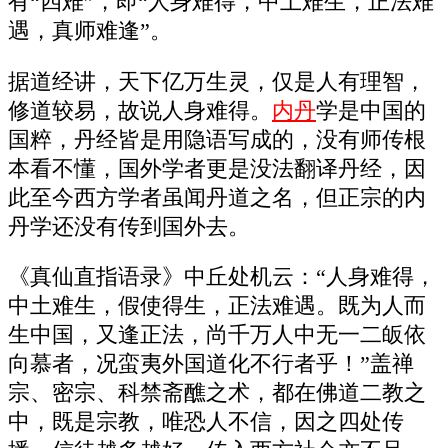
有“四难”，即“人身难得，中土难生，正法难
遇，真师难逢”。
据道经讲，天下亿万生灵，仅是人有理智，
修道较易，故说人身难得。
内丹
学是中国的
国粹，丹经皆是用隐语写成的，没有师传根
本看不懂，国外学者更是没法翻译丹经，因
此至今西方学者虽闻丹道之名，但正宗的内
丹学还没有传到国外去。
《真仙直指语录》中丘处机云：“人身难得，
中土难生，假使得生，正法难遇。既为人而
生中国，又逢正法，尚千万人中无一二皈依
向慕者，况蛮夷外国道化不行者乎！”盖禅
宗、密宗、科禁斋醮之术，都在佛道二教之
中，既是宗教，唯恐人不信，因之四处传