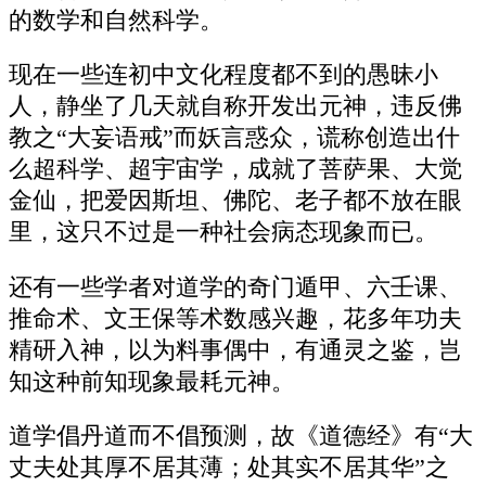
的数学和自然科学。
现在一些连初中文化程度都不到的愚昧小
人，静坐了几天就自称开发出元神，违反佛
教之“大妄语戒”而妖言惑众，谎称创造出什
么超科学、超宇宙学，成就了菩萨果、大觉
金仙，把爱因斯坦、佛陀、老子都不放在眼
里，这只不过是一种社会病态现象而已。
还有一些学者对道学的奇门遁甲、六壬课、
推命术、文王保等术数感兴趣，花多年功夫
精研入神，以为料事偶中，有通灵之鉴，岂
知这种前知现象最耗元神。
道学倡丹道而不倡预测，故《道德经》有“大
丈夫处其厚不居其薄；处其实不居其华”之