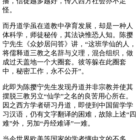
播，信徒越多越好，传入西方社会亦不足
怪。
而丹道学虽在道教中孕育发展，却是一种人
体科学，师徒秘传，其法诀惟恐人知。陈撄
宁先生《众妙居问答》讲，“这班学仙的人，
将儒释道三教之名辞与义理，混合组织，做
成过天盖地一个大圈套。彼等躲在此圈套
中，秘密工作，永不公开”。
此即为陈撄宁先生发现丹道并非宗教并使其
摆脱三教另立“仙学”之名的良苦用心所在。
因之西方学者研习丹道，即使到中国留学学
习汉语，仍有文字翻译的困难，故除上述“四
难”外，另加“丹经难译”一难。
当今世界欧美等国家的学者懂中文的不多，