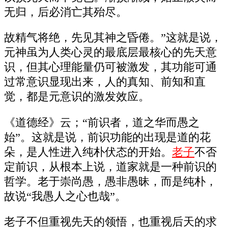
无归，后必消亡其殆尽。
故精气将绝，先见其神之昏倦。”这就是说，
元神虽为人类心灵的最底层最核心的先天意
识，但其心理能量仍可被激发，其功能可通
过常意识显现出来，人的真知、前知和直
觉，都是元意识的激发效应。
《道德经》云；“前识者，道之华而愚之
始”。这就是说，前识功能的出现是道的花
朵，是人性进入纯朴伏态的开始。
老子
不否
定前识，从根本上说，道家就是一种前识的
哲学。老于崇尚愚，愚非愚昧，而是纯朴，
故说“我愚人之心也哉”。
老子不但重视先天的领悟，也重视后天的求