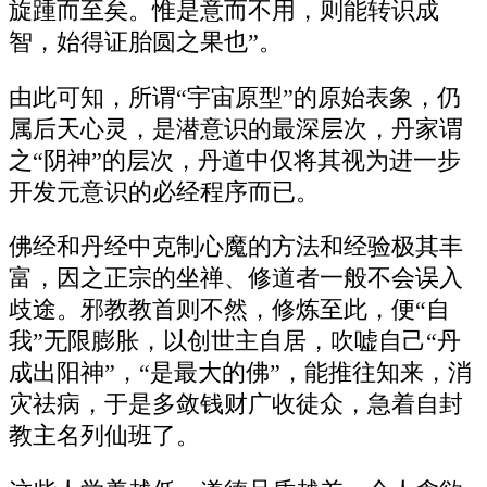
旋踵而至矣。惟是意而不用，则能转识成
智，始得证胎圆之果也”。
由此可知，所谓“宇宙原型”的原始表象，仍
属后天心灵，是潜意识的最深层次，丹家谓
之“阴神”的层次，丹道中仅将其视为进一步
开发元意识的必经程序而已。
佛经和丹经中克制心魔的方法和经验极其丰
富，因之正宗的坐禅、修道者一般不会误入
歧途。邪教教首则不然，修炼至此，便“自
我”无限膨胀，以创世主自居，吹嘘自己“丹
成出阳神”，“是最大的佛”，能推往知来，消
灾祛病，于是多敛钱财广收徒众，急着自封
教主名列仙班了。