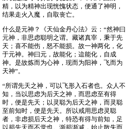
精，以为精神出现恍愧状态，便通了神明，
结果走火入魔，自取丧亡。
什么是元神？《天仙金丹心法》云：“然神曰
元神，非思虑聪明之谓。藏诸真宰，秉于先
天；喜不能伤，怒不能损。故一神两化，化
于元神。神曰元，故能化；迨能化，自成
神。是故炼而为心神，现而为阳神，飞而为
天神”。
“所谓先天之神，可以飞形入石者也。众人不
知，当以思虑为后天之神，而思虑至有得
时，便是先天；以灵聪为后天之神，而灵聪
至前知时，便是先天。所以戒用思虑灵聪
者，非虑损后天之神，特恐有得与前知，足
以损先天而不觉也。渐损渐减，始止散失而