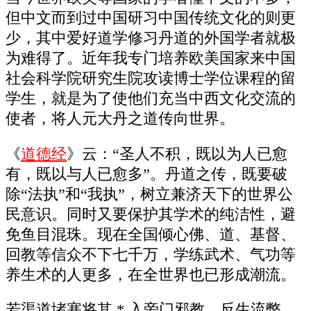
但中文而到过中国研习中国传统文化的则更
少，其中爱好道学修习丹道的外国学者就极
为难得了。近年我专门培养欧美国家来中国
社会科学院研究生院攻读博士学位课程的留
学生，就是为了使他们充当中西文化交流的
使者，将人元大丹之道传向世界。
《
道德经
》云：“圣人不积，既以为人已愈
有，既以与人已愈多”。丹道之传，既要破
除“法执”和“我执”，树立兼济天下的世界公
民意识。同时又要保护其学术的纯洁性，避
免鱼目混珠。现在全国倾心佛、道、基督、
回教等信众不下七千万，学练武术、气功等
养生术的人更多，在全世界也已形成潮流。
若渠道堵塞将其 * 入旁门邪教，反生流弊，