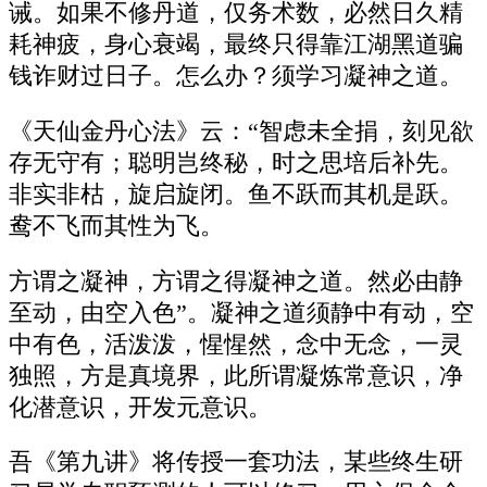
诫。如果不修丹道，仅务术数，必然日久精
耗神疲，身心衰竭，最终只得靠江湖黑道骗
钱诈财过日子。怎么办？须学习凝神之道。
《天仙金丹心法》云：“智虑未全捐，刻见欲
存无守有；聪明岂终秘，时之思培后补先。
非实非枯，旋启旋闭。鱼不跃而其机是跃。
鸯不飞而其性为飞。
方谓之凝神，方谓之得凝神之道。然必由静
至动，由空入色”。凝神之道须静中有动，空
中有色，活泼泼，惺惺然，念中无念，一灵
独照，方是真境界，此所谓凝炼常意识，净
化潜意识，开发元意识。
吾《第九讲》将传授一套功法，某些终生研