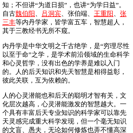
知；不但讲“为道日损”，也讲“为学日益”。
自古
魏伯阳
、
吕洞宾
、张伯端、
王重阳
、
张
三丰
等内丹学家，皆学富五车，智慧超人，
其于三教经书无所不窥。
内丹学是中华文明之千古绝学，是“穷理尽性
以至于命”之学，是学术前沿领域的生命科学
和心灵哲学，没有出色的学养是难以入门
的。人的后天知识和先天智慧是相得益彰，
彼此关联，互为依赖的。
人的心灵潜能也和后天的聪明才智有关，文
化层次越高，心灵潜能激发的智慧越大。一
个具有丰富后天专业知识的科学家可以靠先
天灵感完成重大科学发现，但一个毫无知识
的文盲、愚夫，无论如何修炼也弄不懂高深