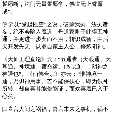
誓愿断，法门无量誓愿学，佛道无上誓愿
成”。
佛学以“缘起性空”之说，破除我执、法执诸
妄，绝不会陷入魔道。丹道家则于此得五神
通，并更进一步弃而不用，转识成智，由后
天开发先天，认取自家主人公，修炼阳神。
《天仙正理直论》云：“五通者（天眼通、天
耳通、神境通、宿命运、他心通），阴神之
神通也”。《仙佛合宗》亦云：“惟神境一
通，乃识神用事。若不能保扶心，即为识神
所转，却自喜其能修能证，而欢喜魔已入于
心矣。
曰喜言人间之祸福，喜言未来之事机，祸不