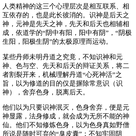
人类精神的这三个心理层次是相互联系、相
互依存的，也是此长彼消的。识神是后天之
神，元神是先天之神，先天和后天也相辅相
成，依道学的“阴中有阳，阳中有阴”，“阴极
生阳，阳极生阴”的太极原理而运动。
某些丹师未明丹道之究竟，不知识神和元
神、色与空、先天和后天的辩证关系，将二
者割裂开来，机械理解丹道“心死神活”之
旨，以为修道的目的仅是摒除常意识（识
神），舍弃色身，脱离后天。
他们以为只要识神泯灭，色身舍弃，便是元
神显露，法身修成，就会成为无所不能的神
仙。他们不知修炼色身，以为色身真如野僧
所说是随时可弃的“臭皮囊”；不知牢固阴