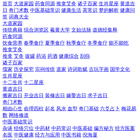
首页
大道家园
药食同源
推拿艾灸
诸子百家
生肖星座
黄道吉
日
奇门术数
中医基础常识
健康生活
茶常识
梦的解析
健康问
答
词典大全
大道家园
传统典籍
综合浏览区
羲黄大学
文始法脉
道德经集释
药食同源
饮食营养
春季食疗
夏季食疗
秋季食疗
冬季食疗
能不能吃
推拿艾灸
推拿
艾灸
拔罐
药浴
药酒
健康综合
刮痧
诸子百家
儒家
历史探究
宗祠传统
道家
诗词歌赋
古玩字画
国学文化
生肖星座
十二生肖
十二星座
黄道吉日
搬家吉日
开业吉日
装修吉日
嫁娶吉日
求子吉日
奇门术数
相由心生
命理四柱
起名
风水
血型
奇门基础
六爻占卜
梅花易
数
网络修道
中医基础常识
杂谈
经络穴位
中药材
中药常识
中医基础
偏方秘方
经方医案
名医
中医健康
经方与应用
中医书籍
倪海厦