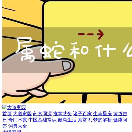
首页
大道家园
药食同源
推拿艾灸
诸子百家
生肖星座
黄道吉
日
奇门术数
中医基础常识
健康生活
茶常识
梦的解析
健康问
答
词典大全