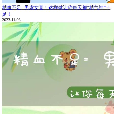
精血不足=男虚女衰！这样做让你每天都“精气神”十
足！
2023-11-03