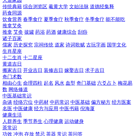
大道家园
传统典籍
综合浏览区
羲黄大学
文始法脉
道德经集释
药食同源
饮食营养
春季食疗
夏季食疗
秋季食疗
冬季食疗
能不能吃
推拿艾灸
推拿
艾灸
拔罐
药浴
药酒
健康综合
刮痧
诸子百家
儒家
历史探究
宗祠传统
道家
诗词歌赋
古玩字画
国学文化
生肖星座
十二生肖
十二星座
黄道吉日
搬家吉日
开业吉日
装修吉日
嫁娶吉日
求子吉日
奇门术数
相由心生
命理四柱
起名
风水
血型
奇门基础
六爻占卜
梅花易
数
网络修道
中医基础常识
杂谈
经络穴位
中药材
中药常识
中医基础
偏方秘方
经方医案
名医
中医健康
经方与应用
中医书籍
倪海厦
健康生活
人群养生
季节养生
心理健康
运动健身
茶常识
功效
冲泡
存放
禁忌
茶器
常识
茶问答