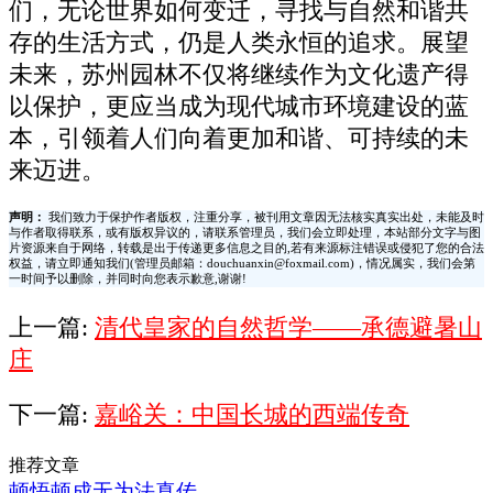
们，无论世界如何变迁，寻找与自然和谐共
存的生活方式，仍是人类永恒的追求。展望
未来，苏州园林不仅将继续作为文化遗产得
以保护，更应当成为现代城市环境建设的蓝
本，引领着人们向着更加和谐、可持续的未
来迈进。
声明：
我们致力于保护作者版权，注重分享，被刊用文章因无法核实真实出处，未能及时
与作者取得联系，或有版权异议的，请联系管理员，我们会立即处理，本站部分文字与图
片资源来自于网络，转载是出于传递更多信息之目的,若有来源标注错误或侵犯了您的合法
权益，请立即通知我们(管理员邮箱：douchuanxin@foxmail.com)，情况属实，我们会第
一时间予以删除，并同时向您表示歉意,谢谢!
上一篇:
清代皇家的自然哲学——承德避暑山
庄
下一篇:
嘉峪关：中国长城的西端传奇
推荐文章
顿悟顿成无为法真传