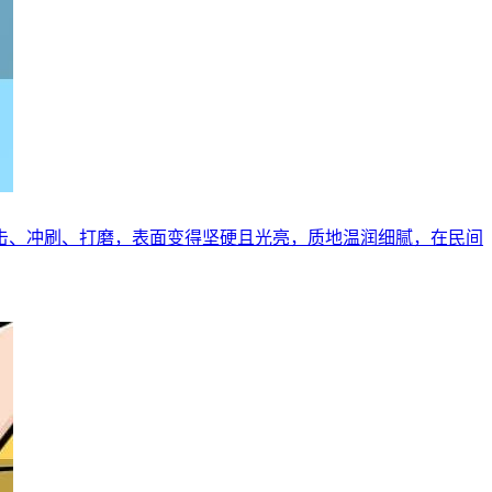
击、冲刷、打磨，表面变得坚硬且光亮，质地温润细腻，在民间