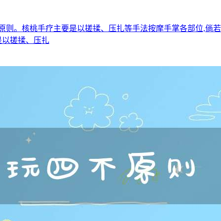
原则。核桃手疗主要是以搓揉、压扎等手法按摩手掌各部位,倘若
是以搓揉、压扎