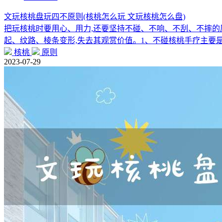
文玩核桃盘玩四不原则(核桃怎么玩 文玩核桃怎么盘)
把玩核桃时要用心、用力,还要坚持不碰、不响、不刮、不摔的
起、纹路、棱条变形,失去其观赏价值。1、不碰核桃手疗主要
核桃
原则
2023-07-29