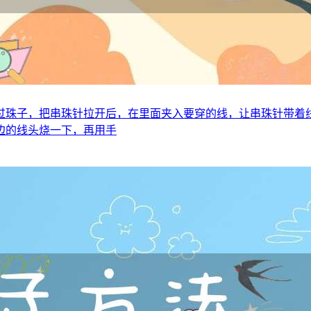
过珠子，把串珠针拉开后，在里面夹入要穿的线，让串珠针带着
边的线头烧一下，再用手