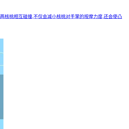
两核桃相互碰撞,不仅会减小核桃对手掌的按摩力度,还会使凸