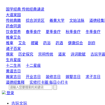
国学经典
传统经典诵读
大道家园
传统典籍
综合浏览区
羲黄大学
文始法脉
道德经集
药食同源
饮食营养
春季食疗
夏季食疗
秋季食疗
冬季食疗
推拿艾灸
推拿
艾灸
拔罐
药浴
药酒
健康综合
刮痧
诸子百家
儒家
历史探究
宗祠传统
道家
诗词歌赋
古玩字
生肖星座
十二生肖
十二星座
黄道吉日
搬家吉日
开业吉日
装修吉日
嫁娶吉日
求子吉日
道德经集释
实修打卡圈
每日小打卡
登录
古玩文玩