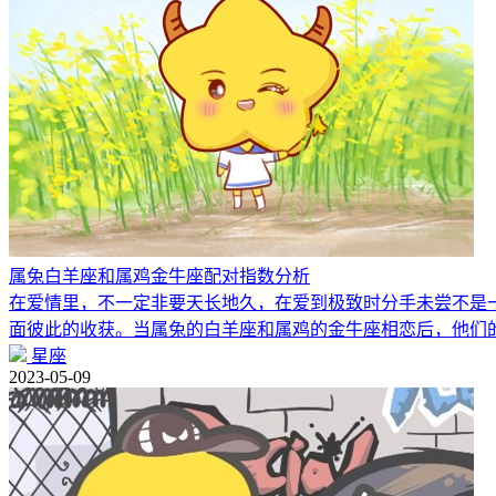
属兔白羊座和属鸡金牛座配对指数分析
在爱情里，不一定非要天长地久，在爱到极致时分手未尝不是
面彼此的收获。当属兔的白羊座和属鸡的金牛座相恋后，他们
星座
2023-05-09