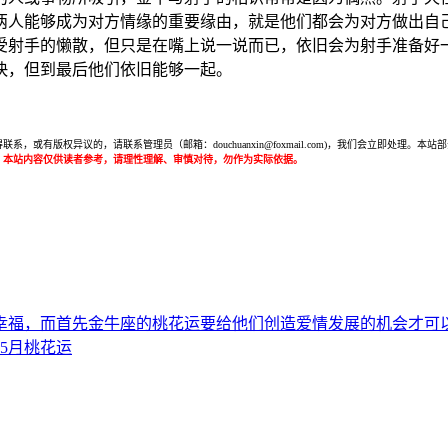
两人能够成为对方情缘的重要缘由，就是他们都会为对方做出自
受射手的懒散，但只是在嘴上说一说而已，依旧会为射手准备好
快，但到最后他们依旧能够一起。
或有版权异议的，请联系管理员（邮箱：douchuanxin@foxmail.com)，我们会立即处
：本站内容仅供读者参考，请理性理解、审慎对待，勿作为实际依据。
幸福，而首先金牛座的桃花运要给他们创造爱情发展的机会才可
年5月桃花运