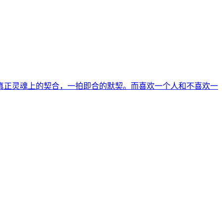
真正灵魂上的契合，一拍即合的默契。而喜欢一个人和不喜欢一