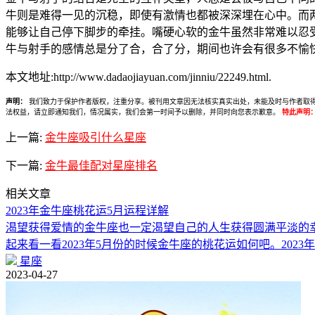
牛则是难得一见的沉稳，即使有激情也都被深深埋在心中。而
能够让自己停下脚步的牵挂。嘴硬心软的金牛虽然非常难以忍
牛与射手的感情总是分了合，合了分，期间也许会有很多不愉
本文地址:http://www.dadaojiayuan.com/jinniu/22249.html.
声明：
我们致力于保护作者版权，注重分享。被刊用文章因无法核实真实出处，未能及时与作者取得联系，
法权益，请立即通知我们，情况属实，我们会第一时间予以删除，并同时向您表示歉意。
特此声明
上一篇:
金牛座吸引什么星座
下一篇:
金牛最佳配对星座排名
相关文章
2023年金牛座桃花运5月运程详解
渴望获得爱情的金牛座也一定渴望自己的人生获得圆满平淡的
起来看一看2023年5月份的时候金牛座的桃花运如何吧。2023
星座
2023-04-27