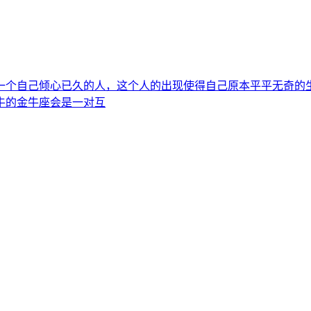
一个自己倾心已久的人，这个人的出现使得自己原本平平无奇的
牛的金牛座会是一对互