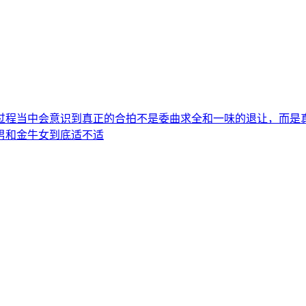
过程当中会意识到真正的合拍不是委曲求全和一味的退让，而是
男和金牛女到底适不适