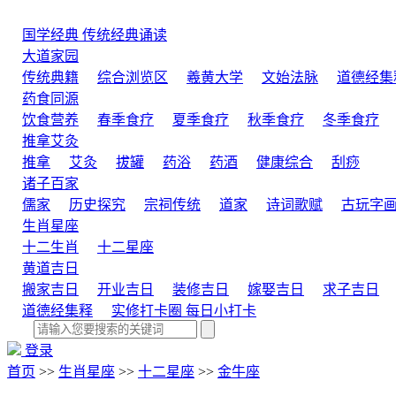
国学经典
传统经典诵读
大道家园
传统典籍
综合浏览区
羲黄大学
文始法脉
道德经集
药食同源
饮食营养
春季食疗
夏季食疗
秋季食疗
冬季食疗
推拿艾灸
推拿
艾灸
拔罐
药浴
药酒
健康综合
刮痧
诸子百家
儒家
历史探究
宗祠传统
道家
诗词歌赋
古玩字
生肖星座
十二生肖
十二星座
黄道吉日
搬家吉日
开业吉日
装修吉日
嫁娶吉日
求子吉日
道德经集释
实修打卡圈
每日小打卡
登录
首页
>>
生肖星座
>>
十二星座
>>
金牛座