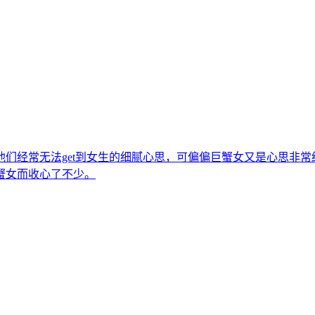
们经常无法get到女生的细腻心思，可偏偏巨蟹女又是心思非
蟹女而收心了不少。