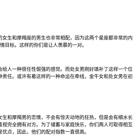
的女生和摩羯座的男生也非常相配，因为这两个星座都非常的内
感情目标。这样的你们是让人羡慕的一对。
会给人一种很任性倔强的感觉。而处女男刚好填补了这样一个位
种责任。或许有着这样的一种命运在牵线，金牛女和处女男在初
女生和摩羯男的恋情，不会有惊天动地的狂热，但是会有细水长
重视完全拥有对方。为了储蓄与家庭快乐，你们两人可取得相互
是优点，因此，他们的配对指数一直很高。