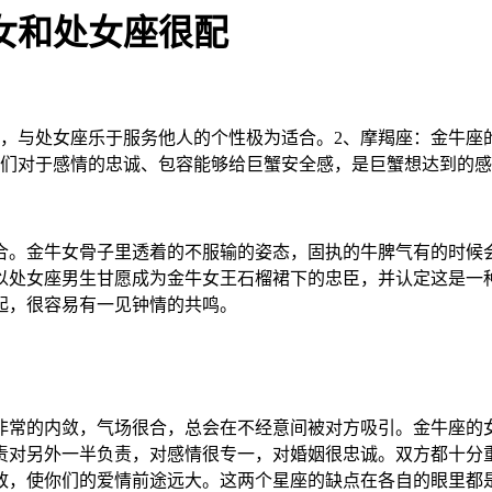
女和处女座很配
座，与处女座乐于服务他人的个性极为适合。2、摩羯座：金牛座
他们对于感情的忠诚、包容能够给巨蟹安全感，是巨蟹想达到的
合。金牛女骨子里透着的不服输的姿态，固执的牛脾气有的时候
以处女座男生甘愿成为金牛女王石榴裙下的忠臣，并认定这是一
起，很容易有一见钟情的共鸣。
非常的内敛，气场很合，总会在不经意间被对方吸引。金牛座的
责对另外一半负责，对感情很专一，对婚姻很忠诚。双方都十分
致，使你们的爱情前途远大。这两个星座的缺点在各自的眼里都