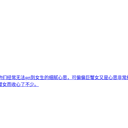
们经常无法get到女生的细腻心思，可偏偏巨蟹女又是心思非
蟹女而收心了不少。