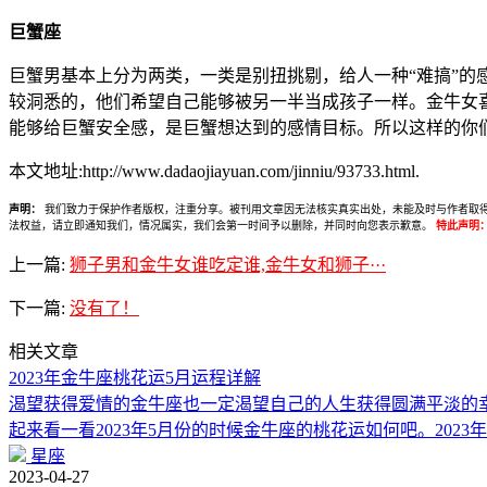
巨蟹座
巨蟹男基本上分为两类，一类是别扭挑剔，给人一种“难搞”
较洞悉的，他们希望自己能够被另一半当成孩子一样。金牛女
能够给巨蟹安全感，是巨蟹想达到的感情目标。所以这样的你
本文地址:http://www.dadaojiayuan.com/jinniu/93733.html.
声明：
我们致力于保护作者版权，注重分享。被刊用文章因无法核实真实出处，未能及时与作者取得联系，
法权益，请立即通知我们，情况属实，我们会第一时间予以删除，并同时向您表示歉意。
特此声明
上一篇:
狮子男和金牛女谁吃定谁,金牛女和狮子···
下一篇:
没有了！
相关文章
2023年金牛座桃花运5月运程详解
渴望获得爱情的金牛座也一定渴望自己的人生获得圆满平淡的
起来看一看2023年5月份的时候金牛座的桃花运如何吧。2023
星座
2023-04-27