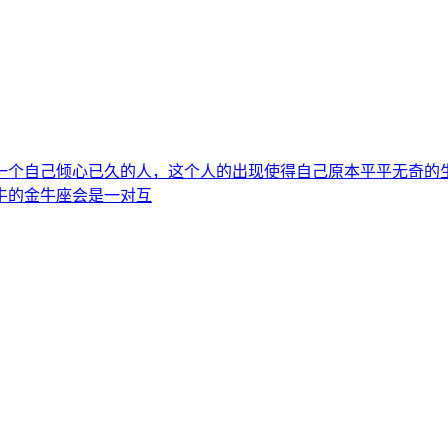
一个自己倾心已久的人，这个人的出现使得自己原本平平无奇的
牛的金牛座会是一对互