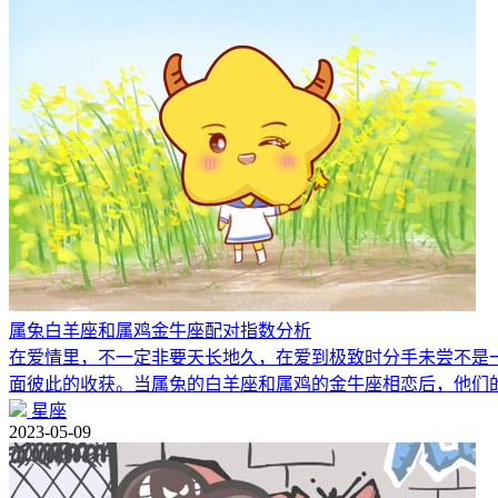
属兔白羊座和属鸡金牛座配对指数分析
在爱情里，不一定非要天长地久，在爱到极致时分手未尝不是
面彼此的收获。当属兔的白羊座和属鸡的金牛座相恋后，他们
星座
2023-05-09