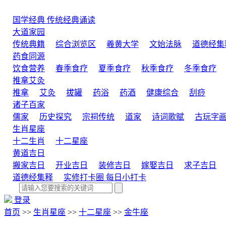
国学经典
传统经典诵读
大道家园
传统典籍
综合浏览区
羲黄大学
文始法脉
道德经集
药食同源
饮食营养
春季食疗
夏季食疗
秋季食疗
冬季食疗
推拿艾灸
推拿
艾灸
拔罐
药浴
药酒
健康综合
刮痧
诸子百家
儒家
历史探究
宗祠传统
道家
诗词歌赋
古玩字
生肖星座
十二生肖
十二星座
黄道吉日
搬家吉日
开业吉日
装修吉日
嫁娶吉日
求子吉日
道德经集释
实修打卡圈
每日小打卡
登录
首页
>>
生肖星座
>>
十二星座
>>
金牛座