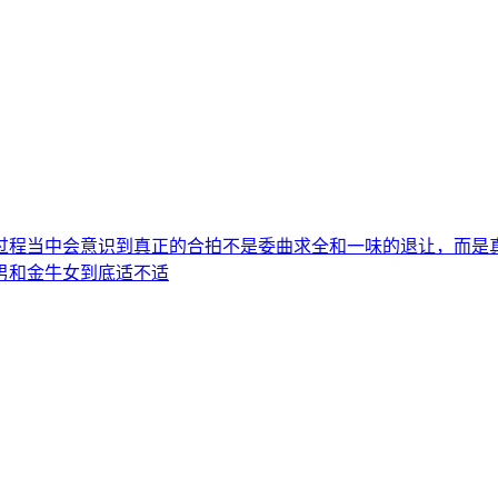
过程当中会意识到真正的合拍不是委曲求全和一味的退让，而是
男和金牛女到底适不适