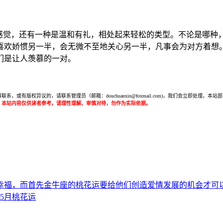
的感觉，还有一种是温和有礼，相处起来轻松的类型。不论是哪种
喜欢娇惯另一半，会无微不至地关心另一半，凡事会为对方着想
们是让人羡慕的一对。
或有版权异议的，请联系管理员（邮箱：douchuanxin@foxmail.com)，我们会立即处
：本站内容仅供读者参考，请理性理解、审慎对待，勿作为实际依据。
幸福，而首先金牛座的桃花运要给他们创造爱情发展的机会才可
年5月桃花运