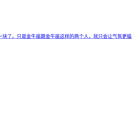
一块了。只是金牛座跟金牛座这样的两个人，就只会让气氛更尴