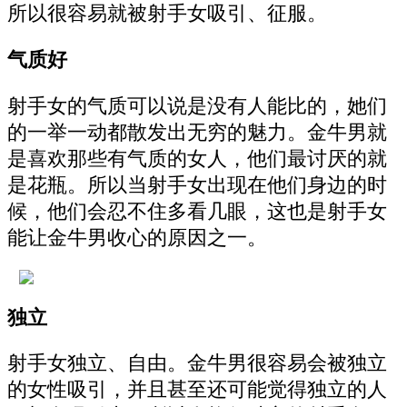
所以很容易就被射手女吸引、征服。
气质好
射手女的气质可以说是没有人能比的，她们
的一举一动都散发出无穷的魅力。金牛男就
是喜欢那些有气质的女人，他们最讨厌的就
是花瓶。所以当射手女出现在他们身边的时
候，他们会忍不住多看几眼，这也是射手女
能让金牛男收心的原因之一。
独立
射手女独立、自由。金牛男很容易会被独立
的女性吸引，并且甚至还可能觉得独立的人