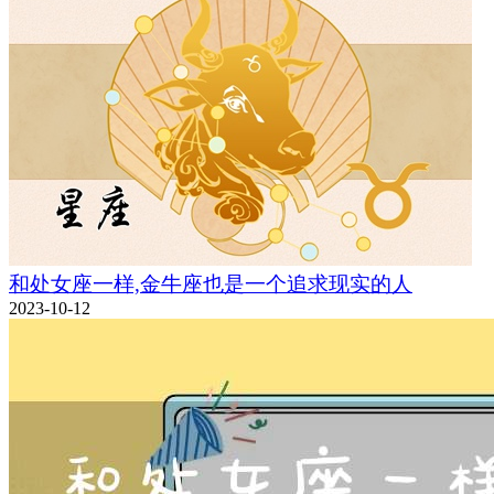
和处女座一样,金牛座也是一个追求现实的人
2023-10-12