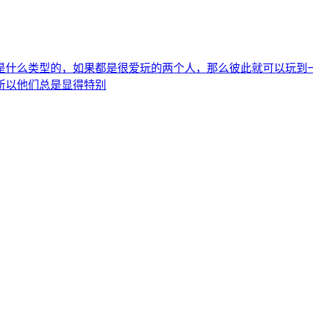
是什么类型的，如果都是很爱玩的两个人，那么彼此就可以玩到
所以他们总是显得特别