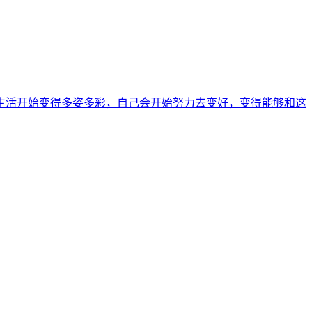
生活开始变得多姿多彩，自己会开始努力去变好，变得能够和这