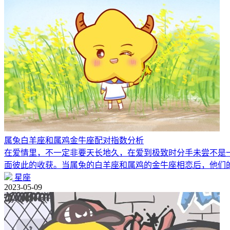
属兔白羊座和属鸡金牛座配对指数分析
在爱情里，不一定非要天长地久，在爱到极致时分手未尝不是
面彼此的收获。当属兔的白羊座和属鸡的金牛座相恋后，他们
星座
2023-05-09