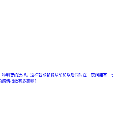
一种明智的选择。这样就能够将从前和以后同时在一夜间拥有，
的感情指数有多高呢？