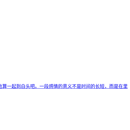
也算一起到白头吧。一段感情的意义不是时间的长短，而是在里