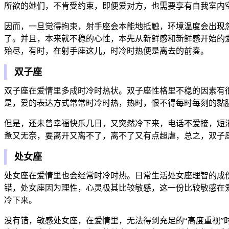
所欲的她们，不肯受约束，即便爱对方，也需要享有自我室内
因而，一旦觉得拘束，射手座会本能地抵触，环境温度会出现
了。并且，本来就不稳的心性，本先从新鲜感和新鲜感开始的
殆尽，有时，在射手座这儿，时冷时热便是离去的前奏。
双子座
双子座在爱情里多成时冷时热状。双子座性格里不稳的因素有
是，爱的表达方式常常时冷时热，热时，恨不得每时每刻的黏
但是，还未曾幸福快乐几日，又突然冷下来，电话不爱接，短
惫又无奈，要离开又离不了，离不了又有点超虐，总之，双子
处女座
处女座在爱情里也会经常时冷时热。日常生活处女座理智的成
错，处女座因为理性，心灵极其比较敏感，这一份比较敏感在
冷下来。
没有错，敏感处女座，在爱情里，无法得到充足的“高度重视”