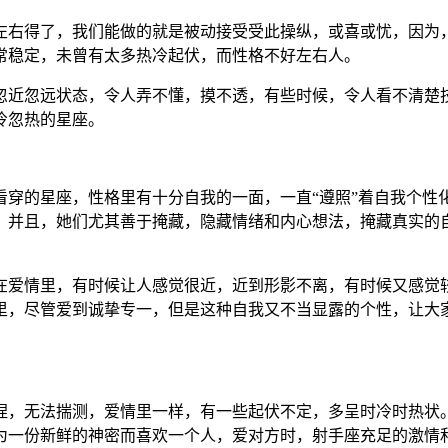
左右得了，我们能做的就是被动接受受此操纵，或喜或忧，因为
常稳定，未曾有太多热冷起伏，而性格不好左右人。
忽近忽远状态，令人弄不懂，摸不透，有些时候，令人看不清楚
冷忽热的星座。
看穿的星座，性格里有十分自我的一面，一直“遵照”着自我个性
。并且，她们尤其善于掩藏，隐藏情绪和内心想法，掩藏真实的
在爱情里，有时候让人感觉很近，近到形影不离，有时候又感觉
里，尽管爱到诚挚专一，但是这种自我又不当显露的个性，让大
捏，无法揣测，爱情里一样，有一些起伏不定，多呈时冷时热状
为一份新鲜的神密而喜欢一个人，爱对方时，射手座充足的激情