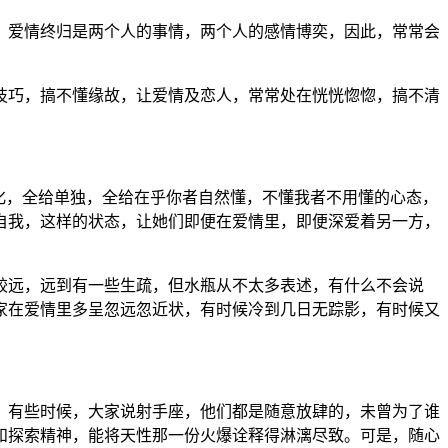
，爱情终归是两个人的事情，两个人的感情博奕，因此，常常会
技巧，搞不懂缘故，让爱情及恋人，常常处在恍恍惚惚，搞不清
化，全给单独，全给在乎你者自然懂，不懂我者不用懂的心态，
自我，这样的状态，让她们即便在爱情里，即便深爱着另一方，
较远，远到有一些生疏，但水瓶从不太多表述，有什么不会说
家在爱情里多呈忽远忽近状，有时候冷到几日无踪影，有时候又
。有些时候，大家说射手座，他们都是随意放肆的，未曾为了谁
和探索精神，能将天性那一份火爆诠释得淋漓尽致。可是，随心