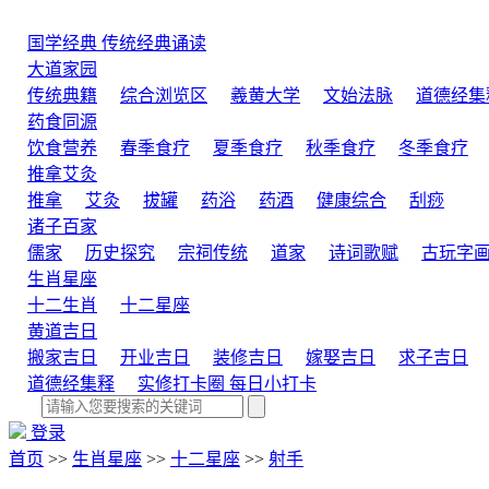
国学经典
传统经典诵读
大道家园
传统典籍
综合浏览区
羲黄大学
文始法脉
道德经集
药食同源
饮食营养
春季食疗
夏季食疗
秋季食疗
冬季食疗
推拿艾灸
推拿
艾灸
拔罐
药浴
药酒
健康综合
刮痧
诸子百家
儒家
历史探究
宗祠传统
道家
诗词歌赋
古玩字
生肖星座
十二生肖
十二星座
黄道吉日
搬家吉日
开业吉日
装修吉日
嫁娶吉日
求子吉日
道德经集释
实修打卡圈
每日小打卡
登录
首页
>>
生肖星座
>>
十二星座
>>
射手