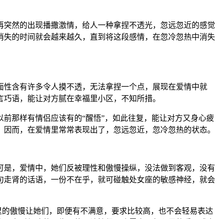
再突然的出现播撒激情，给人一种拿捏不透光，忽远忽近的感觉
消失的时间就会越来越久，直到将这段感情，在忽冷忽热中消失
面性含有许多令人摸不透，无法拿捏一个点，展现在爱情中就
言巧语，能让对方腻在幸福里小区，不知所措。
前那样有情侣应该有的“醒悟”，如此往复，能让对方又身心疲
，因而，在爱情里常常表现出了，忽远忽近，忽冷忽热的状态。
可是，爱情中，她们反被理性和傲慢操纵，没法做到客观，没有
句走肾的话语，一份不在乎，就可碰触处女座的敏感神经，就会
里的傲慢让她们，即便有不满意，要求比较高，也不会轻易表达