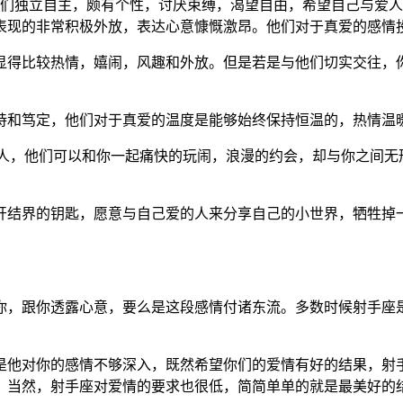
他们独立自主，颇有个性，讨厌束缚，渴望自由，希望自己与爱
表现的非常积极外放，表达心意慷慨激昂。他们对于真爱的感情
显得比较热情，嬉闹，风趣和外放。但是若是与他们切实交往，
持和笃定，他们对于真爱的温度是能够始终保持恒温的，热情温
'人，他们可以和你一起痛快的玩闹，浪漫的约会，却与你之间无
开结界的钥匙，愿意与自己爱的人来分享自己的小世界，牺牲掉
你，跟你透露心意，要么是这段感情付诸东流。多数时候射手座
是他对你的感情不够深入，既然希望你们的爱情有好的结果，射
。当然，射手座对爱情的要求也很低，简简单单的就是最美好的