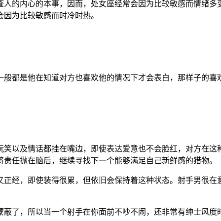
查人的内心的本事，因而，处女座经常会因为比较敏感而情绪多
会因为比较敏感而时冷时热。
一般都是他在知道对方也喜欢他的情况下才会表白，那样子的喜
玩笑以及情话都挂在嘴边，即使表达爱意也不会脸红，对方在这
将责任抛在脑后，继续寻找下一个能够满足自己新鲜感的猎物。
又正经，即使装得很累，但依旧会保持着这种状态。射手男很在
蒙蔽了，所以当一个射手在你面前不吵不闹，还非常有绅士风度