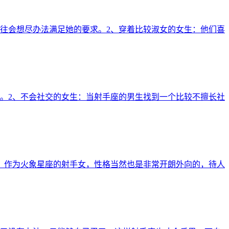
往会想尽办法满足她的要求。2、穿着比较淑女的女生：他们喜
。2、不会社交的女生：当射手座的男生找到一个比较不擅长社
：作为火象星座的射手女，性格当然也是非常开朗外向的，待人