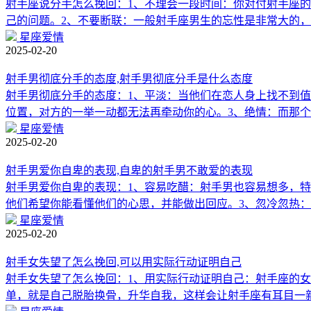
射手座说分手怎么挽回：1、不理会一段时间：你对付射手座
己的问题。2、不要断联：一般射手座男生的忘性是非常大的
星座爱情
2025-02-20
射手男彻底分手的态度,射手男彻底分手是什么态度
射手男彻底分手的态度：1、平淡：当他们在恋人身上找不到
位置，对方的一举一动都无法再牵动你的心。3、绝情：而那
星座爱情
2025-02-20
射手男爱你自卑的表现,自卑的射手男不敢爱的表现
射手男爱你自卑的表现：1、容易吃醋：射手男也容易想多，
他们希望你能看懂他们的心思，并能做出回应。3、忽冷忽热
星座爱情
2025-02-20
射手女失望了怎么挽回,可以用实际行动证明自己
射手女失望了怎么挽回：1、用实际行动证明自己：射手座的
单，就是自己脱胎换骨，升华自我，这样会让射手座有耳目一