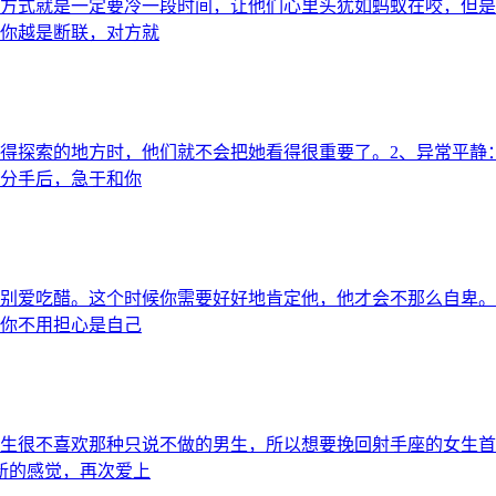
的方式就是一定要冷一段时间，让他们心里头犹如蚂蚁在咬，但
，你越是断联，对方就
值得探索的地方时，他们就不会把她看得很重要了。2、异常平静
个分手后，急于和你
特别爱吃醋。这个时候你需要好好地肯定他，他才会不那么自卑。
：你不用担心是自己
女生很不喜欢那种只说不做的男生，所以想要挽回射手座的女生首
新的感觉，再次爱上