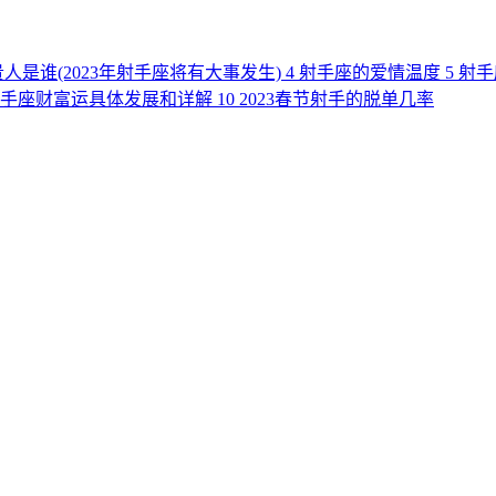
人是谁(2023年射手座将有大事发生)
4
射手座的爱情温度
5
射手
份射手座财富运具体发展和详解
10
2023春节射手的脱单几率