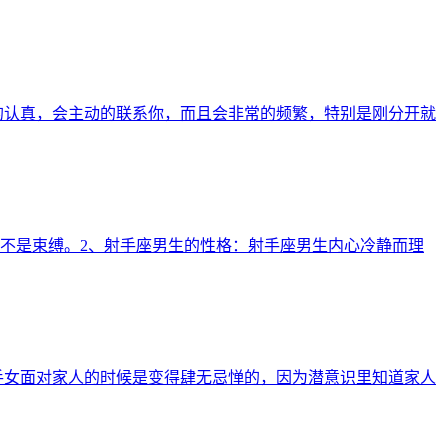
的认真，会主动的联系你，而且会非常的频繁，特别是刚分开就
不是束缚。2、射手座男生的性格：射手座男生内心冷静而理
手女面对家人的时候是变得肆无忌惮的，因为潜意识里知道家人