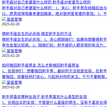
射手座对自己老婆是什么样的,射手座对老婆怎么样的
射手座对自己老婆是什么样的：1、关心：射手男在结婚后会
以，愿意经常陪着老婆回娘家，绝对是他爱老婆的表现。3、
星座爱情
2025-02-20
撩射手座女生的必杀技,搞定射手女的方法
撩射手座女生的必杀技：1、关心照顾她们：如果你想要撩射
率也会是比较高。2、陪她们玩：射手座的人都非常的有活力
星座爱情
2025-02-20
如何挽回射手座男友,怎么才能挽回射手座男友
1、包容他们：想要挽回射手男，最好的方法就是包容，在射
要挽回，就要给他们关心，引起他对你的关注，千万不要断联
星座爱情
2025-02-20
射手男喜欢哪种女孩子,射手男喜欢什么类型的女孩
1、长相出众的女孩：不管是什么星座的男生，没有不喜欢长