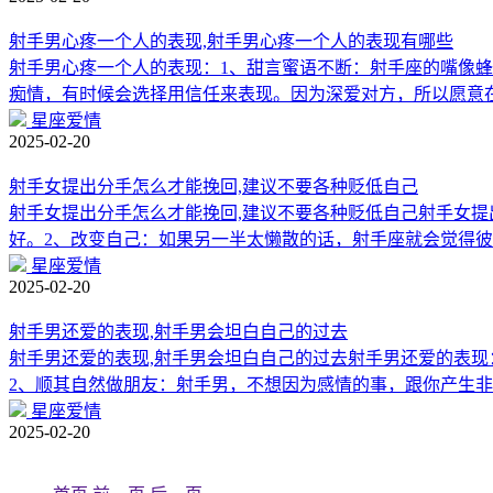
射手男心疼一个人的表现,射手男心疼一个人的表现有哪些
射手男心疼一个人的表现：1、甜言蜜语不断：射手座的嘴像
痴情，有时候会选择用信任来表现。因为深爱对方，所以愿意
星座爱情
2025-02-20
射手女提出分手怎么才能挽回,建议不要各种贬低自己
射手女提出分手怎么才能挽回,建议不要各种贬低自己射手女
好。2、改变自己：如果另一半太懒散的话，射手座就会觉得
星座爱情
2025-02-20
射手男还爱的表现,射手男会坦白自己的过去
射手男还爱的表现,射手男会坦白自己的过去射手男还爱的表
2、顺其自然做朋友：射手男，不想因为感情的事，跟你产生
星座爱情
2025-02-20