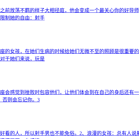
与之前放荡不羁的样子大相径庭，他会变成一个最关心你的好导师
不限制她的自由：射手
手座的女孩，在她们生病的时候给她们无微不至的照顾是很重要
，对于她们来说，玩是
手座会感觉到挫败时包容他们，让他们体会到在自己的身后还有一
，否则会忘记你。3
得好看的人，所以射手男也不能免俗。2、浪漫的女孩：总有人说