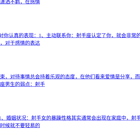
格潇洒不羁，在感情
座对你认真的表现：1、主动联系你：射手座认定了你，就会非常
人，对于感情的表达
无束，对待事情总会持着乐观的态度，在他们看来爱情是分享，而
手座男生的弱点：射手
：1、婚姻状况：射手女的暴躁性格其实通常会出现在家庭中，射
的时候就不要轻易的