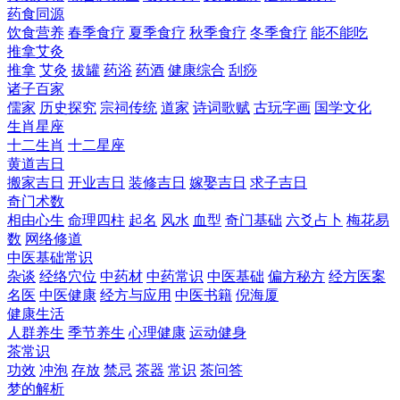
药食同源
饮食营养
春季食疗
夏季食疗
秋季食疗
冬季食疗
能不能吃
推拿艾灸
推拿
艾灸
拔罐
药浴
药酒
健康综合
刮痧
诸子百家
儒家
历史探究
宗祠传统
道家
诗词歌赋
古玩字画
国学文化
生肖星座
十二生肖
十二星座
黄道吉日
搬家吉日
开业吉日
装修吉日
嫁娶吉日
求子吉日
奇门术数
相由心生
命理四柱
起名
风水
血型
奇门基础
六爻占卜
梅花易
数
网络修道
中医基础常识
杂谈
经络穴位
中药材
中药常识
中医基础
偏方秘方
经方医案
名医
中医健康
经方与应用
中医书籍
倪海厦
健康生活
人群养生
季节养生
心理健康
运动健身
茶常识
功效
冲泡
存放
禁忌
茶器
常识
茶问答
梦的解析