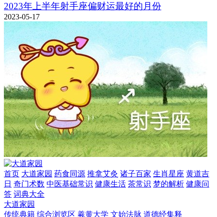
2023年上半年射手座偏财运最好的月份
2023-05-17
首页
大道家园
药食同源
推拿艾灸
诸子百家
生肖星座
黄道吉
日
奇门术数
中医基础常识
健康生活
茶常识
梦的解析
健康问
答
词典大全
大道家园
传统典籍
综合浏览区
羲黄大学
文始法脉
道德经集释