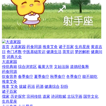
首页
大道家园
药食同源
推拿艾灸
诸子百家
生肖星座
黄道吉
日
奇门术数
中医基础常识
健康生活
茶常识
梦的解析
健康问
答
词典大全
大道家园
传统典籍
综合浏览区
羲黄大学
文始法脉
道德经集释
药食同源
饮食营养
春季食疗
夏季食疗
秋季食疗
冬季食疗
能不能吃
推拿艾灸
推拿
艾灸
拔罐
药浴
药酒
健康综合
刮痧
诸子百家
儒家
历史探究
宗祠传统
道家
诗词歌赋
古玩字画
国学文化
生肖星座