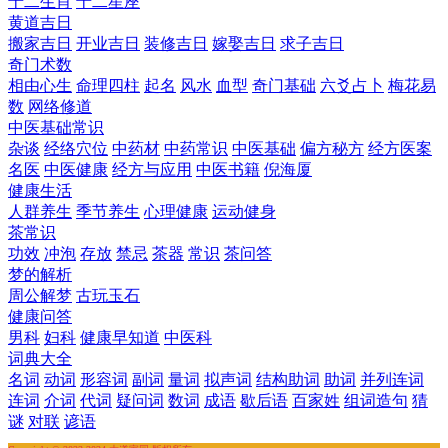
十二生肖
十二星座
黄道吉日
搬家吉日
开业吉日
装修吉日
嫁娶吉日
求子吉日
奇门术数
相由心生
命理四柱
起名
风水
血型
奇门基础
六爻占卜
梅花易
数
网络修道
中医基础常识
杂谈
经络穴位
中药材
中药常识
中医基础
偏方秘方
经方医案
名医
中医健康
经方与应用
中医书籍
倪海厦
健康生活
人群养生
季节养生
心理健康
运动健身
茶常识
功效
冲泡
存放
禁忌
茶器
常识
茶问答
梦的解析
周公解梦
古玩玉石
健康问答
男科
妇科
健康早知道
中医科
词典大全
名词
动词
形容词
副词
量词
拟声词
结构助词
助词
并列连词
连词
介词
代词
疑问词
数词
成语
歇后语
百家姓
组词造句
猜
谜
对联
谚语