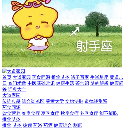
首页
大道家园
药食同源
推拿艾灸
诸子百家
生肖星座
黄道吉
日
奇门术数
中医基础常识
健康生活
茶常识
梦的解析
健康问
答
词典大全
大道家园
传统典籍
综合浏览区
羲黄大学
文始法脉
道德经集释
药食同源
饮食营养
春季食疗
夏季食疗
秋季食疗
冬季食疗
能不能吃
推拿艾灸
推拿
艾灸
拔罐
药浴
药酒
健康综合
刮痧