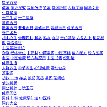
诸子百家
儒家
历史探究
宗祠传统
道家
诗词歌赋
古玩字画
国学文化
生肖星座
十二生肖
十二星座
黄道吉日
搬家吉日
开业吉日
装修吉日
嫁娶吉日
求子吉日
奇门术数
相由心生
命理四柱
起名
风水
血型
奇门基础
六爻占卜
梅花易
数
网络修道
中医基础常识
杂谈
经络穴位
中药材
中药常识
中医基础
偏方秘方
经方医案
名医
中医健康
经方与应用
中医书籍
倪海厦
健康生活
人群养生
季节养生
心理健康
运动健身
茶常识
功效
冲泡
存放
禁忌
茶器
常识
茶问答
梦的解析
周公解梦
古玩玉石
健康问答
男科
妇科
健康早知道
中医科
词典大全