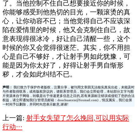
了。当他控制不住自己想要接近你的时候，
你能够感受到他热切的目光，一颗滚烫的真
心，让你动容不已；当他觉得自己不应该深
陷在爱情里的时候，他又会克制住自己，故
意表现得很冰冷，好让自己清醒一些，这个
时候的你又会觉得很迷茫。其实，你不用担
心是自己不够好，才让射手男如此犹豫，可
能是因为你太好了，好得让射手男自惭形
秽，才会如此纠结不已。
声明：
我们致力于保护作者版权，注重分享，被刊用文章因无法核实真实出处，未能及时
与作者取得联系，或有版权异议的，请联系管理员，我们会立即处理，本站部分文字与图
片资源来自于网络，转载是出于传递更多信息之目的,若有来源标注错误或侵犯了您的合法
权益，请立即通知我们(管理员邮箱：douchuanxin@foxmail.com)，情况属实，我们会第
一时间予以删除，并同时向您表示歉意,谢谢!
上一篇:
射手女失望了怎么挽回,可以用实际
行动···