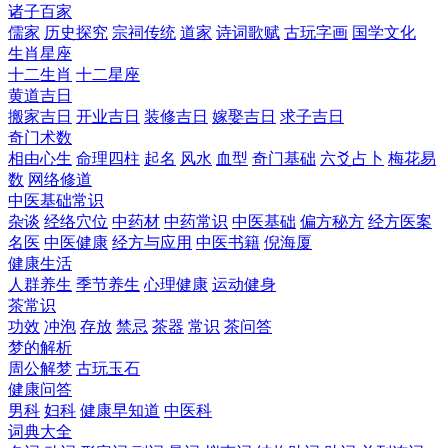
诸子百家
儒家
历史探究
宗祠传统
道家
诗词歌赋
古玩字画
国学文化
生肖星座
十二生肖
十二星座
黄道吉日
搬家吉日
开业吉日
装修吉日
嫁娶吉日
求子吉日
奇门术数
相由心生
命理四柱
起名
风水
血型
奇门基础
六爻占卜
梅花易
数
网络修道
中医基础常识
杂谈
经络穴位
中药材
中药常识
中医基础
偏方秘方
经方医案
名医
中医健康
经方与应用
中医书籍
倪海厦
健康生活
人群养生
季节养生
心理健康
运动健身
茶常识
功效
冲泡
存放
禁忌
茶器
常识
茶问答
梦的解析
周公解梦
古玩玉石
健康问答
男科
妇科
健康早知道
中医科
词典大全