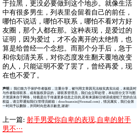
于拉黑，更没必要做到这个地步。就像生活
中有很多男生，列表里会留着自己的前任，
哪怕不说话，哪怕不联系，哪怕不看对方好
友圈，那个人都在那。这种表现，是爱过的
证明，因为爱过，才不会离开的太绝情，也
算是给曾经一个念想。而那个分手后，急于
和你划清关系，对你态度发生翻天覆地改变
的人，只能证明不爱了罢了，曾经再爱，现
在也不爱了。
声明：
我们致力于保护作者版权，注重分享，被刊用文章因无法核实真实出处，未能及时
与作者取得联系，或有版权异议的，请联系管理员，我们会立即处理，本站部分文字与图
片资源来自于网络，转载是出于传递更多信息之目的,若有来源标注错误或侵犯了您的合法
权益，请立即通知我们(管理员邮箱：douchuanxin@foxmail.com)，情况属实，我们会第
一时间予以删除，并同时向您表示歉意,谢谢!
上一篇:
射手男爱你自卑的表现,自卑的射手
男不···