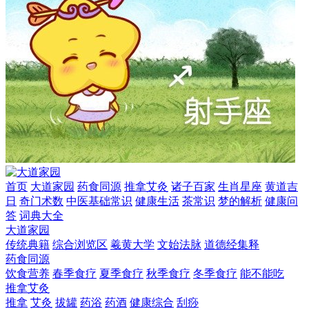
首页
大道家园
药食同源
推拿艾灸
诸子百家
生肖星座
黄道吉
日
奇门术数
中医基础常识
健康生活
茶常识
梦的解析
健康问
答
词典大全
大道家园
传统典籍
综合浏览区
羲黄大学
文始法脉
道德经集释
药食同源
饮食营养
春季食疗
夏季食疗
秋季食疗
冬季食疗
能不能吃
推拿艾灸
推拿
艾灸
拔罐
药浴
药酒
健康综合
刮痧