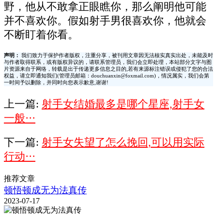
野，他从不敢拿正眼瞧你，那么阐明他可能
并不喜欢你。假如射手男很喜欢你，他就会
不断盯着你看。
声明：
我们致力于保护作者版权，注重分享，被刊用文章因无法核实真实出处，未能及时
与作者取得联系，或有版权异议的，请联系管理员，我们会立即处理，本站部分文字与图
片资源来自于网络，转载是出于传递更多信息之目的,若有来源标注错误或侵犯了您的合法
权益，请立即通知我们(管理员邮箱：douchuanxin@foxmail.com)，情况属实，我们会第
一时间予以删除，并同时向您表示歉意,谢谢!
上一篇:
射手女结婚最多是哪个星座,射手女
一般···
下一篇:
射手女失望了怎么挽回,可以用实际
行动···
推荐文章
顿悟顿成无为法真传
2023-07-17