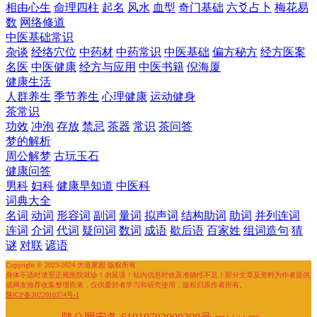
相由心生
命理四柱
起名
风水
血型
奇门基础
六爻占卜
梅花易
数
网络修道
中医基础常识
杂谈
经络穴位
中药材
中药常识
中医基础
偏方秘方
经方医案
名医
中医健康
经方与应用
中医书籍
倪海厦
健康生活
人群养生
季节养生
心理健康
运动健身
茶常识
功效
冲泡
存放
禁忌
茶器
常识
茶问答
梦的解析
周公解梦
古玩玉石
健康问答
男科
妇科
健康早知道
中医科
词典大全
名词
动词
形容词
副词
量词
拟声词
结构助词
助词
并列连词
连词
介词
代词
疑问词
数词
成语
歇后语
百家姓
组词造句
猜
谜
对联
谚语
Copyright © 2023-2024 大道家园 版权所有
身体不适时请至正规医院就诊！勿延误！站内信息时效及准确性不足！部分文章及资料为作者提供
或网友推荐收集整理而来，仅供爱好者学习和研究使用，版权归原作者所有。
陕ICP备2022010374号-1