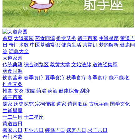
首页
大道家园
药食同源
推拿艾灸
诸子百家
生肖星座
黄道吉
日
奇门术数
中医基础常识
健康生活
茶常识
梦的解析
健康问
答
词典大全
大道家园
传统典籍
综合浏览区
羲黄大学
文始法脉
道德经集释
药食同源
饮食营养
春季食疗
夏季食疗
秋季食疗
冬季食疗
能不能吃
推拿艾灸
推拿
艾灸
拔罐
药浴
药酒
健康综合
刮痧
诸子百家
儒家
历史探究
宗祠传统
道家
诗词歌赋
古玩字画
国学文化
生肖星座
十二生肖
十二星座
黄道吉日
搬家吉日
开业吉日
装修吉日
嫁娶吉日
求子吉日
奇门术数