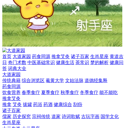
首页
大道家园
药食同源
推拿艾灸
诸子百家
生肖星座
黄道吉
日
奇门术数
中医基础常识
健康生活
茶常识
梦的解析
健康问
答
词典大全
大道家园
传统典籍
综合浏览区
羲黄大学
文始法脉
道德经集释
药食同源
饮食营养
春季食疗
夏季食疗
秋季食疗
冬季食疗
能不能吃
推拿艾灸
推拿
艾灸
拔罐
药浴
药酒
健康综合
刮痧
诸子百家
儒家
历史探究
宗祠传统
道家
诗词歌赋
古玩字画
国学文化
生肖星座