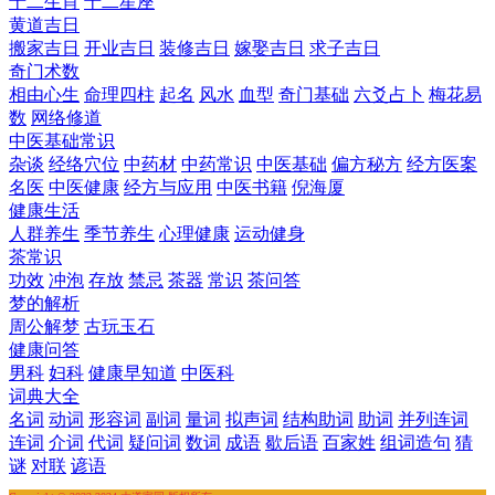
十二生肖
十二星座
黄道吉日
搬家吉日
开业吉日
装修吉日
嫁娶吉日
求子吉日
奇门术数
相由心生
命理四柱
起名
风水
血型
奇门基础
六爻占卜
梅花易
数
网络修道
中医基础常识
杂谈
经络穴位
中药材
中药常识
中医基础
偏方秘方
经方医案
名医
中医健康
经方与应用
中医书籍
倪海厦
健康生活
人群养生
季节养生
心理健康
运动健身
茶常识
功效
冲泡
存放
禁忌
茶器
常识
茶问答
梦的解析
周公解梦
古玩玉石
健康问答
男科
妇科
健康早知道
中医科
词典大全
名词
动词
形容词
副词
量词
拟声词
结构助词
助词
并列连词
连词
介词
代词
疑问词
数词
成语
歇后语
百家姓
组词造句
猜
谜
对联
谚语