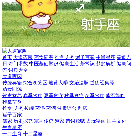
首页
大道家园
药食同源
推拿艾灸
诸子百家
生肖星座
黄道吉
日
奇门术数
中医基础常识
健康生活
茶常识
梦的解析
健康问
答
词典大全
大道家园
传统典籍
综合浏览区
羲黄大学
文始法脉
道德经集释
药食同源
饮食营养
春季食疗
夏季食疗
秋季食疗
冬季食疗
能不能吃
推拿艾灸
推拿
艾灸
拔罐
药浴
药酒
健康综合
刮痧
诸子百家
儒家
历史探究
宗祠传统
道家
诗词歌赋
古玩字画
国学文化
生肖星座
十二生肖
十二星座