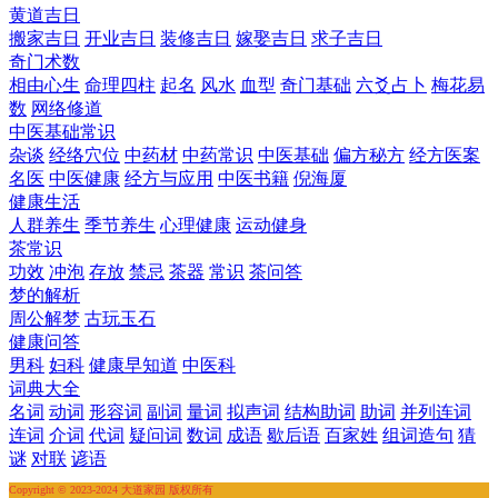
黄道吉日
搬家吉日
开业吉日
装修吉日
嫁娶吉日
求子吉日
奇门术数
相由心生
命理四柱
起名
风水
血型
奇门基础
六爻占卜
梅花易
数
网络修道
中医基础常识
杂谈
经络穴位
中药材
中药常识
中医基础
偏方秘方
经方医案
名医
中医健康
经方与应用
中医书籍
倪海厦
健康生活
人群养生
季节养生
心理健康
运动健身
茶常识
功效
冲泡
存放
禁忌
茶器
常识
茶问答
梦的解析
周公解梦
古玩玉石
健康问答
男科
妇科
健康早知道
中医科
词典大全
名词
动词
形容词
副词
量词
拟声词
结构助词
助词
并列连词
连词
介词
代词
疑问词
数词
成语
歇后语
百家姓
组词造句
猜
谜
对联
谚语
Copyright © 2023-2024 大道家园 版权所有