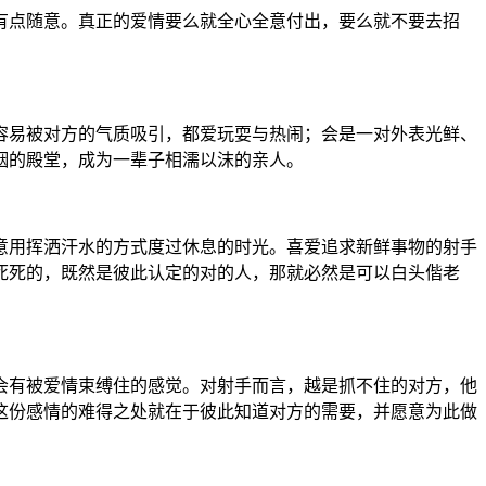
有点随意。真正的爱情要么就全心全意付出，要么就不要去招
容易被对方的气质吸引，都爱玩耍与热闹；会是一对外表光鲜、
姻的殿堂，成为一辈子相濡以沫的亲人。
意用挥洒汗水的方式度过休息的时光。喜爱追求新鲜事物的射手
死死的，既然是彼此认定的对的人，那就必然是可以白头偕老
会有被爱情束缚住的感觉。对射手而言，越是抓不住的对方，他
这份感情的难得之处就在于彼此知道对方的需要，并愿意为此做