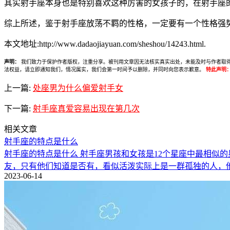
其实射手座本身也是特别喜欢这种厉害的女孩子的，在射手座
综上所述，鉴于射手座放荡不羁的性格，一定要有一个性格强
本文地址:http://www.dadaojiayuan.com/sheshou/14243.html.
声明：
我们致力于保护作者版权，注重分享。被刊用文章因无法核实真实出处，未能及时与作者取得联系，
法权益，请立即通知我们，情况属实，我们会第一时间予以删除，并同时向您表示歉意。
特此声明
上一篇:
处座男为什么偏爱射手女
下一篇:
射手座真爱容易出现在第几次
相关文章
射手座的特点是什么
射手座的特点是什么 射手座男孩和女孩是12个星座中最相似
友，只有他们知道是否有，看似活泼实际上是一群孤独的人，
2023-06-14