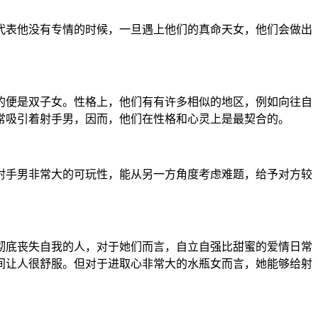
代表他没有专情的时候，一旦遇上他们的真命天女，他们会做出
的便是双子女。性格上，他们有有许多相似的地区，例如向往自
常吸引着射手男，因而，他们在性格和心灵上是最契合的。
射手男非常大的可玩性，能从另一方角度考虑难题，给予对方较
彻底丧失自我的人，对于她们而言，自立自强比甜蜜的爱情日常
间让人很舒服。但对于进取心非常大的水瓶女而言，她能够给射