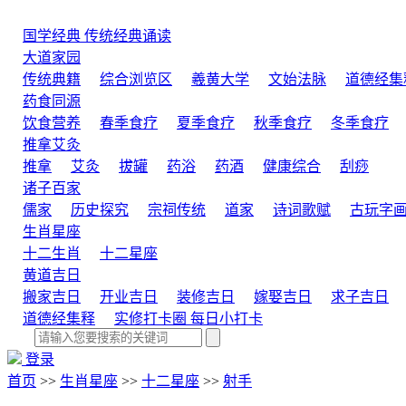
国学经典
传统经典诵读
大道家园
传统典籍
综合浏览区
羲黄大学
文始法脉
道德经集
药食同源
饮食营养
春季食疗
夏季食疗
秋季食疗
冬季食疗
推拿艾灸
推拿
艾灸
拔罐
药浴
药酒
健康综合
刮痧
诸子百家
儒家
历史探究
宗祠传统
道家
诗词歌赋
古玩字
生肖星座
十二生肖
十二星座
黄道吉日
搬家吉日
开业吉日
装修吉日
嫁娶吉日
求子吉日
道德经集释
实修打卡圈
每日小打卡
登录
首页
>>
生肖星座
>>
十二星座
>>
射手