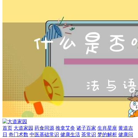
首页
大道家园
药食同源
推拿艾灸
诸子百家
生肖星座
黄道吉
日
奇门术数
中医基础常识
健康生活
茶常识
梦的解析
健康问