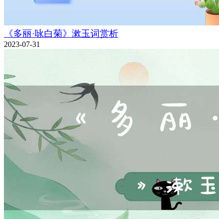
《多丽·咏白菊》漱玉词赏析
2023-07-31