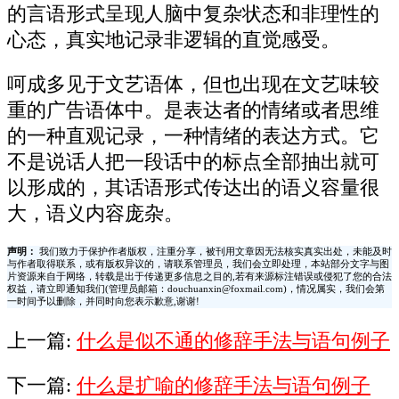
的言语形式呈现人脑中复杂状态和非理性的
心态，真实地记录非逻辑的直觉感受。
呵成多见于文艺语体，但也出现在文艺味较
重的广告语体中。是表达者的情绪或者思维
的一种直观记录，一种情绪的表达方式。它
不是说话人把一段话中的标点全部抽出就可
以形成的，其话语形式传达出的语义容量很
大，语义内容庞杂。
声明：
我们致力于保护作者版权，注重分享，被刊用文章因无法核实真实出处，未能及时
与作者取得联系，或有版权异议的，请联系管理员，我们会立即处理，本站部分文字与图
片资源来自于网络，转载是出于传递更多信息之目的,若有来源标注错误或侵犯了您的合法
权益，请立即通知我们(管理员邮箱：douchuanxin@foxmail.com)，情况属实，我们会第
一时间予以删除，并同时向您表示歉意,谢谢!
上一篇:
什么是似不通的修辞手法与语句例子
下一篇:
什么是扩喻的修辞手法与语句例子