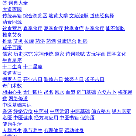
答
词典大全
大道家园
传统典籍
综合浏览区
羲黄大学
文始法脉
道德经集释
药食同源
饮食营养
春季食疗
夏季食疗
秋季食疗
冬季食疗
能不能吃
推拿艾灸
推拿
艾灸
拔罐
药浴
药酒
健康综合
刮痧
诸子百家
儒家
历史探究
宗祠传统
道家
诗词歌赋
古玩字画
国学文化
生肖星座
十二生肖
十二星座
黄道吉日
搬家吉日
开业吉日
装修吉日
嫁娶吉日
求子吉日
奇门术数
相由心生
命理四柱
起名
风水
血型
奇门基础
六爻占卜
梅花易
数
网络修道
中医基础常识
杂谈
经络穴位
中药材
中药常识
中医基础
偏方秘方
经方医案
名医
中医健康
经方与应用
中医书籍
倪海厦
健康生活
人群养生
季节养生
心理健康
运动健身