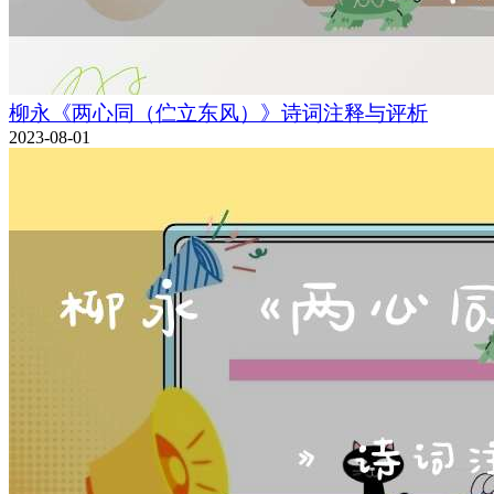
柳永《两心同（伫立东风）》诗词注释与评析
2023-08-01