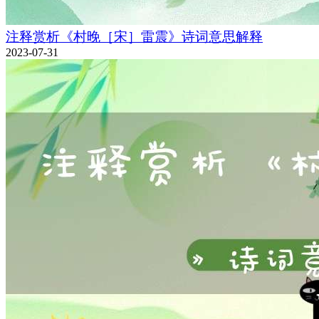
注释赏析《村晚［宋］雷震》诗词意思解释
2023-07-31