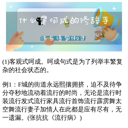
(1)客观式呵成。呵成句式是为了列举丰繁复
杂的社会状态的。
例1：F城的街道永远熙攘拥挤，迫不及待争
分夺秒地流动着流行的时尚，无论是流行时
装流行发式流行家具流行首饰流行霹雳舞太
空舞流行妻子加情人在此都是应有尽有，无
一遗漏。(张抗抗《流行病》)