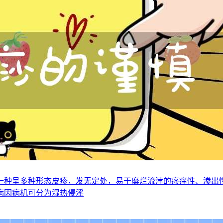
一种呈多种形态皮疹，发无定处，易于糜烂流津的瘙痒性、渗出
病因病机可分为湿热侵淫