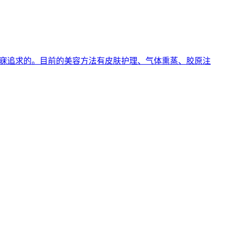
梦寐追求的。目前的美容方法有皮肤护理、气体熏蒸、胶原注