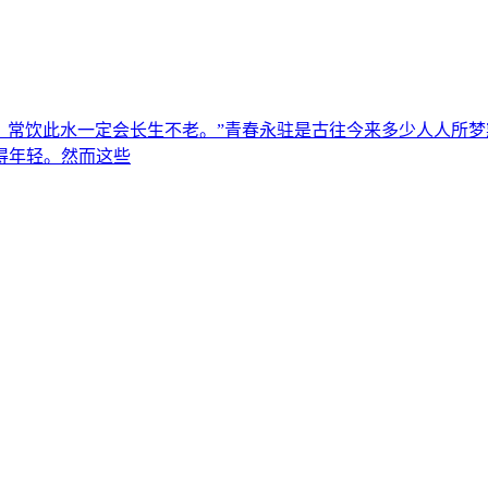
泉，常饮此水一定会长生不老。”青春永驻是古往今来多少人人所
得年轻。然而这些