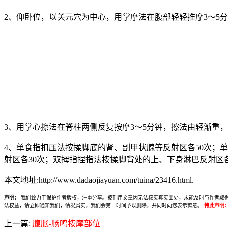
2、仰卧位，以关元穴为中心，用掌摩法在腹部轻轻推摩3〜5
3、用掌心擦法在脊柱两侧反复按摩3〜5分钟，擦法由轻渐重
4、单食指扣压法按揉脚底的肾、副甲状腺等反射区各50次；
射区各30次；双拇指捏指法按揉脚背处的上、下身淋巴反射区各
本文地址:http://www.dadaojiayuan.com/tuina/23416.html.
声明：
我们致力于保护作者版权，注重分享。被刊用文章因无法核实真实出处，未能及时与作者取得联系，
法权益，请立即通知我们，情况属实，我们会第一时间予以删除，并同时向您表示歉意。
特此声明
上一篇:
腹胀-肠鸣按摩部位