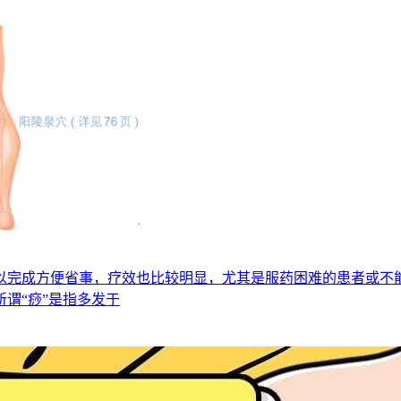
以完成方便省事，疗效也比较明显，尤其是服药困难的患者或不
谓“痧”是指多发于