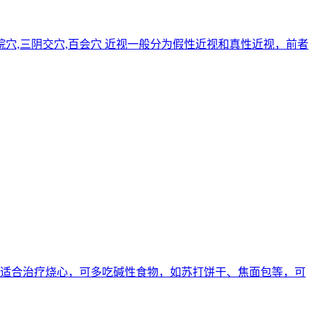
,中脘穴,三阴交穴,百会穴 近视一般分为假性近视和真性近视，前者
的不适合治疗烧心，可多吃碱性食物，如苏打饼干、焦面包等，可