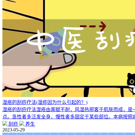
湿疮的刮痧疗法(湿疹因为什么引起的？)
湿疮的刮痧疗法湿疮由禀赋不耐，风湿热邪客于肌肤而成，是
点。急性者多泛发全身，慢性者多固定于某些部位。本病按照
刮痧
养生
2023-05-29