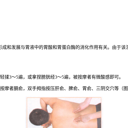
形成和发展与胃液中的胃酸和胃蛋白酶的消化作用有关。由于该溃
。
轻揉3〜5遍，或拿捏膀胱经3〜5遍，被按摩者有微酸感即可。
被按摩者膈俞，双手拇指按压肝俞、脾俞、胃俞、三阴交穴等（