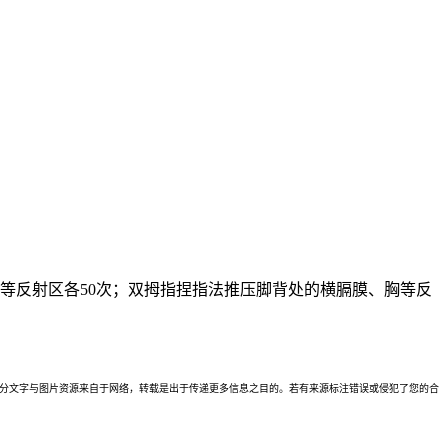
等反射区各50次；双拇指捏指法推压脚背处的横膈膜、胸等反
理。本站部分文字与图片资源来自于网络，转载是出于传递更多信息之目的。若有来源标注错误或侵犯了您的合