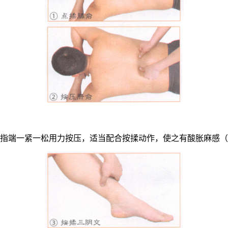
拇指端一紧一松用力按压，适当配合按揉动作，使之有酸胀麻感