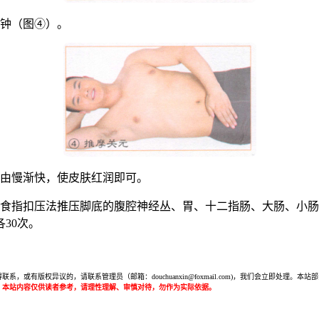
分钟（图④）。
，由慢渐快，使皮肤红润即可。
单食指扣压法推压脚底的腹腔神经丛、胃、十二指肠、大肠、小肠
30次。
或有版权异议的，请联系管理员（邮箱：douchuanxin@foxmail.com)，我们会立即处
：本站内容仅供读者参考，请理性理解、审慎对待，勿作为实际依据。