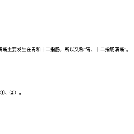
疡主要发生在胃和十二指肠，所以又称“胃、十二指肠溃疡”。
图①、②）。