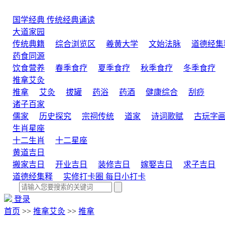
国学经典
传统经典诵读
大道家园
传统典籍
综合浏览区
羲黄大学
文始法脉
道德经集
药食同源
饮食营养
春季食疗
夏季食疗
秋季食疗
冬季食疗
推拿艾灸
推拿
艾灸
拔罐
药浴
药酒
健康综合
刮痧
诸子百家
儒家
历史探究
宗祠传统
道家
诗词歌赋
古玩字
生肖星座
十二生肖
十二星座
黄道吉日
搬家吉日
开业吉日
装修吉日
嫁娶吉日
求子吉日
道德经集释
实修打卡圈
每日小打卡
登录
首页
>>
推拿艾灸
>>
推拿