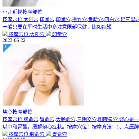
小儿近视按摩部位
按摩穴位:太阳穴,印堂穴,印堂穴,攒竹穴,鱼腰穴,四白穴,足三里
一般只要在平时生活中多注意眼部保健，比如缩短
按摩穴位:太阳穴
印堂穴
2023-06-22
烧心按摩部位
按摩穴位:脾俞穴,胃俞穴,大肠俞穴,三阴交穴,阳陵泉穴 烧
以中和胃酸，缓解烧心症状。按摩穴位：按摩方法：1、点压
按摩穴位:脾俞穴
胃俞穴