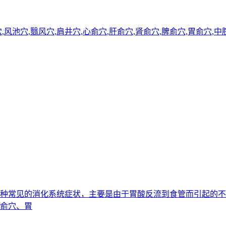
穴,风池穴,翳风穴,肩井穴,心俞穴,肝俞穴,肾俞穴,脾俞穴,胃俞穴
心是一种常见的消化系统症状，主要是由于胃酸反流到食管而引起
脾俞穴、胃