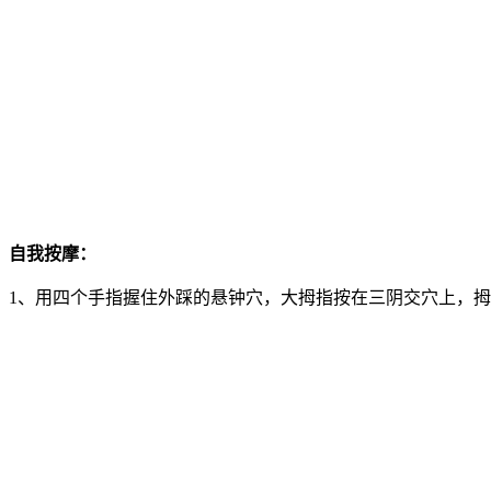
自我按摩：
1、用四个手指握住外踩的悬钟穴，大拇指按在三阴交穴上，