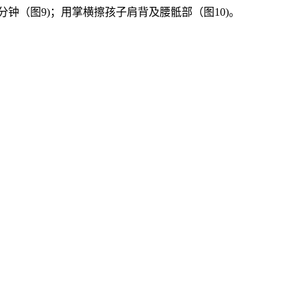
1分钟（图9)；用掌横擦孩子肩背及腰骶部（图10)。