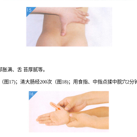
胀满、舌 苔厚腻等。
（图17)；清大肠经200次（图18)；用食指、中指点揉中脘穴2分钟