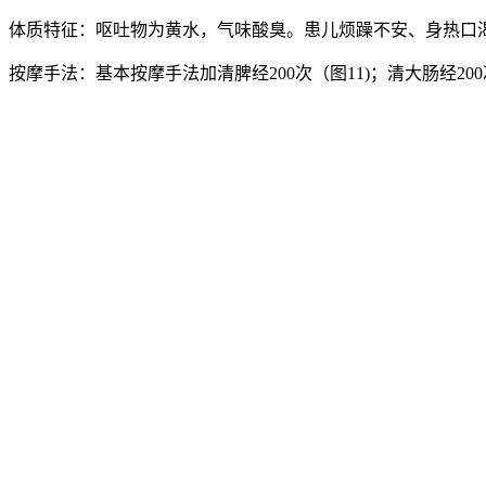
体质特征：呕吐物为黄水，气味酸臭。患儿烦躁不安、身热口
按摩手法：基本按摩手法加清脾经200次（图11)；清大肠经200次