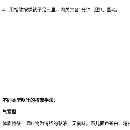
4、用指端按揉孩子足三里、内关穴各1分钟（图3、图4)。
不同类型呕吐的按摩手法：
气寒型
体质特征：呕吐物为清稀的黏液、无臭味。患儿面色苍白、精