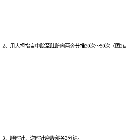
2、用大拇指自中脘至肚脐向两旁分推30次〜50次（图2)。
3、顺时针、逆时针摩腹部各3分钟。