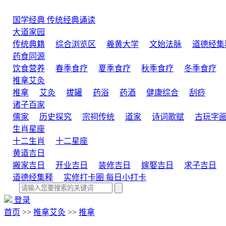
国学经典
传统经典诵读
大道家园
传统典籍
综合浏览区
羲黄大学
文始法脉
道德经集
药食同源
饮食营养
春季食疗
夏季食疗
秋季食疗
冬季食疗
推拿艾灸
推拿
艾灸
拔罐
药浴
药酒
健康综合
刮痧
诸子百家
儒家
历史探究
宗祠传统
道家
诗词歌赋
古玩字
生肖星座
十二生肖
十二星座
黄道吉日
搬家吉日
开业吉日
装修吉日
嫁娶吉日
求子吉日
道德经集释
实修打卡圈
每日小打卡
登录
首页
>>
推拿艾灸
>>
推拿