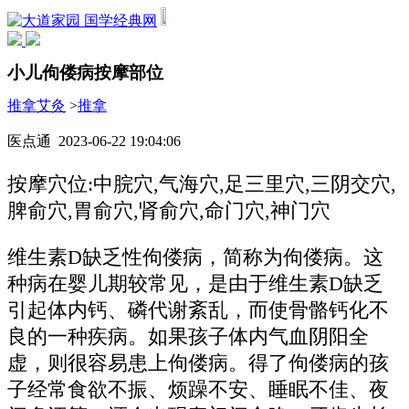
国学经典网
小儿佝偻病按摩部位
推拿艾灸
>
推拿
医点通 2023-06-22 19:04:06
按摩穴位:中脘穴,气海穴,足三里穴,三阴交穴,
脾俞穴,胃俞穴,肾俞穴,命门穴,神门穴
维生素D缺乏性佝偻病，简称为佝偻病。这
种病在婴儿期较常见，是由于维生素D缺乏
引起体内钙、磷代谢紊乱，而使骨骼钙化不
良的一种疾病。如果孩子体内气血阴阳全
虚，则很容易患上佝偻病。得了佝偻病的孩
子经常食欲不振、烦躁不安、睡眠不佳、夜