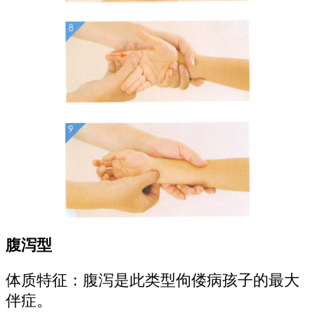
腹泻型
体质特征：腹泻是此类型佝偻病孩子的最大
伴症。