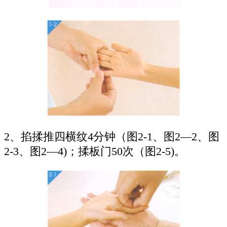
2、掐揉推四横纹4分钟（图2-1、图2—2、图
2-3、图2—4)；揉板门50次（图2-5)。