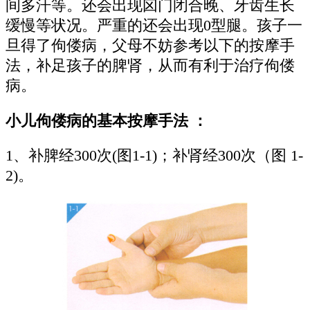
间多汗等。还会出现囟门闭合晚、牙齿生长
缓慢等状况。严重的还会出现0型腿。孩子一
旦得了佝偻病，父母不妨参考以下的按摩手
法，补足孩子的脾肾，从而有利于治疗佝偻
病。
小儿佝偻病的基本按摩手法 ：
1、补脾经300次(图1-1)；补肾经300次（图 1-
2)。