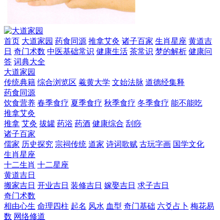
首页
大道家园
药食同源
推拿艾灸
诸子百家
生肖星座
黄道吉
日
奇门术数
中医基础常识
健康生活
茶常识
梦的解析
健康问
答
词典大全
大道家园
传统典籍
综合浏览区
羲黄大学
文始法脉
道德经集释
药食同源
饮食营养
春季食疗
夏季食疗
秋季食疗
冬季食疗
能不能吃
推拿艾灸
推拿
艾灸
拔罐
药浴
药酒
健康综合
刮痧
诸子百家
儒家
历史探究
宗祠传统
道家
诗词歌赋
古玩字画
国学文化
生肖星座
十二生肖
十二星座
黄道吉日
搬家吉日
开业吉日
装修吉日
嫁娶吉日
求子吉日
奇门术数
相由心生
命理四柱
起名
风水
血型
奇门基础
六爻占卜
梅花易
数
网络修道