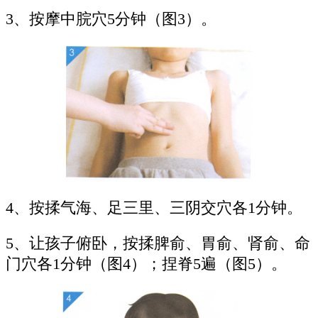
3、按摩中脘穴5分钟（图3）。
4、按揉气海、足三里、三阴交穴各1分钟。
5、让孩子俯卧，按揉脾俞、胃俞、肾俞、命
门穴各1分钟（图4）；捏脊5遍（图5）。