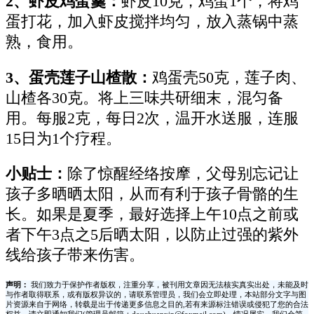
2、虾皮鸡蛋羹：
虾皮10克，鸡蛋1个，将鸡
蛋打花，加入虾皮搅拌均匀，放入蒸锅中蒸
熟，食用。
3、蛋壳莲子山楂散：
鸡蛋壳50克，莲子肉、
山楂各30克。将上三味共研细末，混匀备
用。每服2克，每日2次，温开水送服，连服
15日为1个疗程。
小贴士：
除了惊醒经络按摩，父母别忘记让
孩子多晒晒太阳，从而有利于孩子骨骼的生
长。如果是夏季，最好选择上午10点之前或
者下午3点之5后晒太阳，以防止过强的紫外
线给孩子带来伤害。
声明：
我们致力于保护作者版权，注重分享，被刊用文章因无法核实真实出处，未能及时
与作者取得联系，或有版权异议的，请联系管理员，我们会立即处理，本站部分文字与图
片资源来自于网络，转载是出于传递更多信息之目的,若有来源标注错误或侵犯了您的合法