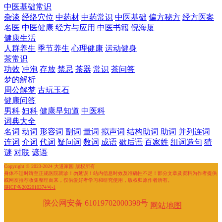
中医基础常识
杂谈
经络穴位
中药材
中药常识
中医基础
偏方秘方
经方医案
名医
中医健康
经方与应用
中医书籍
倪海厦
健康生活
人群养生
季节养生
心理健康
运动健身
茶常识
功效
冲泡
存放
禁忌
茶器
常识
茶问答
梦的解析
周公解梦
古玩玉石
健康问答
男科
妇科
健康早知道
中医科
词典大全
名词
动词
形容词
副词
量词
拟声词
结构助词
助词
并列连词
连词
介词
代词
疑问词
数词
成语
歇后语
百家姓
组词造句
猜
谜
对联
谚语
Copyright © 2023-2024 大道家园 版权所有
身体不适时请至正规医院就诊！勿延误！站内信息时效及准确性不足！部分文章及资料为作者提供
或网友推荐收集整理而来，仅供爱好者学习和研究使用，版权归原作者所有。
陕ICP备2022010374号-1
陕公网安备 61019702000398号
网站地图