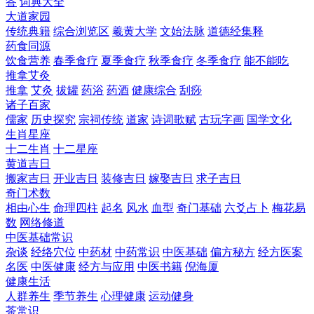
答
词典大全
大道家园
传统典籍
综合浏览区
羲黄大学
文始法脉
道德经集释
药食同源
饮食营养
春季食疗
夏季食疗
秋季食疗
冬季食疗
能不能吃
推拿艾灸
推拿
艾灸
拔罐
药浴
药酒
健康综合
刮痧
诸子百家
儒家
历史探究
宗祠传统
道家
诗词歌赋
古玩字画
国学文化
生肖星座
十二生肖
十二星座
黄道吉日
搬家吉日
开业吉日
装修吉日
嫁娶吉日
求子吉日
奇门术数
相由心生
命理四柱
起名
风水
血型
奇门基础
六爻占卜
梅花易
数
网络修道
中医基础常识
杂谈
经络穴位
中药材
中药常识
中医基础
偏方秘方
经方医案
名医
中医健康
经方与应用
中医书籍
倪海厦
健康生活
人群养生
季节养生
心理健康
运动健身
茶常识