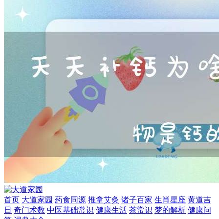
首页
大道家园
药食同源
推拿艾灸
诸子百家
生肖星座
黄道吉
日
奇门术数
中医基础常识
健康生活
茶常识
梦的解析
健康问