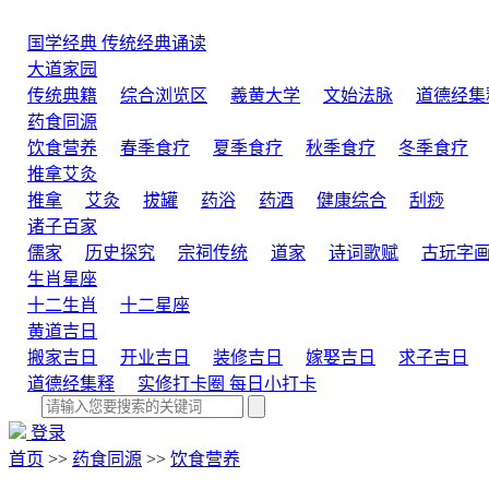
国学经典
传统经典诵读
大道家园
传统典籍
综合浏览区
羲黄大学
文始法脉
道德经集
药食同源
饮食营养
春季食疗
夏季食疗
秋季食疗
冬季食疗
推拿艾灸
推拿
艾灸
拔罐
药浴
药酒
健康综合
刮痧
诸子百家
儒家
历史探究
宗祠传统
道家
诗词歌赋
古玩字
生肖星座
十二生肖
十二星座
黄道吉日
搬家吉日
开业吉日
装修吉日
嫁娶吉日
求子吉日
道德经集释
实修打卡圈
每日小打卡
登录
首页
>>
药食同源
>>
饮食营养