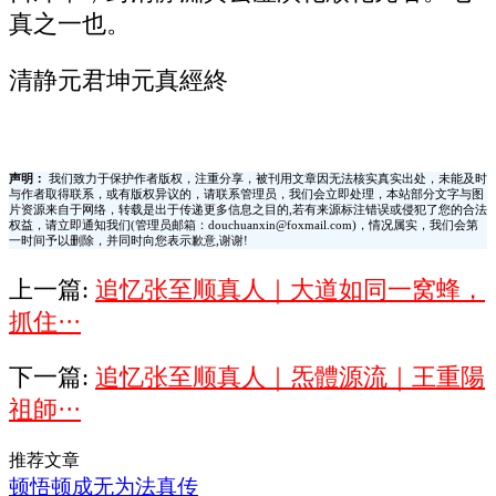
真之一也。
清静元君坤元真經終
声明：
我们致力于保护作者版权，注重分享，被刊用文章因无法核实真实出处，未能及时
与作者取得联系，或有版权异议的，请联系管理员，我们会立即处理，本站部分文字与图
片资源来自于网络，转载是出于传递更多信息之目的,若有来源标注错误或侵犯了您的合法
权益，请立即通知我们(管理员邮箱：douchuanxin@foxmail.com)，情况属实，我们会第
一时间予以删除，并同时向您表示歉意,谢谢!
上一篇:
追忆张至顺真人｜大道如同一窝蜂，
抓住···
下一篇:
追忆张至顺真人｜炁體源流｜王重陽
祖師···
推荐文章
顿悟顿成无为法真传