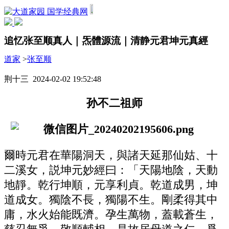
国学经典网
追忆张至顺真人｜炁體源流｜清静元君坤元真經
道家
>
张至顺
荆十三 2024-02-02 19:52:48
孙不二祖师
爾時元君在華陽洞天，與諸天延那仙姑、十
二溪女，説坤元妙經曰：「天陽地陰，天動
地靜。乾行坤順，元享利貞。乾道成男，坤
道成女。獨陰不長，獨陽不生。剛柔得其中
庸，水火始能既濟。孕生萬物，蓋載蒼生，