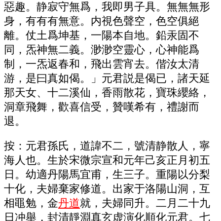
惡趣。静寂守無爲，我即男子具。無無無形
身，有有有無意。内視色聲空，色空俱絕
離。仗土爲坤基，一陽本自地。鉛汞固不
同，炁神無二義。渺渺空靈心，心神能爲
制，一炁返春和，飛出雲宵去。偕汝太清
游，是曰真如偈。」元君説是偈已，諸天延
那天女、十二溪仙，香雨散花，寶珠纓絡，
洞章飛舞，歡喜信受，贊嘆希有，禮謝而
退。
按：元君孫氏，道諱不二，號清静散人，寧
海人也。生於宋微宗宣和元年己亥正月初五
日。幼適丹陽馬宜甫，生三子。重陽以分梨
十化，夫婦棄家修道。出家于洛陽山洞，互
相黽勉，金
丹道
就，夫婦同升。二月二十九
日冲舉，封清靜淵真玄虚演化順化元君。七