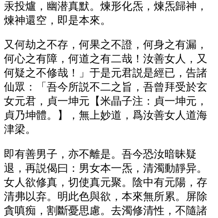
汞投爐，幽潜真默。煉形化炁，煉炁歸神，
煉神還空，即是本來。
又何劫之不存，何果之不證，何身之有漏，
何心之有障，何道之有二哉！汝善女人，又
何疑之不修哉！」于是元君説是經已，告諸
仙眾：「吾今所説不二之旨，吾曾拜受於玄
女元君，貞一坤元【米晶子注：貞一坤元，
貞乃坤體。】，無上妙道，爲汝善女人道海
津梁。
即有善男子，亦不離是。吾今恐汝暗昧疑
退，再説偈曰：男女本一炁，清濁動靜异。
女人欲修真，切使真元聚。陰中有元陽，存
清弗以弃。明此色與欲，本來無所累。屏除
貪嗔痴，割斷憂思慮。去濁修清性，不隨諸