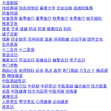
大道家园
传统典籍
综合浏览区
羲黄大学
文始法脉
道德经集释
药食同源
饮食营养
春季食疗
夏季食疗
秋季食疗
冬季食疗
能不能吃
推拿艾灸
推拿
艾灸
拔罐
药浴
药酒
健康综合
刮痧
诸子百家
儒家
历史探究
宗祠传统
道家
诗词歌赋
古玩字画
国学文化
生肖星座
十二生肖
十二星座
黄道吉日
搬家吉日
开业吉日
装修吉日
嫁娶吉日
求子吉日
奇门术数
相由心生
命理四柱
起名
风水
血型
奇门基础
六爻占卜
梅花易
数
网络修道
中医基础常识
杂谈
经络穴位
中药材
中药常识
中医基础
偏方秘方
经方医案
名医
中医健康
经方与应用
中医书籍
倪海厦
健康生活
人群养生
季节养生
心理健康
运动健身
茶常识