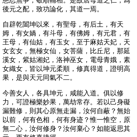
慈忍無爭，敬順輔相。是故居母道之仁，爲
後元之配，致功論化，其道一焉。
自辟乾闔坤以來，有聖母，有后土，有天
姆，有女媧，有斗母，有佛姆，有元君，有
王母，有仙姑，有玉女，至于麻姑天妃，天
女玄女，無極女仙，女菩薩，比丘尼，那延
溪女，紫姑湘妃，洛神巫女，電母青娥，素
女織女，皆以坤元柔順，修真得道，證明高
果，是與天元同氣不二。
今善女人，各具坤元，咸能入道。俱以修
力，可證極樂妙果，萬劫常存。若以己身礙
漏難修，則其心原無走漏，汝何自蔽？無始
以前，何有色相，何有身迹？惟一惟空，原
無二心，汝何修身？汝何棄心？如能返思其