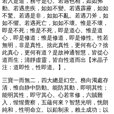
若入是道，務守是心。若遇色相，如如弗
動。若遇患疾，如如不變。若遇霹靂，如如
不驚。若遇是非，如如不亂。若遇刀斧，如
如不懼。若遇死亡，如如不壞。惟是不壞，
即是不死；惟是不死，即是道心。惟是道
心，即是修道；惟是修道，即是修性。性若
無明，非是真性。捨此真性，更何有心？捨
此真心，更何有道？是故神通智慧，皆從心
道而生；清靜虛靈，皆自性道而出【米晶子
注：道即性，性即道。】。
三寶一而無二，四大總是幻空。務向濁處存
清，惟自静中防動。能防其動，即明其性；
能明其性，即守其心。心若常修，六賊難
入，惺惺覺察，五蘊何來？智慧光明，恍朗
純和，性明命立。以鉛制汞，賴土成功；以